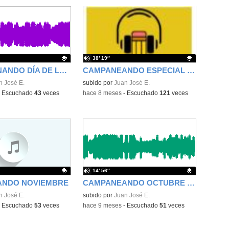
38′ 19″
CAMPANENANDO DÍA DE LA RADIO
CAMPANEANDO ESPECIAL NAVIDAD
ativo.
n José E.
Contenido educativo.
subido por
Juan José E.
-
Escuchado
43
veces
-
hace 8 meses
-
Escuchado
121
veces
14′ 56″
NDO NOVIEMBRE
CAMPANEANDO OCTUBRE 2025
ativo.
n José E.
Contenido educativo.
subido por
Juan José E.
-
Escuchado
53
veces
-
hace 9 meses
-
Escuchado
51
veces