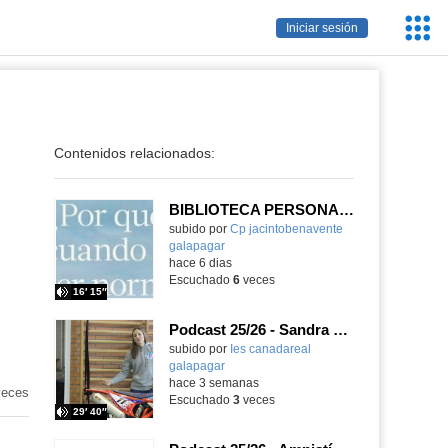
Servic
Iniciar sesión
Educa
Contenidos relacionados:
BIBLIOTECA PERSONAL: ¿Por qué ser feliz cuando puedes ser normal?
Contenido educativo.
subido por
Cp jacintobenavente
galapagar
-
hace 6 dias
Escuchado
6
veces
16′ 15″
Podcast 25/26 - Sandra Gómez, campeona de Enduro
subido por
Ies canadareal
galapagar
-
hace 3 semanas
eces
Escuchado
3
veces
29′ 40″