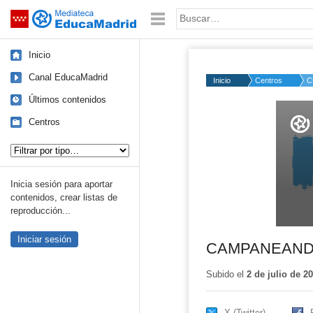
Mediateca de EducaMadrid
Saltar navegación
Palabra o frase:
Inicio
Canal EducaMadrid
Inicio
Centros
C
Últimos contenidos
Volume
50%
Centros
Tipo de contenido:
Inicia sesión para aportar
contenidos, crear listas de
reproducción...
Iniciar sesión
CAMPANEANDO
Subido el
2 de julio de 2
X (Twitter)