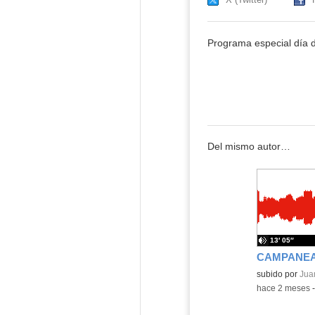
Programa especial día d
Del mismo autor…
13′ 05″
CAMPANEA
Contenido educ
subido por
Jua
-
hace 2 meses