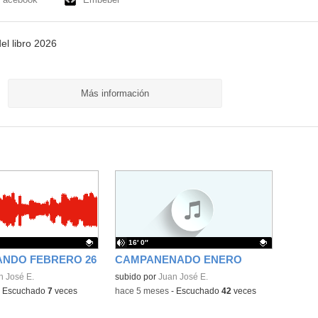
el libro 2026
Más información
16′ 0″
NDO FEBRERO 26
CAMPANENADO ENERO
ativo.
n José E.
Contenido educativo.
subido por
Juan José E.
-
Escuchado
7
veces
-
hace 5 meses
-
Escuchado
42
veces