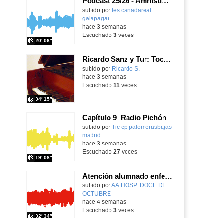
Podcast 25/26 - Amnistía Internacional
subido por
Ies canadareal
galapagar
-
hace 3 semanas
Escuchado
3
veces
20′ 06″
Ricardo Sanz y Tur: Tocatina concertante al aire español
subido por
Ricardo S.
-
hace 3 semanas
Escuchado
11
veces
04′ 15″
Capítulo 9_Radio Pichón
Contenido educativo.
subido por
Tic cp palomerasbajas
madrid
-
hace 3 semanas
Escuchado
27
veces
19′ 08″
Atención alumnado enfermo. Aula dentro del hospital. Sara Martín Fernández.
Contenido educativo.
subido por
AA.HOSP. DOCE DE
OCTUBRE
-
hace 4 semanas
Escuchado
3
veces
02′ 34″