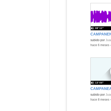
08′ 11″
Contenido educ
subido por
Jua
-
hace 6 meses
13′ 04″
CAMPANEA
Contenido educ
subido por
Jua
-
hace 8 meses