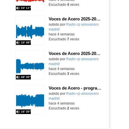
Escuchado
4
veces
03′ 11″
Voces de Acero 2025-2026 - ¡Alerta, planeta!
Contenido educativo.
subido por
Radio cp amosacero
madrid
-
hace 4 semanas
Escuchado
7
veces
10′ 49″
Voces de Acero 2025-2026 - programa 1
Contenido educativo.
subido por
Radio cp amosacero
madrid
-
hace 4 semanas
Escuchado
3
veces
08′ 30″
Voces de Acero - programa 3
Contenido educativo.
subido por
Radio cp amosacero
madrid
-
hace 4 semanas
Escuchado
2
veces
16′ 35″