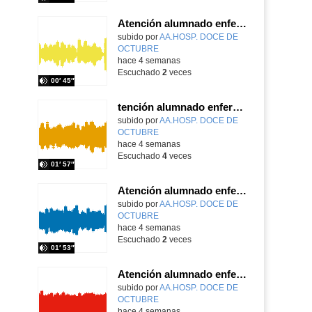
Atención alumnado enfermo. Aula dentro del hospital. Rosa María Poza Hervás
Contenido educativo.
subido por
AA.HOSP. DOCE DE
OCTUBRE
-
hace 4 semanas
Escuchado
2
veces
00′ 45″
tención alumnado enfermo. Hospitalización Psiquiátrica. María del Carmen Sanz Segura
Contenido educativo.
subido por
AA.HOSP. DOCE DE
OCTUBRE
-
hace 4 semanas
Escuchado
4
veces
01′ 57″
Atención alumnado enfermo. Aula dentro del hospital. Laura Gómez-Pardo Gayete
Contenido educativo.
subido por
AA.HOSP. DOCE DE
OCTUBRE
-
hace 4 semanas
Escuchado
2
veces
01′ 53″
Atención alumnado enfermo. Aula dentro del hospital. Agustín Parrilla Carrobles
Contenido educativo.
subido por
AA.HOSP. DOCE DE
OCTUBRE
-
hace 4 semanas