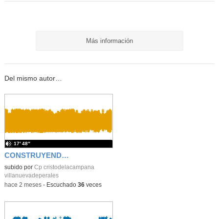
Más información
Del mismo autor…
17′ 48″
CONSTRUYENDO NUESTRO COLE IDEAL PRIMARIA
subido por
Cp cristodelacampana
villanuevadeperales
-
hace 2 meses
-
Escuchado
36
veces