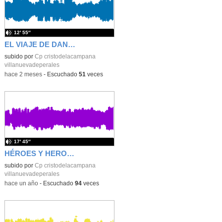
12′ 55″
EL VIAJE DE DANIEL INFANTIL 4 AÑOS
subido por
Cp cristodelacampana
villanuevadeperales
-
hace 2 meses
-
Escuchado
51
veces
17′ 45″
HÉROES Y HEROÍNAS EN ACCIÓN
subido por
Cp cristodelacampana
villanuevadeperales
-
hace un año
-
Escuchado
94
veces