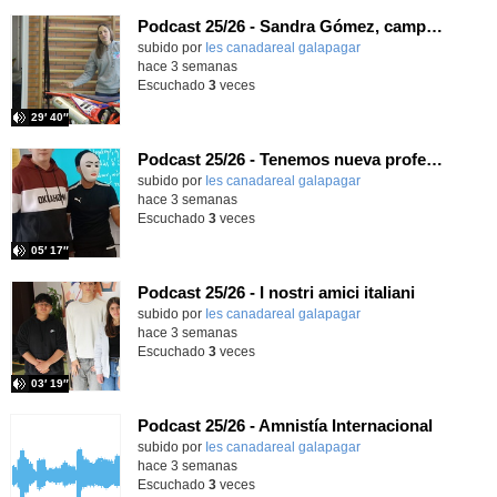
Podcast 25/26 - Sandra Gómez, campeona de Enduro
subido por
Ies canadareal galapagar
-
hace 3 semanas
Escuchado
3
veces
29′ 40″
Podcast 25/26 - Tenemos nueva profesora de Griego ¿Conoces a María Eugenia?
subido por
Ies canadareal galapagar
-
hace 3 semanas
Escuchado
3
veces
05′ 17″
Podcast 25/26 - I nostri amici italiani
subido por
Ies canadareal galapagar
-
hace 3 semanas
Escuchado
3
veces
03′ 19″
Podcast 25/26 - Amnistía Internacional
subido por
Ies canadareal galapagar
-
hace 3 semanas
Escuchado
3
veces