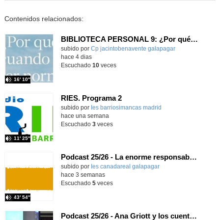
Contenidos relacionados:
BIBLIOTECA PERSONAL 9: ¿Por qué ser feliz cuando puedes ser normal?
Contenido educativo.
subido por
Cp jacintobenavente galapagar
-
hace 4 dias
Escuchado
10
veces
16′ 10″
RIES. Programa 2
Contenido educativo.
subido por
Ies barriosimancas madrid
-
hace una semana
Escuchado
3
veces
11′ 25″
Podcast 25/26 - La enorme responsabilidad de ser juez
subido por
Ies canadareal galapagar
-
hace 3 semanas
Escuchado
5
veces
43′ 54″
Podcast 25/26 - Ana Griott y los cuentos de las voces olvidadas