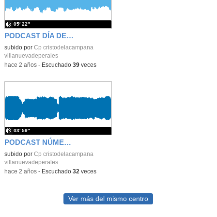
05′ 22″
PODCAST DÍA DE LA MUJER
subido por
Cp cristodelacampana
villanuevadeperales
-
hace 2 años
-
Escuchado
39
veces
03′ 59″
PODCAST NÚMERO PI
subido por
Cp cristodelacampana
villanuevadeperales
-
hace 2 años
-
Escuchado
32
veces
Ver más del mismo centro