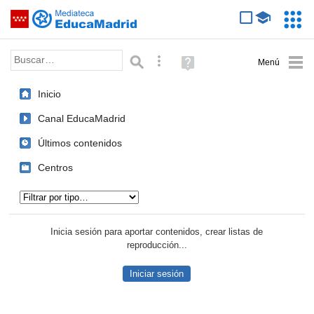
Mediateca de EducaMadrid
Saltar navegación
Servic
Educa
Palabra o frase:
Búsqueda avanzada
Ayuda
(en
ventana
Inicio
nueva)
Canal EducaMadrid
Últimos contenidos
Centros
Tipo de contenido:
Inicia sesión para aportar contenidos, crear listas de
reproducción...
Iniciar sesión