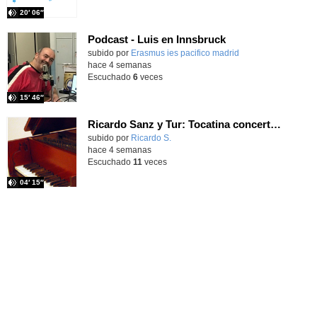
20′ 06″
Podcast - Luis en Innsbruck
subido por
Erasmus ies pacifico madrid
-
hace 4 semanas
Escuchado
6
veces
15′ 46″
Ricardo Sanz y Tur: Tocatina concertante al aire español
subido por
Ricardo S.
-
hace 4 semanas
Escuchado
11
veces
04′ 15″