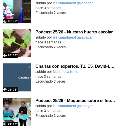
subido por
Ies canadareal galapagar
-
hace 3 semanas
Escuchado
2
veces
30′ 30″
Podcast 25/26 - Nuestro huerto escolar
subido por
Ies canadareal galapagar
-
hace 3 semanas
Escuchado
2
veces
06′ 38″
Charlas con expertos. T1, E5. David-Li Ilundáin Reviriego
subido por
Mediateca ismie
-
hace 3 semanas
Escuchado
3
veces
29′ 03″
Podcast 25/26 - Maquetas sobre el feudalismo
subido por
Ies canadareal galapagar
-
hace 3 semanas
Escuchado
2
veces
04′ 57″