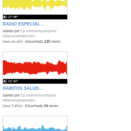
17′ 38″
RADIO ESPECIAL DE NAVIDAD 2024
subido por
Cp cristodelacampana
villanuevadeperales
-
hace un año
-
Escuchado
125
veces
12′ 44″
HABITOS SALUDABLES
subido por
Cp cristodelacampana
villanuevadeperales
-
hace 2 años
-
Escuchado
34
veces