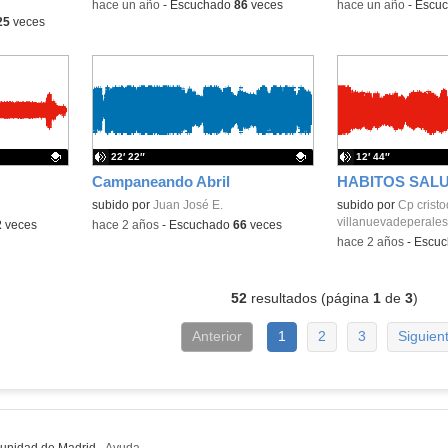
-
hace un año
-
Escuchado
86
veces
-
hace un año
-
Escu
25
veces
22′ 22″
12′ 44″
Campaneando Abril
HABITOS SAL
Contenido educativo.
subido por
Juan José E.
subido por
Cp crist
villanuevadeperales
2
veces
-
hace 2 años
-
Escuchado
66
veces
-
hace 2 años
-
Escu
52
resultados (página
1
de
3
)
Anterior
1
2
3
Siguien