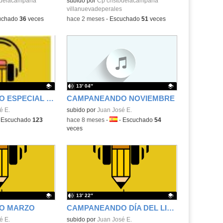
odelacampana
subido por
Cp cristodelacampana
villanuevadeperales
uchado
36
veces
-
hace 2 meses
-
Escuchado
51
veces
13′ 04″
CAMPANEANDO ESPECIAL NAVIDAD
CAMPANEANDO NOVIEMBRE
.
é E.
Contenido educativo.
subido por
Juan José E.
ma:
-
Escuchado
123
-
hace 8 meses
-
Idioma:
-
Escuchado
54
veces
13′ 22″
O MARZO
CAMPANEANDO DÍA DEL LIBRO
.
é E.
Contenido educativo.
subido por
Juan José E.