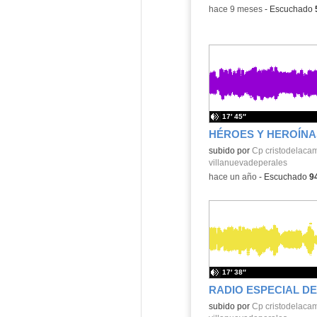
-
hace 9 meses
-
Escuchado
17′ 45″
subido por
Cp cristodelaca
villanuevadeperales
-
hace un año
-
Escuchado
9
17′ 38″
subido por
Cp cristodelaca