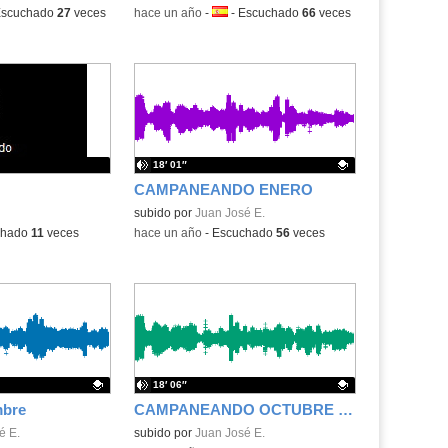
a:
scuchado
27
veces
-
hace un año
-
Idioma:
-
Escuchado
66
veces
18′ 01″
CAMPANEANDO ENERO
Contenido educativo.
subido por
Juan José E.
chado
11
veces
-
hace un año
-
Escuchado
56
veces
18′ 06″
mbre
CAMPANEANDO OCTUBRE 2024
.
é E.
Contenido educativo.
subido por
Juan José E.