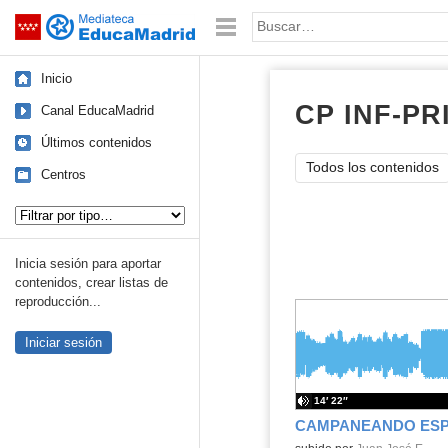
Mediateca de EducaMadrid
Saltar navegación
Palabra o frase:
Inicio
CP INF-PR
Canal EducaMadrid
Últimos contenidos
Todos los contenidos
Centros
Tipo de contenido:
Inicia sesión para aportar
contenidos, crear listas de
reproducción...
Iniciar sesión
14′ 22″