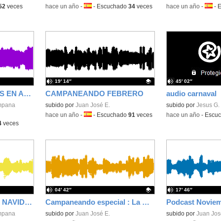
52
veces
-
hace un año
-
Idioma:
-
Escuchado
34
veces
-
hace un año
-
Idiom
-
E
19′ 14″
45′ 02″
HÉROES Y HEROÍNAS EN ACCIÓN
CAMPANEANDO FEBRERO
audio carnaval
mpana
Contenido educativo.
subido por
Juan José E.
subido por
Jesus G.
-
hace un año
-
Idioma:
-
Escuchado
91
veces
-
hace un año
-
Escu
4
veces
04′ 42″
17′ 46″
RADIO ESPECIAL DE NAVIDAD 2024
Campaneando especial : La Constitución.
Podcast Novie
mpana
Contenido educativo.
subido por
Juan José E.
Contenido educativo
subido por
Juan Jos