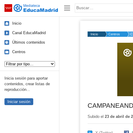
Mediateca de EducaMadrid
Saltar navegación
Palabra o frase:
Inicio
Canal EducaMadrid
Inicio
Centros
C
Últimos contenidos
Volume
50%
Centros
Tipo de contenido:
Inicia sesión para aportar
contenidos, crear listas de
reproducción...
Iniciar sesión
CAMPANEANDO
Subido el
23 de abril de 
X (Twitter)