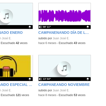
08′ 11″
NADO ENERO
CAMPANENANDO DÍA DE LA RADIO
ativo.
n José E.
Contenido educativo.
subido por
Juan José E.
-
Escuchado
42
veces
-
hace 6 meses
-
Escuchado
43
veces
13′ 04″
CAMPANEANDO ESPECIAL NAVIDAD
CAMPANEANDO NOVIEMBRE
ativo.
n José E.
Contenido educativo.
subido por
Juan José E.
-
Escuchado
121
veces
-
hace 8 meses
-
Escuchado
53
veces