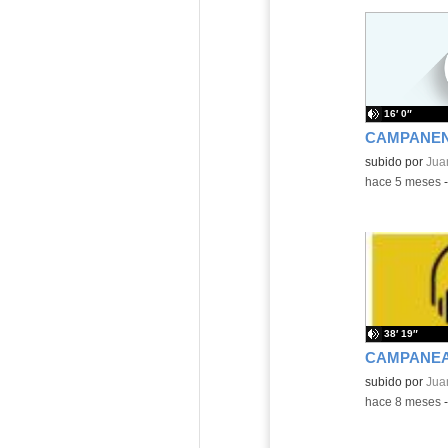
16′ 0″
CAMPANE
Contenido educ
subido por
Jua
-
hace 5 meses
38′ 19″
Contenido educ
subido por
Jua
-
hace 8 meses