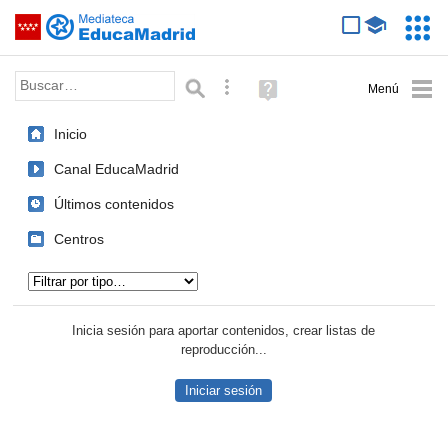
Mediateca de EducaMadrid
Saltar navegación
Servic
Educa
Palabra o frase:
Búsqueda avanzada
Ayuda
(en
ventana
Inicio
nueva)
Canal EducaMadrid
Últimos contenidos
Centros
Tipo de contenido:
Inicia sesión para aportar contenidos, crear listas de
reproducción...
Iniciar sesión