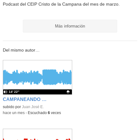
Podcast del CEIP Cristo de la Campana del mes de marzo.
Más información
Del mismo autor…
14′ 22″
CAMPANEANDO ESPECIAL DÍA DEL LIBRO 2026
Contenido educativo.
subido por
Juan José E.
-
hace un mes
-
Escuchado
6
veces