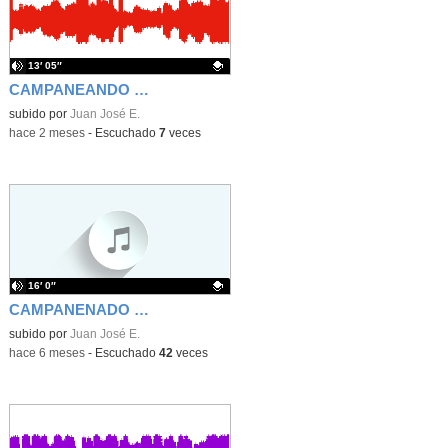
13′ 05″
CAMPANEANDO FEBRERO 26
Contenido educativo.
subido por
Juan José E.
-
hace 2 meses
-
Escuchado
7
veces
16′ 0″
CAMPANENADO ENERO
Contenido educativo.
subido por
Juan José E.
-
hace 6 meses
-
Escuchado
42
veces