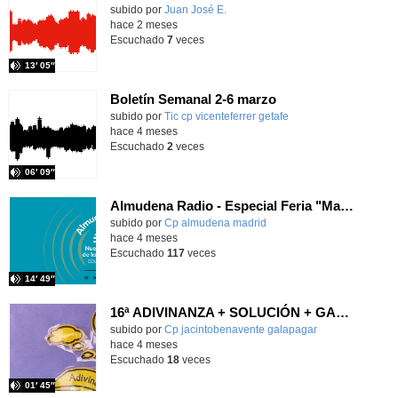
Contenido educativo.
subido por
Juan José E.
-
hace 2 meses
Escuchado
7
veces
13′ 05″
Boletín Semanal 2-6 marzo
Contenido educativo.
subido por
Tic cp vicenteferrer getafe
-
hace 4 meses
Escuchado
2
veces
06′ 09″
Almudena Radio - Especial Feria "Madrid es Ciencia" - Marzo de 2026
Contenido educativo.
subido por
Cp almudena madrid
-
hace 4 meses
Escuchado
117
veces
14′ 49″
16ª ADIVINANZA + SOLUCIÓN + GANADORES ANTERIOR
Contenido educativo.
subido por
Cp jacintobenavente galapagar
-
hace 4 meses
Escuchado
18
veces
01′ 45″