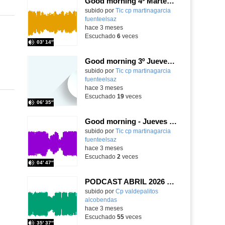
Good morning 4º Martes 28 Abril
Contenido educativo.
subido por
Tic cp martinagarcia
fuenteelsaz
-
hace 3 meses
Escuchado
6
veces
03′ 14″
Good morning 3º Jueves 23 Abril Día del libro
Contenido educativo.
subido por
Tic cp martinagarcia
fuenteelsaz
-
hace 3 meses
Escuchado
19
veces
06′ 35″
Good morning - Jueves 9 Abril
Contenido educativo.
subido por
Tic cp martinagarcia
fuenteelsaz
-
hace 3 meses
Escuchado
2
veces
04′ 47″
PODCAST ABRIL 2026 CEIP Valdepalitos
Contenido educativo.
subido por
Cp valdepalitos
alcobendas
-
hace 3 meses
Escuchado
55
veces
35′ 37″