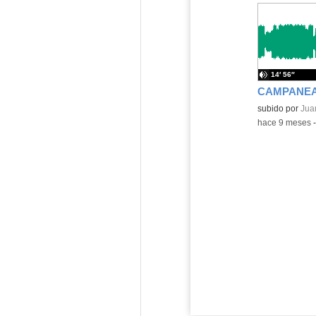
14′ 56″
Contenido educ
subido por
Jua
-
hace 9 meses