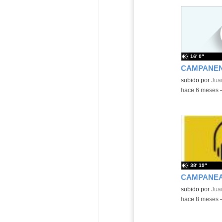
16′ 0″
CAMPANE
Contenido educ
subido por
Jua
-
hace 6 meses
38′ 19″
Contenido educ
subido por
Jua
-
hace 8 meses