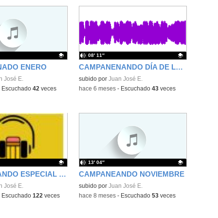
08′ 11″
NADO ENERO
CAMPANENANDO DÍA DE LA RADIO
ativo.
n José E.
Contenido educativo.
subido por
Juan José E.
-
Escuchado
42
veces
-
hace 6 meses
-
Escuchado
43
veces
13′ 04″
CAMPANEANDO ESPECIAL NAVIDAD
CAMPANEANDO NOVIEMBRE
ativo.
n José E.
Contenido educativo.
subido por
Juan José E.
-
Escuchado
122
veces
-
hace 8 meses
-
Escuchado
53
veces