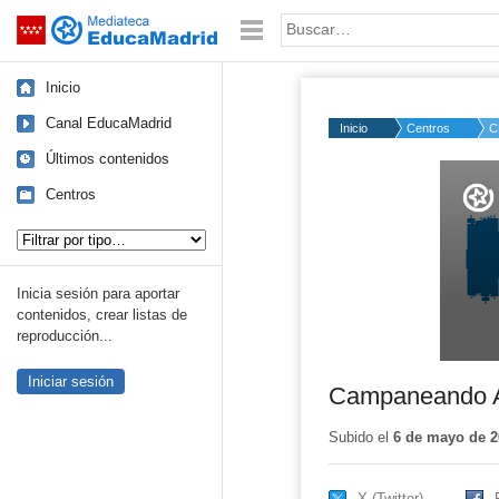
Mediateca de EducaMadrid
Saltar navegación
Palabra o frase:
Inicio
Canal EducaMadrid
Inicio
Centros
C
Últimos contenidos
Volume
50%
Centros
Tipo de contenido:
Inicia sesión para aportar
contenidos, crear listas de
reproducción...
Iniciar sesión
Campaneando A
Subido el
6 de mayo de 2
X (Twitter)