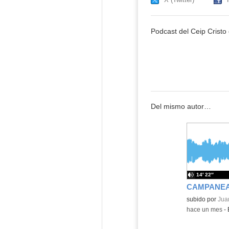
Podcast del Ceip Cristo
Del mismo autor…
14′ 22″
Contenido educ
subido por
Jua
-
hace un mes
-