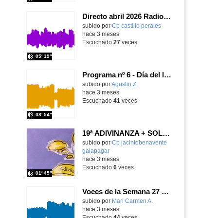
Directo abril 2026 Radio Perales
subido por
Cp castillo perales
-
hace 3 meses
Escuchado
27
veces
05′ 19″
Programa nº 6 - Día del libro -
Contenido educativo.
subido por
Agustin Z.
-
hace 3 meses
Escuchado
41
veces
08′ 54″
19ª ADIVINANZA + SOLUCIÓN ANTERIOR + GANADORES
Contenido educativo.
subido por
Cp jacintobenavente
galapagar
-
hace 3 meses
Escuchado
6
veces
01′ 45″
Voces de la Semana 27 abril 2026
Contenido educativo.
subido por
Mari Carmen A.
-
hace 3 meses
Escuchado
44
veces