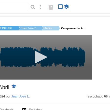
Búsqueda avanzada
Ayuda
(en
ventana
nueva)
P INF-PRI CRISTO DE...
Juan José E.
Audios
Campaneando Abril
bril
-
Contenido
educativo
024
por
Juan José E.
escuchado
66
v
Facebook
Embeber