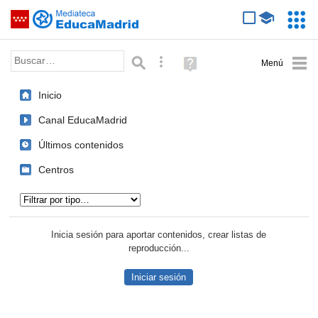
Mediateca de EducaMadrid
Saltar navegación
Servic
Educa
Palabra o frase:
Búsqueda avanzada
Ayuda
(en
ventana
Inicio
nueva)
Canal EducaMadrid
Últimos contenidos
Centros
Tipo de contenido:
Inicia sesión para aportar contenidos, crear listas de
reproducción...
Iniciar sesión