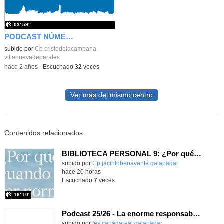
03′ 59″
PODCAST NÚMERO PI
subido por
Cp cristodelacampana
villanuevadeperales
-
hace 2 años
-
Escuchado
32
veces
Ver más del mismo centro
Contenidos relacionados:
BIBLIOTECA PERSONAL 9: ¿Por qué ser feliz cuando puedes ser normal?
Contenido educativo.
subido por
Cp jacintobenavente galapagar
-
hace 20 horas
Escuchado
7
veces
16′ 10″
Podcast 25/26 - La enorme responsabilidad de ser juez
subido por
Ies canadareal galapagar
-