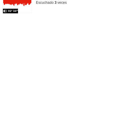
Escuchado
3
veces
02′ 34″