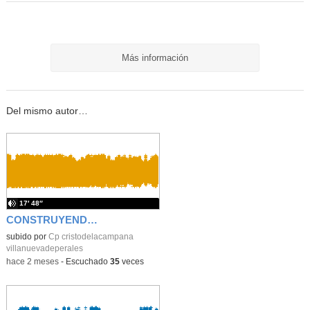
Más información
Del mismo autor…
17′ 48″
CONSTRUYENDO NUESTRO COLE IDEAL PRIMARIA
subido por
Cp cristodelacampana
villanuevadeperales
-
hace 2 meses
-
Escuchado
35
veces