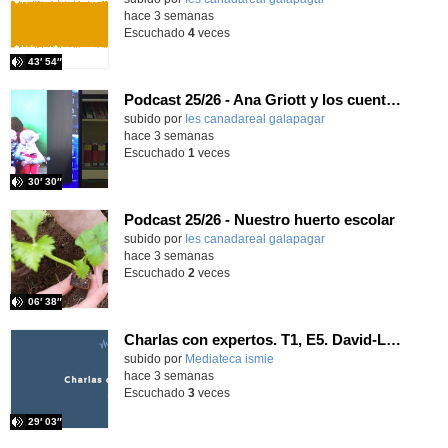
hace 3 semanas
Escuchado
4
veces
43′ 54″
Podcast 25/26 - Ana Griott y los cuentos de las voces olvidadas
subido por
Ies canadareal galapagar
-
hace 3 semanas
Escuchado
1
veces
30′ 30″
Podcast 25/26 - Nuestro huerto escolar
subido por
Ies canadareal galapagar
-
hace 3 semanas
Escuchado
2
veces
06′ 38″
Charlas con expertos. T1, E5. David-Li Ilundáin Reviriego
subido por
Mediateca ismie
-
hace 3 semanas
Escuchado
3
veces
29′ 03″