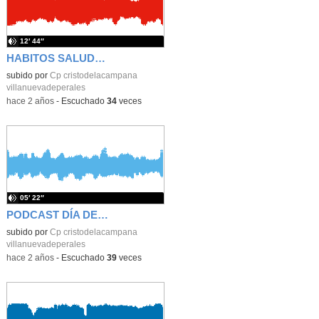
12′ 44″
HABITOS SALUDABLES
subido por
Cp cristodelacampana
villanuevadeperales
-
hace 2 años
-
Escuchado
34
veces
05′ 22″
PODCAST DÍA DE LA MUJER
subido por
Cp cristodelacampana
villanuevadeperales
-
hace 2 años
-
Escuchado
39
veces