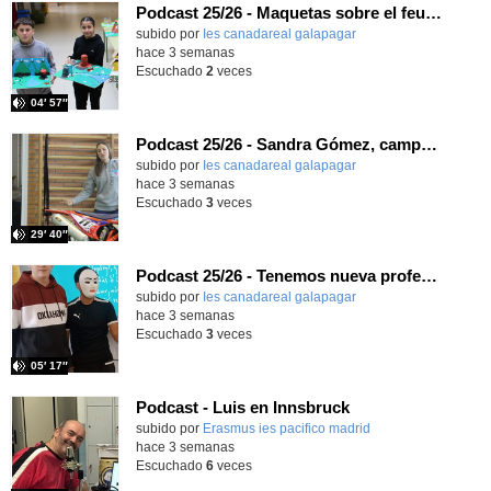
Podcast 25/26 - Maquetas sobre el feudalismo
subido por
Ies canadareal galapagar
-
hace 3 semanas
Escuchado
2
veces
04′ 57″
Podcast 25/26 - Sandra Gómez, campeona de Enduro
subido por
Ies canadareal galapagar
-
hace 3 semanas
Escuchado
3
veces
29′ 40″
Podcast 25/26 - Tenemos nueva profesora de Griego ¿Conoces a María Eugenia?
subido por
Ies canadareal galapagar
-
hace 3 semanas
Escuchado
3
veces
05′ 17″
Podcast - Luis en Innsbruck
subido por
Erasmus ies pacifico madrid
-
hace 3 semanas
Escuchado
6
veces