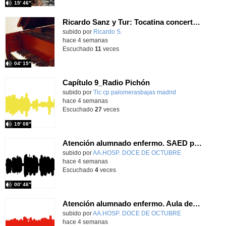
15′ 46″
Ricardo Sanz y Tur: Tocatina concertante al aire español
subido por
Ricardo S.
-
hace 4 semanas
Escuchado
11
veces
04′ 15″
Capítulo 9_Radio Pichón
Contenido educativo.
subido por
Tic cp palomerasbajas madrid
-
hace 4 semanas
Escuchado
27
veces
19′ 08″
Atención alumnado enfermo. SAED primaria. José Nesh-Nash García
Contenido educativo.
subido por
AA.HOSP. DOCE DE OCTUBRE
-
hace 4 semanas
Escuchado
4
veces
00′ 46″
Atención alumnado enfermo. Aula dentro del hospital. Sara Martín Fernández.
Contenido educativo.
subido por
AA.HOSP. DOCE DE OCTUBRE
-
hace 4 semanas