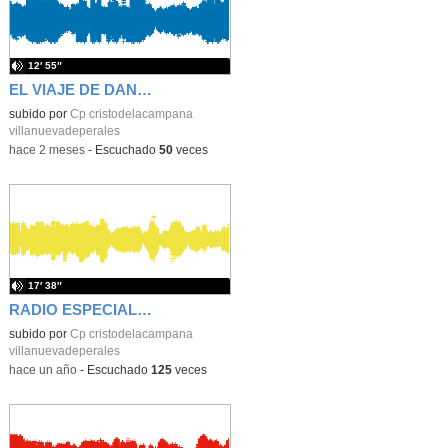
12′ 55″
EL VIAJE DE DANIEL INFANTIL 4 AÑOS
subido por
Cp cristodelacampana
villanuevadeperales
-
hace 2 meses
-
Escuchado
50
veces
17′ 38″
RADIO ESPECIAL DE NAVIDAD 2024
subido por
Cp cristodelacampana
villanuevadeperales
-
hace un año
-
Escuchado
125
veces