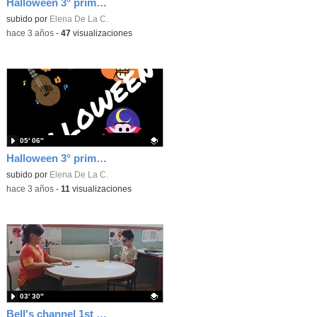
Halloween 3° primaria
Contenido educativo.
subido por
Elena De La C.
-
hace 3 años
-
47
visualizaciones
05′ 06″
Halloween 3° primaria
Contenido educativo.
subido por
Elena De La C.
-
hace 3 años
-
11
visualizaciones
03′ 30″
Bell's channel 1st grade!!