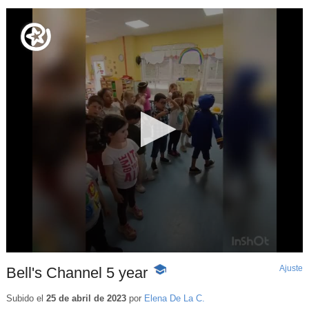
Ajuste
d
Bell's Channel 5 year
-
p
Contenido
educativo
Subido el
25 de abril de 2023
por
Elena De La C.