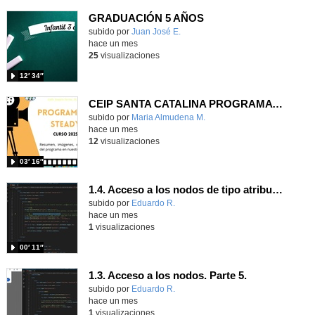
GRADUACIÓN 5 AÑOS
Contenido educativo.
subido por
Juan José E.
-
hace un mes
25
visualizaciones
12′ 34″
CEIP SANTA CATALINA PROGRAMA READY, STEADY, GO! 2025-26
Contenido educativo.
subido por
Maria Almudena M.
-
hace un mes
12
visualizaciones
03′ 16″
1.4. Acceso a los nodos de tipo atributo. Parte 5.
Contenido educativo.
subido por
Eduardo R.
-
hace un mes
1
visualizaciones
00′ 11″
1.3. Acceso a los nodos. Parte 5.
Contenido educativo.
subido por
Eduardo R.
-
hace un mes
1
visualizaciones