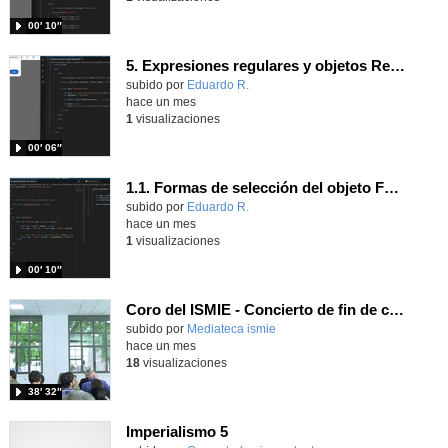
00′ 10″
5. Expresiones regulares y objetos RegExp.
Contenido educativo.
subido por
Eduardo R.
-
hace un mes
1
visualizaciones
00′ 06″
1.1. Formas de selección del objeto Form 5
Contenido educativo.
subido por
Eduardo R.
-
hace un mes
1
visualizaciones
00′ 10″
Coro del ISMIE - Concierto de fin de curso - 6/5/2026
subido por
Mediateca ismie
-
hace un mes
18
visualizaciones
38′ 32″
Imperialismo 5