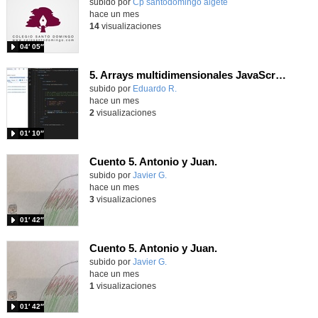
Contenido educativo.
subido por
Cp santodomingo algete
-
hace un mes
14
visualizaciones
04′ 05″
5. Arrays multidimensionales JavaScripts
Contenido educativo.
subido por
Eduardo R.
-
hace un mes
2
visualizaciones
01′ 10″
Cuento 5. Antonio y Juan.
Contenido educativo.
subido por
Javier G.
-
hace un mes
3
visualizaciones
01′ 42″
Cuento 5. Antonio y Juan.
Contenido educativo.
subido por
Javier G.
-
hace un mes
1
visualizaciones
01′ 42″