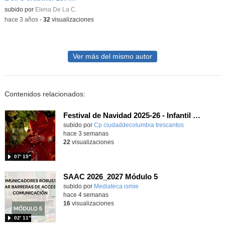
Contenido educativo.
subido por
Elena De La C.
-
hace 3 años
-
32
visualizaciones
Ver más del mismo autor
Contenidos relacionados:
Festival de Navidad 2025-26 - Infantil 5 años
subido por
Cp ciudaddecolumbia trescantos
-
hace 3 semanas
22
visualizaciones
07′ 15″
SAAC 2026_2027 Módulo 5
subido por
Mediateca ismie
-
hace 4 semanas
16
visualizaciones
02′ 11″