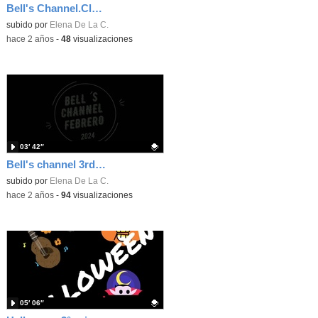
Bell's Channel.Clothes 5 years
Contenido educativo.
subido por
Elena De La C.
-
hace 2 años
-
48
visualizaciones
03′ 42″
Bell's channel 3rd PRIMARY
Contenido educativo.
subido por
Elena De La C.
-
hace 2 años
-
94
visualizaciones
05′ 06″