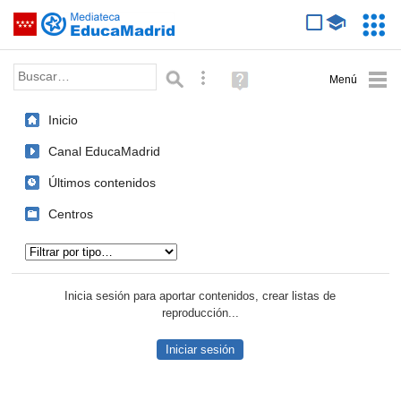
Mediateca de EducaMadrid
Saltar navegación
Servic
Educa
Palabra o frase:
Búsqueda avanzada
Ayuda
(en
ventana
Inicio
nueva)
Canal EducaMadrid
Últimos contenidos
Centros
Tipo de contenido:
Inicia sesión para aportar contenidos, crear listas de
reproducción...
Iniciar sesión