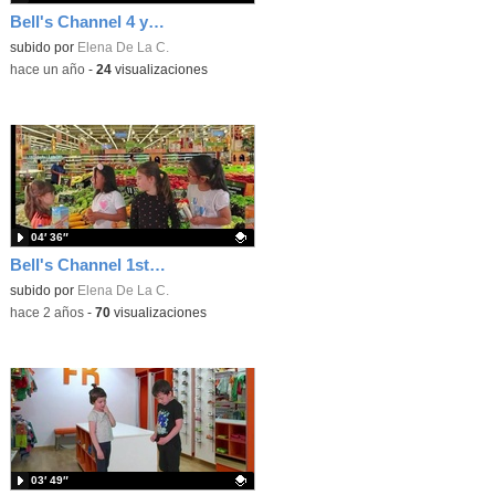
Bell's Channel 4 years
Contenido educativo.
subido por
Elena De La C.
-
hace un año
-
24
visualizaciones
04′ 36″
Bell's Channel 1st primary
Contenido educativo.
subido por
Elena De La C.
-
hace 2 años
-
70
visualizaciones
03′ 49″