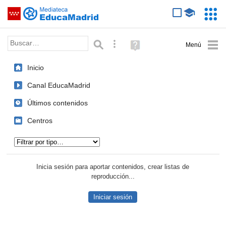
Mediateca de EducaMadrid
Saltar navegación
Servic
Educa
Palabra o frase:
Búsqueda avanzada
Ayuda
(en
ventana
Inicio
nueva)
Canal EducaMadrid
Últimos contenidos
Centros
Tipo de contenido:
Inicia sesión para aportar contenidos, crear listas de
reproducción...
Iniciar sesión