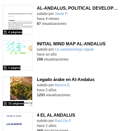
AL-ANDALUS, POLITICAL DEVELOPMENT
Contenido educativo.
subido por
Javier P.
-
hace 4 meses
87
visualizaciones
4 páginas
INITIAL MIND MAP AL-ANDALUS
Contenido educativo.
subido por
Cp santodomingo algete
-
hace un año
298
visualizaciones
1 página
Legado árabe en Al-Andalus
Contenido educativo.
subido por
Monica E.
-
hace 2 años
1293
visualizaciones
12 páginas
4 EL AL ANDALUS
Contenido educativo.
subido por
Raul De P.
-
hace 2 años
469
visualizaciones