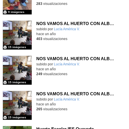
283
visualizaciones
9 imágenes
NOS VAMOS AL HUERTO CON ALBERTO
Contenido educativo.
subido por
Lucía América V.
-
hace un año
403
visualizaciones
15 imágenes
NOS VAMOS AL HUERTO CON ALBERTO
Contenido educativo.
subido por
Lucía América V.
-
hace un año
249
visualizaciones
15 imágenes
NOS VAMOS AL HUERTO CON ALBERTO
Contenido educativo.
subido por
Lucía América V.
-
hace un año
265
visualizaciones
15 imágenes
Huerto Escolar IES Quevedo