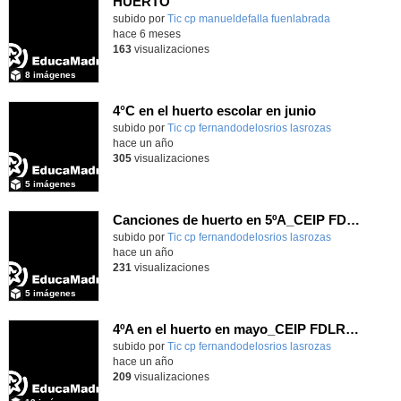
HUERTO
subido por
Tic cp manueldefalla fuenlabrada
-
hace 6 meses
163
visualizaciones
8 imágenes
4°C en el huerto escolar en junio
Contenido educativo.
subido por
Tic cp fernandodelosrios lasrozas
-
hace un año
305
visualizaciones
5 imágenes
Canciones de huerto en 5ºA_CEIP FDLR_Las Rozas
Contenido educativo.
subido por
Tic cp fernandodelosrios lasrozas
-
hace un año
231
visualizaciones
5 imágenes
4ºA en el huerto en mayo_CEIP FDLR_Las Rozas
Contenido educativo.
subido por
Tic cp fernandodelosrios lasrozas
-
hace un año
209
visualizaciones