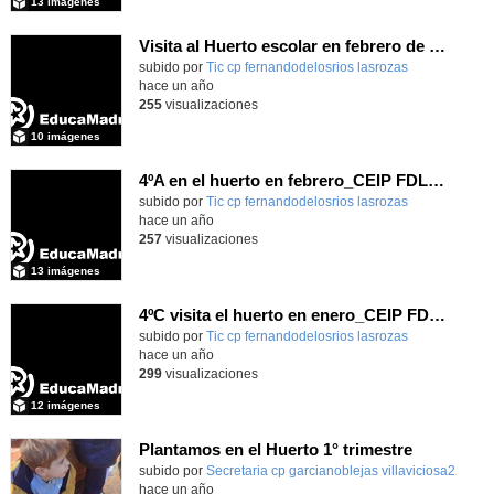
13 imágenes
Visita al Huerto escolar en febrero de 4° (II)_CEIP FDLR_Las Rozas
Contenido educativo.
subido por
Tic cp fernandodelosrios lasrozas
-
hace un año
255
visualizaciones
10 imágenes
4ºA en el huerto en febrero_CEIP FDLR_Las Rozas
Contenido educativo.
subido por
Tic cp fernandodelosrios lasrozas
-
hace un año
257
visualizaciones
13 imágenes
4ºC visita el huerto en enero_CEIP FDLR_Las Rozas
Contenido educativo.
subido por
Tic cp fernandodelosrios lasrozas
-
hace un año
299
visualizaciones
12 imágenes
Plantamos en el Huerto 1° trimestre
Contenido educativo.
subido por
Secretaria cp garcianoblejas villaviciosa2
-
hace un año