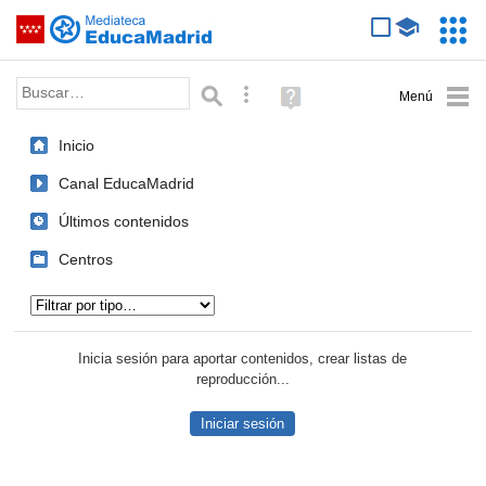
Mediateca de EducaMadrid
Saltar navegación
Servic
Educa
Palabra o frase:
Búsqueda avanzada
Ayuda
(en
ventana
Inicio
nueva)
Canal EducaMadrid
Últimos contenidos
Centros
Tipo de contenido:
Inicia sesión para aportar contenidos, crear listas de
reproducción...
Iniciar sesión