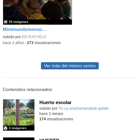
35 imágenes
Minimundo/sensorial
subido por
EEI RAYUELA
-
hace 2 años
-
273
visualizaciones
Ver más del mismo centro
Contenidos relacionados:
Huerto escolar
Contenido educativo.
subido por
Tic cp anamariamatute getafe
-
hace 2 meses
174
visualizaciones
3 imágenes