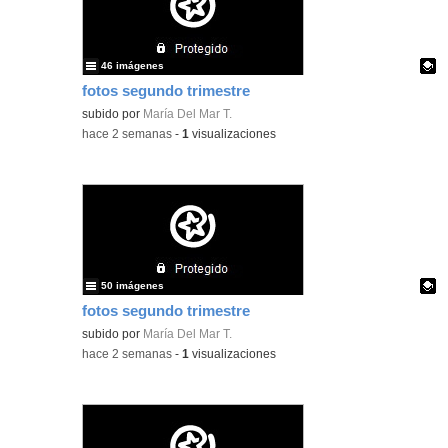
46 imágenes
fotos segundo trimestre
Contenido educativo.
subido por
María Del Mar T.
-
hace 2 semanas
-
1
visualizaciones
50 imágenes
fotos segundo trimestre
Contenido educativo.
subido por
María Del Mar T.
-
hace 2 semanas
-
1
visualizaciones