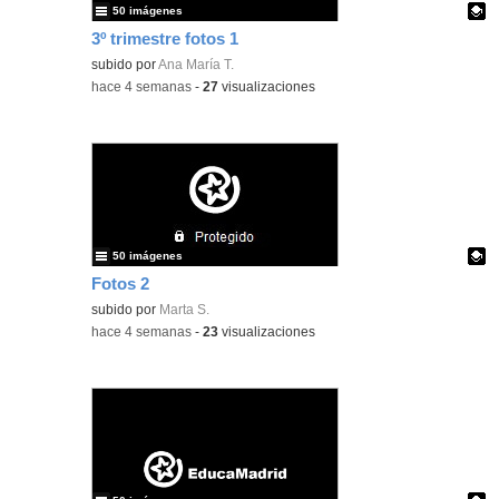
50 imágenes
3º trimestre fotos 1
Contenido educativo.
subido por
Ana María T.
-
hace 4 semanas
-
27
visualizaciones
50 imágenes
Fotos 2
Contenido educativo.
subido por
Marta S.
-
hace 4 semanas
-
23
visualizaciones