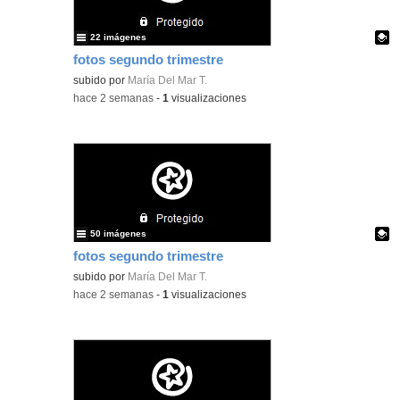
22 imágenes
fotos segundo trimestre
Contenido educativo.
subido por
María Del Mar T.
-
hace 2 semanas
-
1
visualizaciones
50 imágenes
fotos segundo trimestre
Contenido educativo.
subido por
María Del Mar T.
-
hace 2 semanas
-
1
visualizaciones