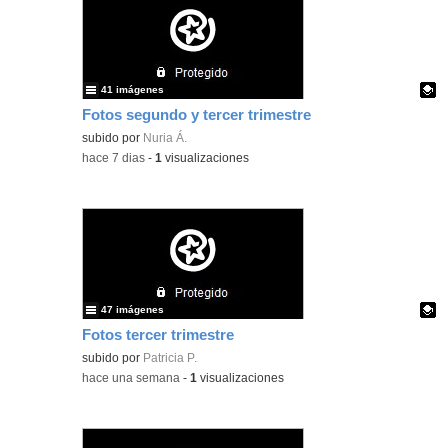
41 imágenes
Fotos segundo y tercer trimestre
Contenido educativo.
subido por
Nuria Á.
-
hace 7 dias
-
1
visualizaciones
47 imágenes
Fotos tercer trimestre
Contenido educativo.
subido por
Patricia P.
-
hace una semana
-
1
visualizaciones