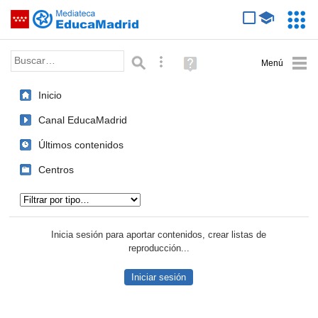
Mediateca de EducaMadrid
Saltar navegación
Servic
Educa
Palabra o frase:
Búsqueda avanzada
Ayuda
(en
ventana
Inicio
nueva)
Canal EducaMadrid
Últimos contenidos
Centros
Tipo de contenido:
Inicia sesión para aportar contenidos, crear listas de
reproducción...
Iniciar sesión