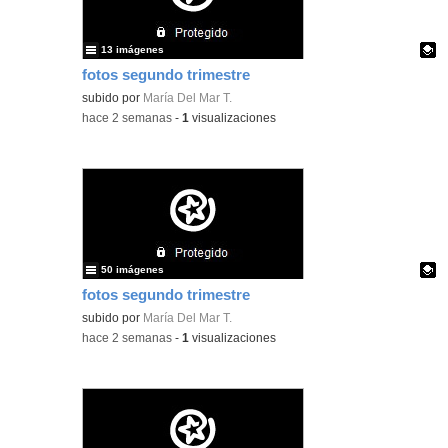
13 imágenes
fotos segundo trimestre
Contenido educativo.
subido por
María Del Mar T.
-
hace 2 semanas
-
1
visualizaciones
50 imágenes
fotos segundo trimestre
Contenido educativo.
subido por
María Del Mar T.
-
hace 2 semanas
-
1
visualizaciones