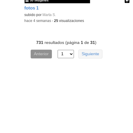
50 imágenes
fotos 1
Contenido educativo.
subido por
Marta S.
-
hace 4 semanas
-
25
visualizaciones
731
resultados (página
1
de
31
)
Anterior
Siguiente