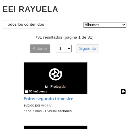
EEI RAYUELA
Álbumes
Tipo de contenido:
Todos los contenidos
731
resultados (página
1
de
31
)
Anterior
Siguiente
50 imágenes
Fotos segundo trimestre
Contenido educativo.
subido por
Aroa C.
-
hace 7 dias
-
1
visualizaciones