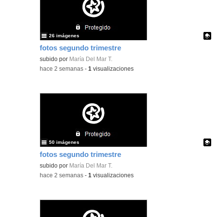
26 imágenes
fotos segundo trimestre
Contenido educativo.
subido por
María Del Mar T.
-
hace 2 semanas
-
1
visualizaciones
50 imágenes
fotos segundo trimestre
Contenido educativo.
subido por
María Del Mar T.
-
hace 2 semanas
-
1
visualizaciones