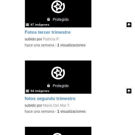
47 imágenes
Fotos tercer trimestre
Contenido educativo.
subido por
Patricia P.
-
hace una semana
-
1
visualizaciones
34 imágenes
fotos segundo trimestre
Contenido educativo.
subido por
María Del Mar T.
-
hace una semana
-
1
visualizaciones