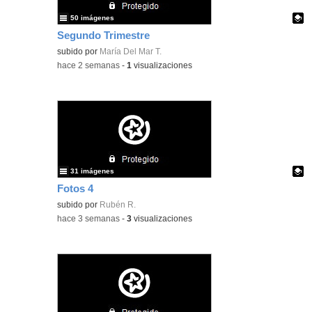
50 imágenes
Segundo Trimestre
Contenido educativo.
subido por
María Del Mar T.
-
hace 2 semanas
-
1
visualizaciones
31 imágenes
Fotos 4
Contenido educativo.
subido por
Rubén R.
-
hace 3 semanas
-
3
visualizaciones