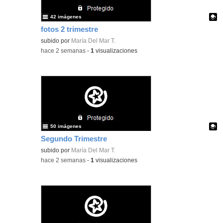
42 imágenes
fotos 2 trimestre
Contenido educativo.
subido por
María Del Mar T.
-
hace 2 semanas
-
1
visualizaciones
50 imágenes
Segundo Trimestre
Contenido educativo.
subido por
María Del Mar T.
-
hace 2 semanas
-
1
visualizaciones