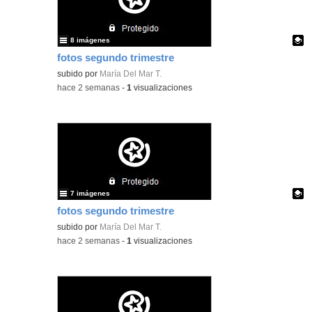
8 imágenes
fotos segundo trimestre
Contenido educativo.
subido por
María Del Mar T.
-
hace 2 semanas
-
1
visualizaciones
7 imágenes
fotos segundo trimestre
Contenido educativo.
subido por
María Del Mar T.
-
hace 2 semanas
-
1
visualizaciones