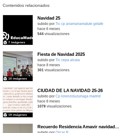
Contenidos relacionados:
Navidad 25
Contenido educativo.
subido por
Tic cp anamariamatute getafe
-
hace 6 meses
544
visualizaciones
7 imágenes
Fiesta de Navidad 2025
subido por
Tic cepa alcala
-
hace 8 meses
301
visualizaciones
10 imágenes
CIUDAD DE LA NAVIDAD 25-26
subido por
Cp lorenzoluzuriaga madrid
-
hace 8 meses
1078
visualizaciones
19 imágenes
Recuerdo Residencia Amavir navidad 25 6D
Contenido educativo.
subido por
Oscar R.
-