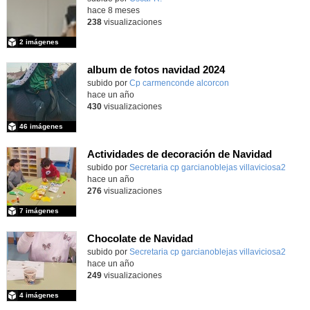
hace 8 meses
238
visualizaciones
2 imágenes
album de fotos navidad 2024
subido por
Cp carmenconde alcorcon
-
hace un año
430
visualizaciones
46 imágenes
Actividades de decoración de Navidad
Contenido educativo.
subido por
Secretaria cp garcianoblejas villaviciosa2
-
hace un año
276
visualizaciones
7 imágenes
Chocolate de Navidad
subido por
Secretaria cp garcianoblejas villaviciosa2
-
hace un año
249
visualizaciones
4 imágenes