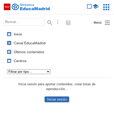
Mediateca de EducaMadrid
Saltar navegación
Servic
Educa
Palabra o frase:
Búsqueda avanzada
Ayuda
(en
ventana
Inicio
nueva)
Canal EducaMadrid
Últimos contenidos
Centros
Tipo de contenido:
Inicia sesión para aportar contenidos, crear listas de
reproducción...
Iniciar sesión