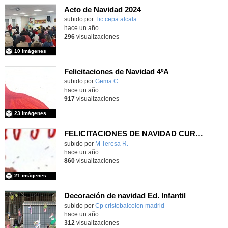
Acto de Navidad 2024
subido por
Tic cepa alcala
-
hace un año
296
visualizaciones
10 imágenes
Felicitaciones de Navidad 4ºA
subido por
Gema C.
-
hace un año
917
visualizaciones
23 imágenes
FELICITACIONES DE NAVIDAD CURSO 2024-25
subido por
M Teresa R.
-
hace un año
860
visualizaciones
21 imágenes
Decoración de navidad Ed. Infantil
Contenido educativo.
subido por
Cp cristobalcolon madrid
-
hace un año
312
visualizaciones