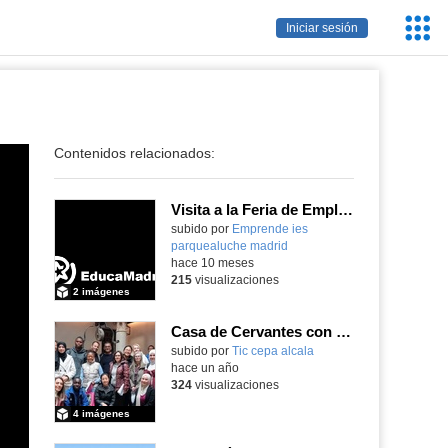
Servic
Iniciar sesión
Educa
Contenidos relacionados:
Visita a la Feria de Empleo FP
Contenido educativo.
subido por
Emprende ies
parquealuche madrid
-
hace 10 meses
215
visualizaciones
2 imágenes
Casa de Cervantes con alumnos de Español
subido por
Tic cepa alcala
-
hace un año
324
visualizaciones
4 imágenes