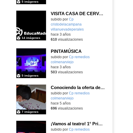
5 imágenes
VISITA CASA DE CERVANTES EN ESQUIVIAS (TOLEDO)
subido por
Cp
cristodelacampana
villanuevadeperales
-
hace 3 años
14 imágenes
610
visualizaciones
PINTAMÚSICA
Contenido educativo.
subido por
Cp remedios
colmenarviejo
-
hace 3 años
503
visualizaciones
5 imágenes
Conociendo la oferta de ocio constructivo de la "La Casa de la Juventud". 6° Primaria
Contenido educativo.
subido por
Cp remedios
colmenarviejo
-
hace 5 años
696
visualizaciones
7 imágenes
¡Vamos al teatro! 1° Primaria
Contenido educativo.
subido por
Cp remedios