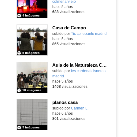
colmenarviejo
-
hace 5 años
688
visualizaciones
4 imágenes
Casa de Campo
subido por
Tic cp lepanto madrid
-
hace 5 años
865
visualizaciones
5 imágenes
Aula de la Naturaleza Casa de Campo Mayo 2021 1º ESO
subido por
Ies cardenalcisneros
madrid
-
hace 5 años
1408
visualizaciones
10 imágenes
planos casa
Contenido educativo.
subido por
Carmen L.
-
hace 6 años
801
visualizaciones
5 imágenes