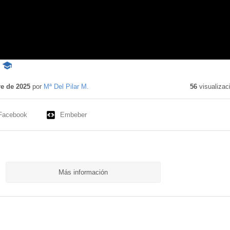
-
Contenido
educativo
e de 2025
por
Mª Del Pilar M.
56
visualizac
Facebook
Embeber
Más información