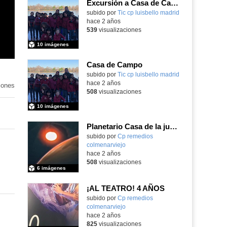
Excursión a Casa de Campo 5ºEP
subido por
Tic cp luisbello madrid
-
hace 2 años
539
visualizaciones
10 imágenes
Casa de Campo
subido por
Tic cp luisbello madrid
-
hace 2 años
iones
508
visualizaciones
10 imágenes
Planetario Casa de la juventud
Contenido educativo.
subido por
Cp remedios
colmenarviejo
-
hace 2 años
508
visualizaciones
6 imágenes
¡AL TEATRO! 4 AÑOS
Contenido educativo.
subido por
Cp remedios
colmenarviejo
-
hace 2 años
825
visualizaciones