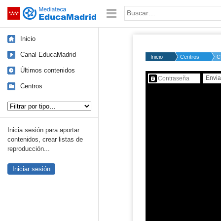
Mediateca de EducaMadrid
Saltar navegación
Palabra o frase:
Inicio
Canal EducaMadrid
Inicio
Centros
C
Últimos contenidos
Contenido protegido…
Centros
Tipo de contenido:
Inicia sesión para aportar
contenidos, crear listas de
reproducción...
Iniciar sesión