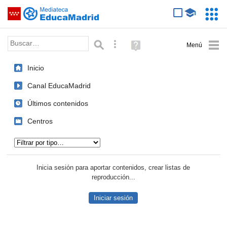
Mediateca de EducaMadrid
Saltar navegación
Servic
Educa
Palabra o frase:
Búsqueda avanzada
Ayuda
(en
ventana
Inicio
nueva)
Canal EducaMadrid
Últimos contenidos
Centros
Tipo de contenido:
Inicia sesión para aportar contenidos, crear listas de
reproducción...
Iniciar sesión