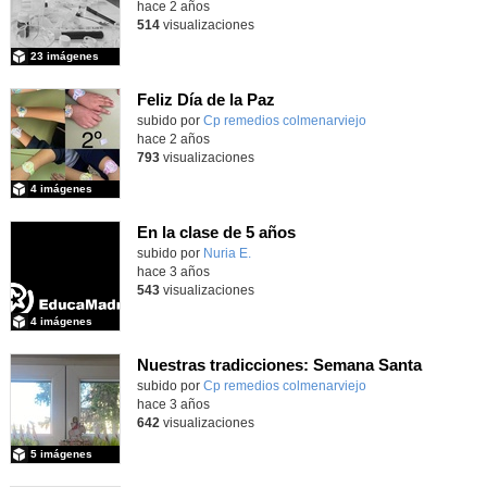
hace 2 años
514
visualizaciones
23 imágenes
Feliz Día de la Paz
Contenido educativo.
subido por
Cp remedios colmenarviejo
-
hace 2 años
793
visualizaciones
4 imágenes
En la clase de 5 años
Contenido educativo.
subido por
Nuria E.
-
hace 3 años
543
visualizaciones
4 imágenes
Nuestras tradicciones: Semana Santa
Contenido educativo.
subido por
Cp remedios colmenarviejo
-
hace 3 años
642
visualizaciones
5 imágenes