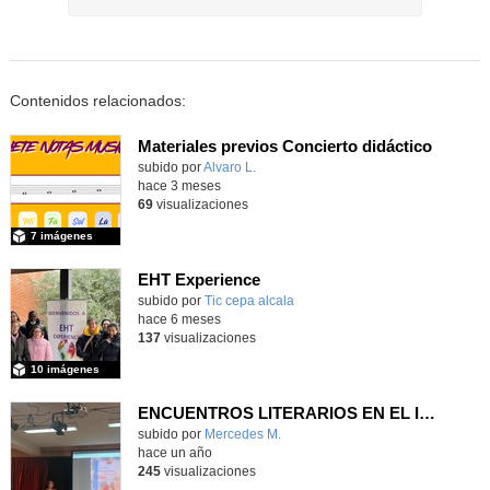
Contenidos relacionados:
Materiales previos Concierto didáctico
Contenido educativo.
subido por
Alvaro L.
-
hace 3 meses
69
visualizaciones
7 imágenes
EHT Experience
subido por
Tic cepa alcala
-
hace 6 meses
137
visualizaciones
10 imágenes
ENCUENTROS LITERARIOS EN EL IES ANTONIO DOMÍNGUEZ ORTIZ
subido por
Mercedes M.
-
hace un año
245
visualizaciones