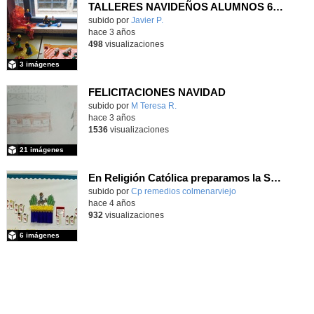
TALLERES NAVIDEÑOS ALUMNOS 6ºB Y FAMILIAS
Contenido educativo.
subido por
Javier P.
-
hace 3 años
498
visualizaciones
3 imágenes
FELICITACIONES NAVIDAD
subido por
M Teresa R.
-
hace 3 años
1536
visualizaciones
21 imágenes
En Religión Católica preparamos la Semana Santa
Contenido educativo.
subido por
Cp remedios colmenarviejo
-
hace 4 años
932
visualizaciones
6 imágenes