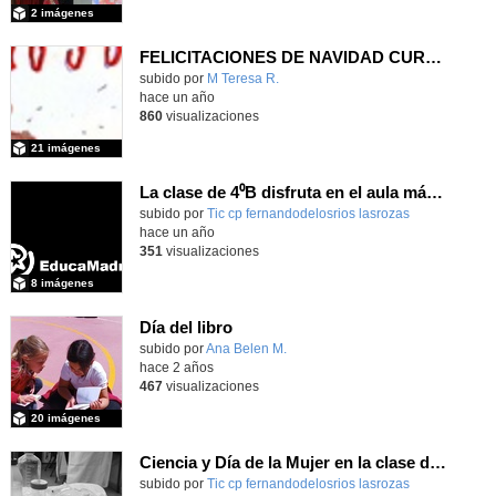
2 imágenes
FELICITACIONES DE NAVIDAD CURSO 2024-25
subido por
M Teresa R.
-
hace un año
860
visualizaciones
21 imágenes
La clase de 4⁰B disfruta en el aula mágica_CEIP FDLR_Las Rozas
Contenido educativo.
subido por
Tic cp fernandodelosrios lasrozas
-
hace un año
351
visualizaciones
8 imágenes
Día del libro
subido por
Ana Belen M.
-
hace 2 años
467
visualizaciones
20 imágenes
Ciencia y Día de la Mujer en la clase de 4ºC
Contenido educativo.
subido por
Tic cp fernandodelosrios lasrozas
-