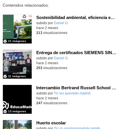
Contenidos relacionados:
Sostenibilidad ambiental, eficiencia energética y sistemas de producción inteligente para la industria 4.0
subido por
Daniel G.
-
hace 2 meses
213
visualizaciones
21 imágenes
Entrega de certificados SIEMENS SINUMERIK
subido por
Daniel G.
-
hace 2 meses
253
visualizaciones
11 imágenes
Intercambio Bertrand Russell School en Krommenie, junio 2026
subido por
Tic ies quevedo madrid
-
hace 2 meses
247
visualizaciones
13 imágenes
Huerto escolar
Contenido educativo.
subido por
Tic cp anamariamatute getafe
-