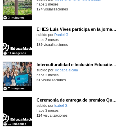
hace 2 meses
174
visualizaciones
3 imágenes
El IES Luis Vives participa en la jornada de trabajo sobre mecanizado CNC e Industria 4.0
subido por
Daniel G.
-
hace 2 meses
189
visualizaciones
11 imágenes
Interculturalidad e Inclusión Educativa en la Educación de Adultos
subido por
Tic cepa alcala
-
hace 2 meses
61
visualizaciones
7 imágenes
Ceremonia de entrega de premios Quizstory 2026
subido por
Isabel G.
-
hace 3 meses
114
visualizaciones
13 imágenes