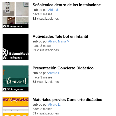
Señaléctica dentro de las instalaciones del centro ordinario
Contenido educativo.
subido por
Aida M.
-
hace 3 meses
82
visualizaciones
3 imágenes
Actividades Tale bot en Infantil
subido por
Alvaro Maria M.
-
hace 3 meses
89
visualizaciones
7 imágenes
Presentación Concierto Didáctico
Contenido educativo.
subido por
Alvaro L.
-
hace 3 meses
53
visualizaciones
34 imágenes
Materiales previos Concierto didáctico
Contenido educativo.
subido por
Alvaro L.
-
hace 3 meses
69
visualizaciones