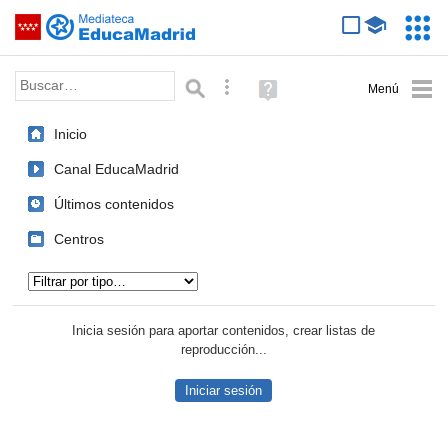
Mediateca de EducaMadrid
Saltar navegación
Servic
Educa
Palabra o frase:
Búsqueda avanzada
Ayuda
(en
ventana
Inicio
nueva)
Canal EducaMadrid
Últimos contenidos
Centros
Tipo de contenido:
Inicia sesión para aportar contenidos, crear listas de
reproducción...
Iniciar sesión