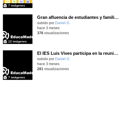
7 imágenes
Gran afluencia de estudiantes y familias en la jornada de puertas abiertas que nuestro centro desarrolló el pasado 23 de abril de 2026
subido por
Daniel G.
-
hace 3 meses
376
visualizaciones
12 imágenes
El IES Luis Vives participa en la reunión de coordinación del proyecto de innovación MEFPD - CNC e Industria 4.0
subido por
Daniel G.
-
hace 3 meses
281
visualizaciones
7 imágenes