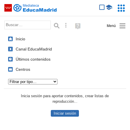
Mediateca de EducaMadrid
Saltar navegación
Servic
Educa
Palabra o frase:
Búsqueda avanzada
Ayuda
(en
ventana
Inicio
nueva)
Canal EducaMadrid
Últimos contenidos
Centros
Tipo de contenido:
Inicia sesión para aportar contenidos, crear listas de
reproducción...
Iniciar sesión