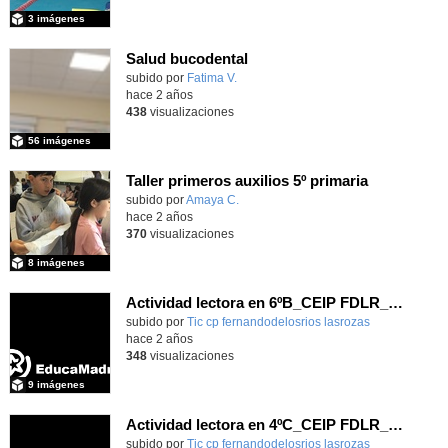
3 imágenes
Salud bucodental
subido por
Fatima V.
-
hace 2 años
438
visualizaciones
56 imágenes
Taller primeros auxilios 5º primaria
Contenido educativo.
subido por
Amaya C.
-
hace 2 años
370
visualizaciones
8 imágenes
Actividad lectora en 6ºB_CEIP FDLR_Las Rozas
Contenido educativo.
subido por
Tic cp fernandodelosrios lasrozas
-
hace 2 años
348
visualizaciones
9 imágenes
Actividad lectora en 4ºC_CEIP FDLR_Las Rozas
Contenido educativo.
subido por
Tic cp fernandodelosrios lasrozas
-