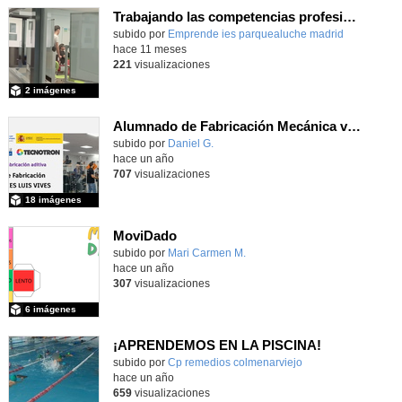
Trabajando las competencias profesionales para la empleabilidad
Contenido educativo.
subido por
Emprende ies parquealuche madrid
-
hace 11 meses
221
visualizaciones
2 imágenes
Alumnado de Fabricación Mecánica visita el Showroom de 3DZ
subido por
Daniel G.
-
hace un año
707
visualizaciones
18 imágenes
MoviDado
Contenido educativo.
subido por
Mari Carmen M.
-
hace un año
307
visualizaciones
6 imágenes
¡APRENDEMOS EN LA PISCINA!
Contenido educativo.
subido por
Cp remedios colmenarviejo
-
hace un año
659
visualizaciones