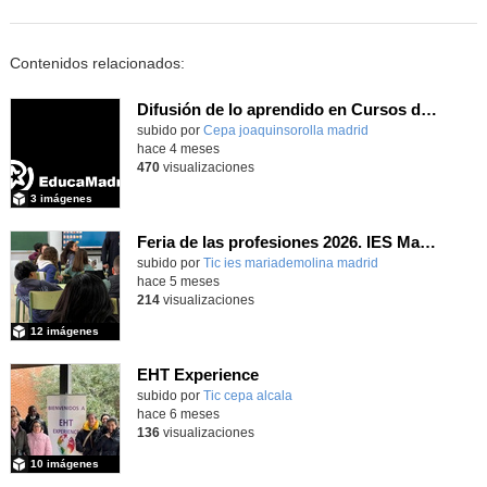
Contenidos relacionados:
Difusión de lo aprendido en Cursos de Formación Erasmus+ 2025
subido por
Cepa joaquinsorolla madrid
-
hace 4 meses
470
visualizaciones
3 imágenes
Feria de las profesiones 2026. IES María de Molina
subido por
Tic ies mariademolina madrid
-
hace 5 meses
214
visualizaciones
12 imágenes
EHT Experience
subido por
Tic cepa alcala
-
hace 6 meses
136
visualizaciones
10 imágenes