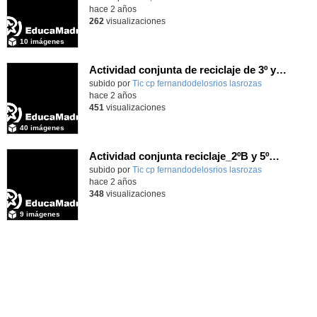
hace 2 años
262
visualizaciones
10 imágenes
Actividad conjunta de reciclaje de 3º y 6º_CEIP FDLR_Las Rozas
Contenido educativo.
subido por
Tic cp fernandodelosrios lasrozas
-
hace 2 años
451
visualizaciones
40 imágenes
Actividad conjunta reciclaje_2ºB y 5ºB_(fotos)_CEIP FDLR_Las Rozas
Contenido educativo.
subido por
Tic cp fernandodelosrios lasrozas
-
hace 2 años
348
visualizaciones
9 imágenes