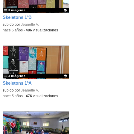
3 imágenes
Skeletons 1ºB
Contenido educativo.
subido por
Jeanette V.
-
hace 5 años
-
486
visualizaciones
3 imágenes
Skeletons 1ºA
Contenido educativo.
subido por
Jeanette V.
-
hace 5 años
-
476
visualizaciones