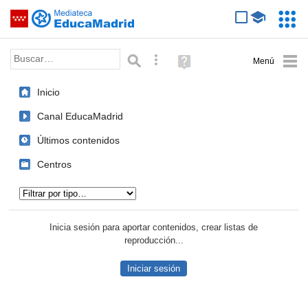
Mediateca de EducaMadrid
Saltar navegación
Servic
Educa
Palabra o frase:
Búsqueda avanzada
Ayuda
(en
ventana
Inicio
nueva)
Canal EducaMadrid
Últimos contenidos
Centros
Tipo de contenido:
Inicia sesión para aportar contenidos, crear listas de
reproducción...
Iniciar sesión