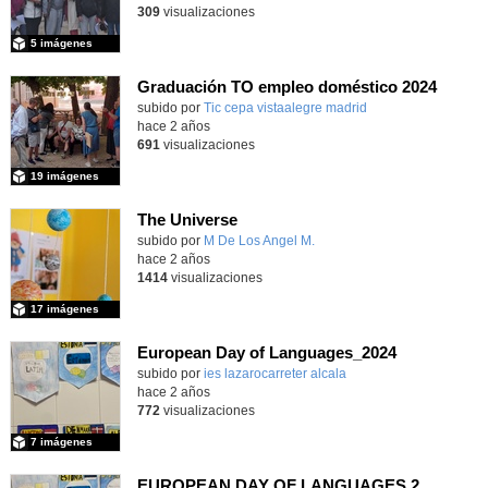
309
visualizaciones
5 imágenes
Graduación TO empleo doméstico 2024
subido por
Tic cepa vistaalegre madrid
-
hace 2 años
691
visualizaciones
19 imágenes
The Universe
Contenido educativo.
subido por
M De Los Angel M.
-
hace 2 años
1414
visualizaciones
17 imágenes
European Day of Languages_2024
Contenido educativo.
subido por
ies lazarocarreter alcala
-
hace 2 años
772
visualizaciones
7 imágenes
EUROPEAN DAY OF LANGUAGES 2024