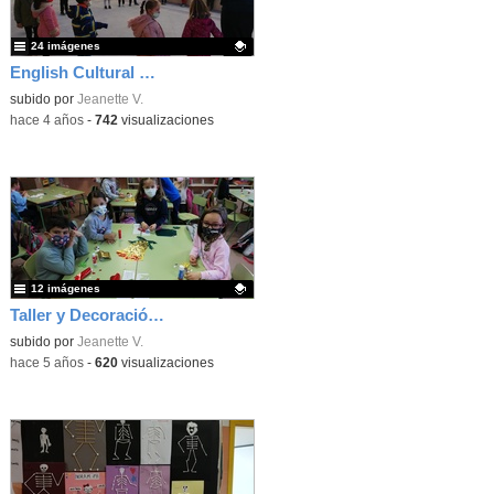
24 imágenes
English Cultural Week
Contenido educativo.
subido por
Jeanette V.
-
hace 4 años
-
742
visualizaciones
12 imágenes
Taller y Decoración Navideña 1ºB
Contenido educativo.
subido por
Jeanette V.
-
hace 5 años
-
620
visualizaciones