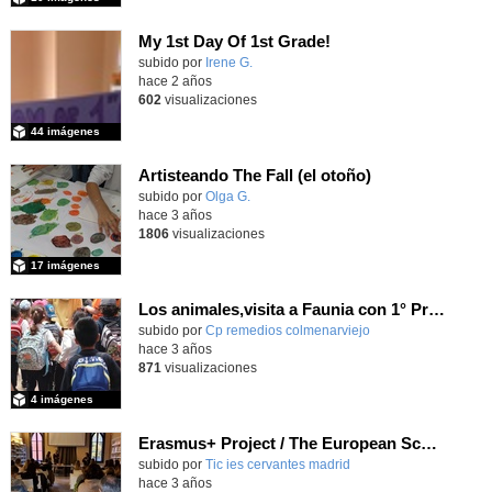
My 1st Day Of 1st Grade!
Contenido educativo.
subido por
Irene G.
-
hace 2 años
602
visualizaciones
44 imágenes
Artisteando The Fall (el otoño)
Contenido educativo.
subido por
Olga G.
-
hace 3 años
1806
visualizaciones
17 imágenes
Los animales,visita a Faunia con 1° Primaria
Contenido educativo.
subido por
Cp remedios colmenarviejo
-
hace 3 años
871
visualizaciones
4 imágenes
Erasmus+ Project / The European Scholars'
Contenido educativo.
subido por
Tic ies cervantes madrid
-
hace 3 años