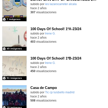
Contenido educativo.
subido por
ies lazarocarreter alcala
-
hace 2 años
307
visualizaciones
7 imágenes
100 Days Of School! 1ºA-23/24
Contenido educativo.
subido por
Irene G.
-
hace 2 años
403
visualizaciones
45 imágenes
100 Days Of School! 1ºB-23/24
Contenido educativo.
subido por
Irene G.
-
hace 2 años
450
visualizaciones
51 imágenes
Casa de Campo
subido por
Tic cp luisbello madrid
-
hace 2 años
508
visualizaciones
10 imágenes