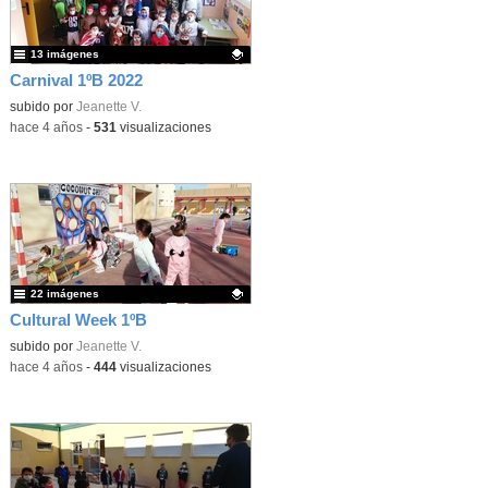
13 imágenes
Carnival 1ºB 2022
Contenido educativo.
subido por
Jeanette V.
-
hace 4 años
-
531
visualizaciones
22 imágenes
Cultural Week 1ºB
Contenido educativo.
subido por
Jeanette V.
-
hace 4 años
-
444
visualizaciones