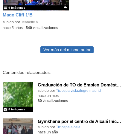
9 imágenes
Mago Cliff 1ºB
Contenido educativo.
subido por
Jeanette V.
-
hace 5 años
-
540
visualizaciones
Ver más del mismo autor
Contenidos relacionados:
Graduación de TO de Empleo Doméstico
subido por
Tic cepa vistaalegre madrid
-
hace un mes
80
visualizaciones
8 imágenes
Gymkhana por el centro de Alcalá Iniciales y TO
subido por
Tic cepa alcala
-
hace un año