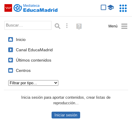
Mediateca de EducaMadrid
Saltar navegación
Servic
Educa
Palabra o frase:
Búsqueda avanzada
Ayuda
(en
ventana
Inicio
nueva)
Canal EducaMadrid
Últimos contenidos
Centros
Tipo de contenido:
Inicia sesión para aportar contenidos, crear listas de
reproducción...
Iniciar sesión