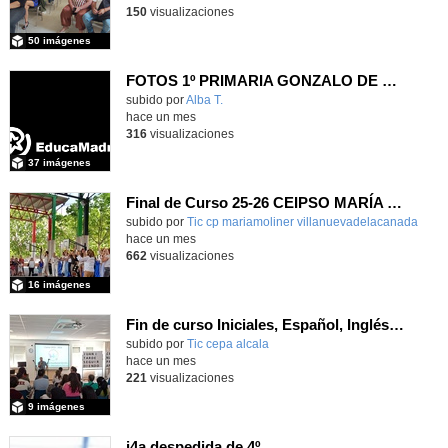
150
visualizaciones
50 imágenes
FOTOS 1º PRIMARIA GONZALO DE BERCEO
subido por
Alba T.
-
hace un mes
316
visualizaciones
37 imágenes
Final de Curso 25-26 CEIPSO MARÍA MOLINER
subido por
Tic cp mariamoliner villanuevadelacanada
-
hace un mes
662
visualizaciones
16 imágenes
Fin de curso Iniciales, Español, Inglés, Informática y Patrimonio
subido por
Tic cepa alcala
-
hace un mes
221
visualizaciones
9 imágenes
i4a despedida de 4º