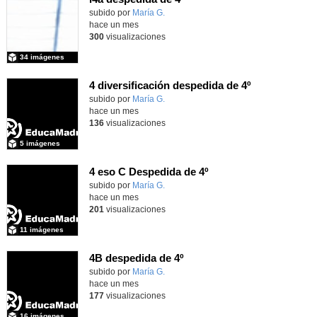
Contenido educativo.
subido por
María G.
-
hace un mes
300
visualizaciones
34 imágenes
4 diversificación despedida de 4º
Contenido educativo.
subido por
María G.
-
hace un mes
136
visualizaciones
5 imágenes
4 eso C Despedida de 4º
Contenido educativo.
subido por
María G.
-
hace un mes
201
visualizaciones
11 imágenes
4B despedida de 4º
Contenido educativo.
subido por
María G.
-
hace un mes
177
visualizaciones
16 imágenes