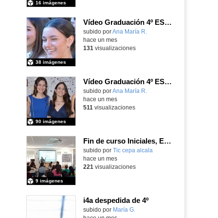
16 imágenes
Vídeo Graduación 4º ESO 2025-2026 (2)
subido por
Ana María R.
-
hace un mes
131
visualizaciones
38 imágenes
Vídeo Graduación 4º ESO 2025-2026
subido por
Ana María R.
-
hace un mes
511
visualizaciones
90 imágenes
Fin de curso Iniciales, Español, Inglés, Informática y Patrimonio
subido por
Tic cepa alcala
-
hace un mes
221
visualizaciones
9 imágenes
i4a despedida de 4º
Contenido educativo.
subido por
María G.
-
hace un mes