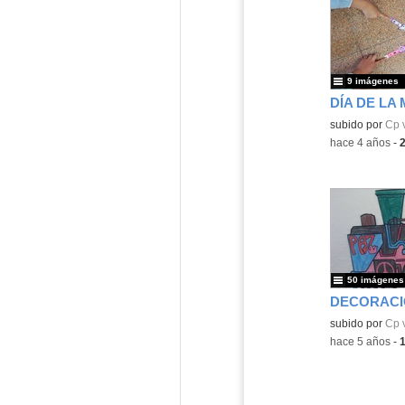
9 imágenes
DÍA DE LA
Contenido educ
subido por
Cp 
-
hace 4 años
-
50 imágenes
Contenido educ
subido por
Cp 
-
hace 5 años
-