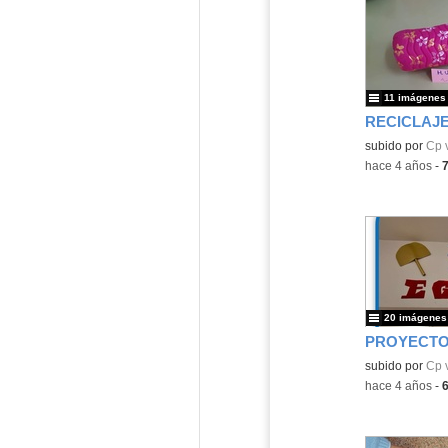
11 imágenes
RECICLAJE
Contenido educ
subido por
Cp 
-
hace 4 años
-
20 imágenes
PROYECTOS
Contenido educ
subido por
Cp 
-
hace 4 años
-