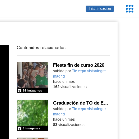
Servic
Iniciar sesión
Educa
Contenidos relacionados:
Fiesta fin de curso 2026
subido por
Tic cepa vistaalegre
madrid
-
hace un mes
162
visualizaciones
16 imágenes
Graduación de TO de Empleo Doméstico
subido por
Tic cepa vistaalegre
madrid
-
hace un mes
83
visualizaciones
8 imágenes