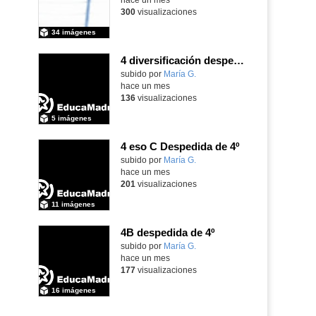
300
visualizaciones
34 imágenes
4 diversificación despedida de 4º
Contenido educativo.
subido por
María G.
-
hace un mes
136
visualizaciones
5 imágenes
4 eso C Despedida de 4º
Contenido educativo.
subido por
María G.
-
hace un mes
201
visualizaciones
11 imágenes
4B despedida de 4º
Contenido educativo.
subido por
María G.
-
hace un mes
177
visualizaciones
16 imágenes