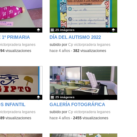
25 imágenes
 1º PRIMARIA
DÍA DEL AUTISMO 2022
ativo.
victorpradera leganes
Contenido educativo.
subido por
Cp victorpradera leganes
794
visualizaciones
-
hace 4 años
-
382
visualizaciones
25 imágenes
 INFANTIL
GALERÍA FOTOGRÁFICA
ativo.
victorpradera leganes
subido por
Cp victorpradera leganes
689
visualizaciones
-
hace 4 años
-
2455
visualizaciones