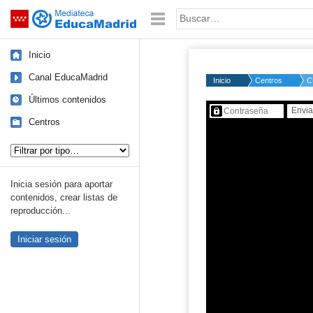
Mediateca de EducaMadrid
Saltar navegación
Palabra o frase:
Inicio
Canal EducaMadrid
Inicio
Centros
C
Últimos contenidos
Contenido protegido…
Centros
Tipo de contenido:
Inicia sesión para aportar
contenidos, crear listas de
reproducción...
Iniciar sesión