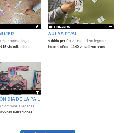
6 imágenes
 MUJER
AULAS PT/AL
ativo.
victorpradera leganes
Contenido educativo.
subido por
Cp victorpradera leganes
2015
visualizaciones
-
hace 4 años
-
1142
visualizaciones
DECORACIÓN DIA DE LA PAZ 2021
ativo.
victorpradera leganes
1099
visualizaciones