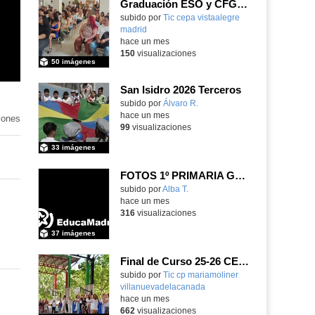
Graduación ESO y CFGB 2026
subido por
Tic cepa vistaalegre
madrid
-
hace un mes
150
visualizaciones
50 imágenes
San Isidro 2026 Terceros
Contenido educativo.
subido por
Álvaro R.
-
hace un mes
iones
99
visualizaciones
33 imágenes
FOTOS 1º PRIMARIA GONZALO DE BERCEO
subido por
Alba T.
-
hace un mes
316
visualizaciones
37 imágenes
Final de Curso 25-26 CEIPSO MARÍA MOLINER
subido por
Tic cp mariamoliner
villanuevadelacanada
-
hace un mes
662
visualizaciones