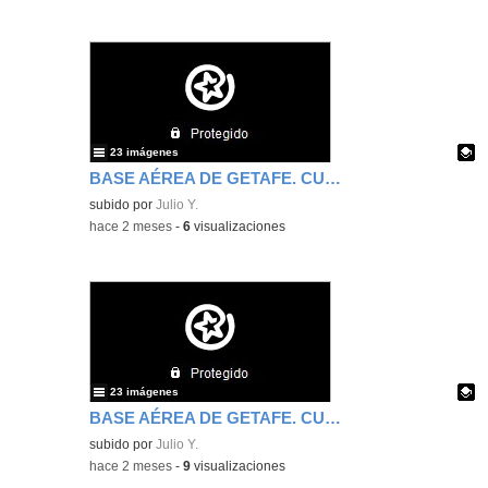
23 imágenes
BASE AÉREA DE GETAFE. CUARTO DE PRIMARIA. SEXTA PARTE.
Contenido educativo.
subido por
Julio Y.
-
hace 2 meses
-
6
visualizaciones
23 imágenes
BASE AÉREA DE GETAFE. CUARTO DE PRIMARIA. QUINTA PARTE.
Contenido educativo.
subido por
Julio Y.
-
hace 2 meses
-
9
visualizaciones