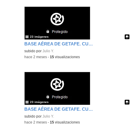
23 imágenes
BASE AÉREA DE GETAFE. CUARTO DE PRIMARIA. SEGUNDA PARTE.
Contenido educativo.
subido por
Julio Y.
-
hace 2 meses
-
15
visualizaciones
23 imágenes
BASE AÉREA DE GETAFE. CUARTO DE PRIMARIA. PRIMERA PARTE.
Contenido educativo.
subido por
Julio Y.
-
hace 2 meses
-
15
visualizaciones