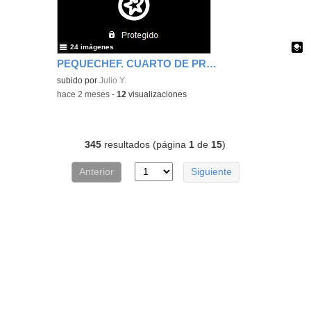
24 imágenes
PEQUECHEF. CUARTO DE PRIMARIA. SEGUNDA PARTE.
Contenido educativo.
subido por
Julio Y.
-
hace 2 meses
-
12
visualizaciones
345
resultados (página
1
de
15
)
Anterior
Siguiente