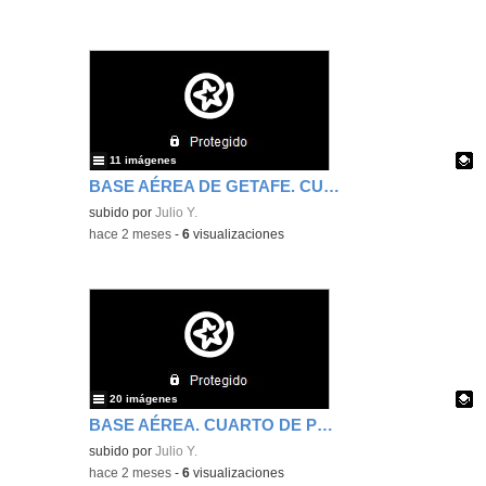
11 imágenes
BASE AÉREA DE GETAFE. CUARTO DE PRIMARIA. OCTAVA PARTE.
Contenido educativo.
subido por
Julio Y.
-
hace 2 meses
-
6
visualizaciones
20 imágenes
BASE AÉREA. CUARTO DE PRIMARIA. SÉPTIMA PARTE.
Contenido educativo.
subido por
Julio Y.
-
hace 2 meses
-
6
visualizaciones