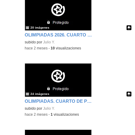
20 imágenes
OLIMPIADAS 2026. CUARTO DE PRIMARIA. PRIMERA PARTE.
Contenido educativo.
subido por
Julio Y.
-
hace 2 meses
-
10
visualizaciones
24 imágenes
OLIMPIADAS. CUARTO DE PRIMARIA. PRIMERA PARTE.
Contenido educativo.
subido por
Julio Y.
-
hace 2 meses
-
1
visualizaciones