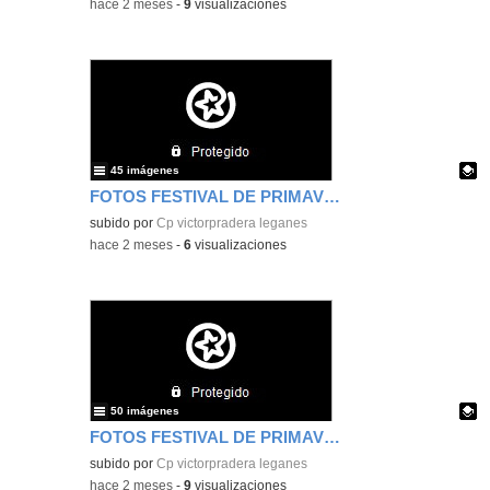
-
hace 2 meses
-
9
visualizaciones
45 imágenes
FOTOS FESTIVAL DE PRIMAVERA 2026 - 2 -
- Conte
Contenido educativo.
subido por
Cp victorpradera leganes
-
hace 2 meses
-
6
visualizaciones
50 imágenes
FOTOS FESTIVAL DE PRIMAVERA 2026 - 1 -
Contenido educativo.
subido por
Cp victorpradera leganes
-
hace 2 meses
-
9
visualizaciones