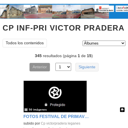
CP INF-PRI VICTOR PRADERA
Tipo de contenido:
Todos los contenidos
345
resultados (página
1
de
15
)
Anterior
Siguiente
50 imágenes
FOTOS FESTIVAL DE PRIMAVERA 2026 - 3 -
Contenido educativo.
subido por
Cp victorpradera leganes