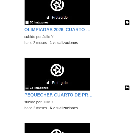
50 imágenes
OLIMPIADAS 2026. CUARTO DE PRIMARIA. PRIMERA PARTE.
Contenido educativo.
subido por
Julio Y.
-
hace 2 meses
-
1
visualizaciones
15 imágenes
PEQUECHEF. CUARTO DE PRIMARIA. TERCERA PARTE.
Contenido educativo.
subido por
Julio Y.
-
hace 2 meses
-
6
visualizaciones