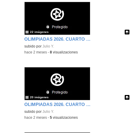
22 imágenes
OLIMPIADAS 2026. CUARTO DE PRIMARIA. QUINTA PARTE.
Contenido educativo.
subido por
Julio Y.
-
hace 2 meses
-
8
visualizaciones
20 imágenes
OLIMPIADAS 2026. CUARTO DE PRIMARIA. CUARTA PARTE.
Contenido educativo.
subido por
Julio Y.
-
hace 2 meses
-
5
visualizaciones