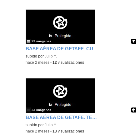
23 imágenes
BASE AÉREA DE GETAFE. CUARTO DE PRIMARIA. CUARTA PARTE.
Contenido educativo.
subido por
Julio Y.
-
hace 2 meses
-
12
visualizaciones
23 imágenes
BASE AÉREA DE GETAFE. TERCERA PARTE.
Contenido educativo.
subido por
Julio Y.
-
hace 2 meses
-
13
visualizaciones