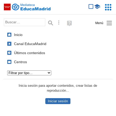
Mediateca de EducaMadrid
Saltar navegación
Servic
Educa
Palabra o frase:
Búsqueda avanzada
Ayuda
(en
ventana
Inicio
nueva)
Canal EducaMadrid
Últimos contenidos
Centros
Tipo de contenido:
Inicia sesión para aportar contenidos, crear listas de
reproducción...
Iniciar sesión