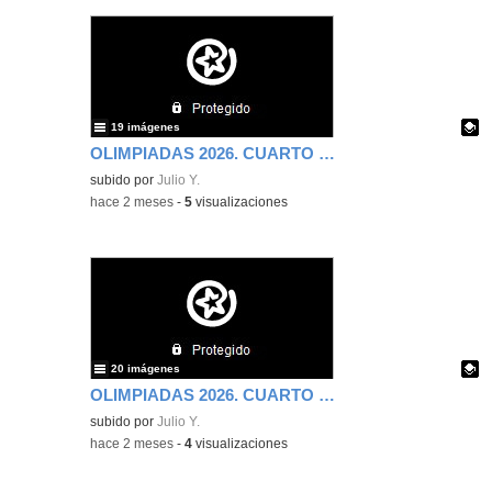
19 imágenes
OLIMPIADAS 2026. CUARTO DE PRIMARIA. SÉPTIMA PARTE.
Contenido educativo.
subido por
Julio Y.
-
hace 2 meses
-
5
visualizaciones
20 imágenes
OLIMPIADAS 2026. CUARTO DE PRIMARIA. SEXTA PARTE.
Contenido educativo.
subido por
Julio Y.
-
hace 2 meses
-
4
visualizaciones