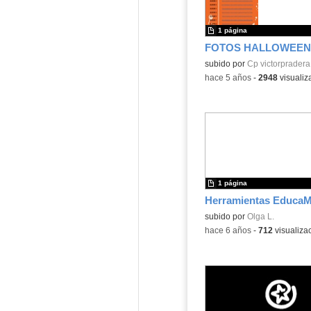
1 página
FOTOS HALLOWEEN 
Contenido educativo.
subido por
Cp victorpradera
-
hace 5 años
-
2948
visualiz
1 página
Herramientas EducaM
Contenido educativo.
subido por
Olga L.
-
hace 6 años
-
712
visualiza