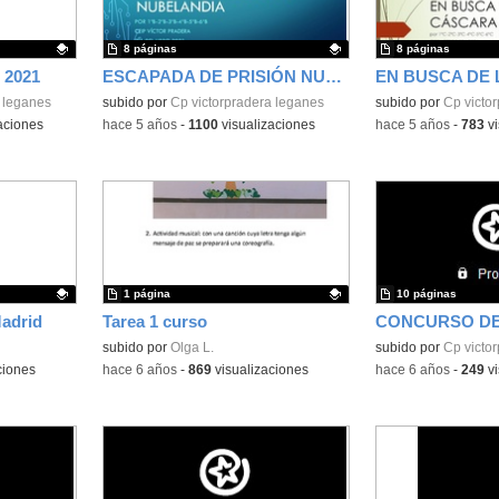
8 páginas
8 páginas
2021
ESCAPADA DE PRISIÓN NUBELANDIA
 leganes
Contenido educativo.
subido por
Cp victorpradera leganes
Contenido educativo
subido por
Cp victo
aciones
-
hace 5 años
-
1100
visualizaciones
-
hace 5 años
-
783
vi
1 página
10 páginas
adrid
Tarea 1 curso
Contenido educativo.
subido por
Olga L.
subido por
Cp victo
ciones
-
hace 6 años
-
869
visualizaciones
-
hace 6 años
-
249
vi