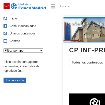
Mediateca de EducaMadrid
Saltar navegación
Palabra o frase:
Inicio
Canal EducaMadrid
Últimos contenidos
Centros
Tipo de contenido:
CP INF-P
Inicia sesión para aportar
Todos los contenidos
contenidos, crear listas de
reproducción...
Iniciar sesión