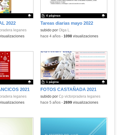
4 páginas
AL 2022
Tareas diarias mayo 2022
.
rpradera leganes
Contenido educativo.
subido por
Olga L.
isualizaciones
-
hace 4 años
-
1098
visualizaciones
1 página
ANCICOS 2021
FOTOS CASTAÑADA 2021
.
rpradera leganes
Contenido educativo.
subido por
Cp victorpradera leganes
isualizaciones
-
hace 5 años
-
2699
visualizaciones