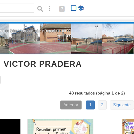
Búsqueda avanzada
Ayuda
(en
ventana
nueva)
RI VICTOR PRADERA
documentos
Tipo de contenido:
43
resultados (página
1
de
2
)
Anterior
1
2
Siguiente