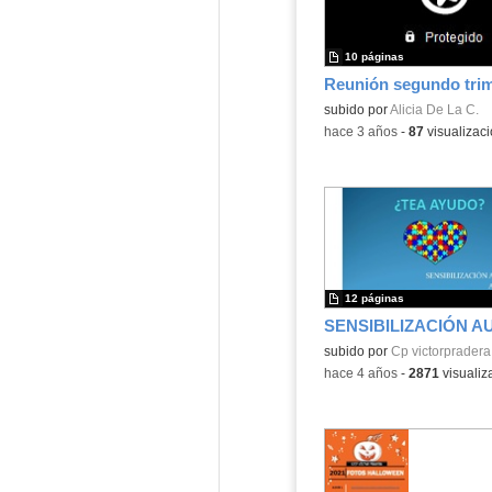
10 páginas
Contenido educativo.
subido por
Alicia De La C.
-
hace 3 años
-
87
visualizac
12 páginas
Contenido educativo.
subido por
Cp victorpradera
-
hace 4 años
-
2871
visualiz