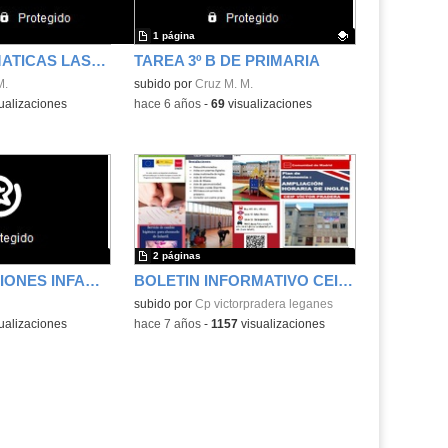
1 página
TEMA 8 MATEMATICAS LAS HORAS 3ºB
TAREA 3º B DE PRIMARIA
M.
Contenido educativo.
subido por
Cruz M. M.
ualizaciones
-
hace 6 años
-
69
visualizaciones
2 páginas
RECOMENDACIONES INFANTIL 5 AÑOS
BOLETIN INFORMATIVO CEIP VÍCTOR PRADERA
subido por
Cp victorpradera leganes
ualizaciones
-
hace 7 años
-
1157
visualizaciones