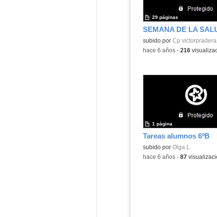
29 páginas
subido por
Cp victorpradera
-
hace 6 años
-
216
visualiza
1 página
Tareas alumnos 6ºB
subido por
Olga L.
-
hace 6 años
-
87
visualizac