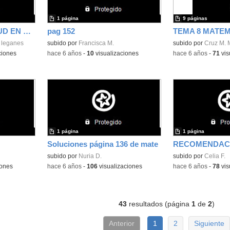
1 página
9 páginas
SEMANA DE LA SALUD EN CASA
pag 152
 leganes
subido por
Francisca M.
subido por
Cruz M. 
ciones
-
hace 6 años
-
10
visualizaciones
-
hace 6 años
-
71
vis
1 página
1 página
Soluciones página 136 de mate
subido por
Nuria D.
subido por
Celia F.
iones
-
hace 6 años
-
106
visualizaciones
-
hace 6 años
-
78
vis
43
resultados (página
1
de
2
)
Anterior
1
2
Siguiente