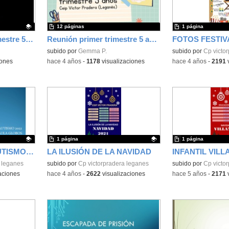
12 páginas
1 página
Reunión segundo trimestre 5 años
Reunión primer trimestre 5 años
FOTOS FESTIV
subido por
Gemma P.
Contenido educativo
subido por
Cp victo
iones
-
hace 4 años
-
1178
visualizaciones
-
hace 4 años
-
2191
v
1 página
1 página
SENSIBILIZACIÓN AUTISMO 2022
LA ILUSIÓN DE LA NAVIDAD
INFANTIL VILL
 leganes
Contenido educativo.
subido por
Cp victorpradera leganes
Contenido educativo
subido por
Cp victo
aciones
-
hace 4 años
-
2622
visualizaciones
-
hace 5 años
-
2171
v