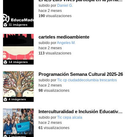
subido por
Daniel G.
-
hace 2 meses
190
visualizaciones
11 imágenes
carteles medioambiente
Contenido educativo.
subido por
Angeles M.
-
hace 2 meses
113
visualizaciones
14 imágenes
Programación Semana Cultural 2025-26
subido por
Tic cp ciudaddecolumbia trescantos
-
hace 2 meses
98
visualizaciones
4 imágenes
Interculturalidad e Inclusión Educativa en la Educación de Adultos
subido por
Tic cepa alcala
-
hace 2 meses
61
visualizaciones
7 imágenes