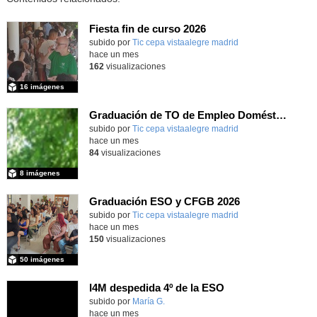
Fiesta fin de curso 2026
subido por
Tic cepa vistaalegre madrid
-
hace un mes
162
visualizaciones
16 imágenes
Graduación de TO de Empleo Doméstico
subido por
Tic cepa vistaalegre madrid
-
hace un mes
84
visualizaciones
8 imágenes
Graduación ESO y CFGB 2026
subido por
Tic cepa vistaalegre madrid
-
hace un mes
150
visualizaciones
50 imágenes
I4M despedida 4º de la ESO
subido por
María G.
-
hace un mes