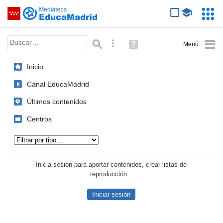
Mediateca de EducaMadrid
Saltar navegación
Servic
Educa
Palabra o frase:
Búsqueda avanzada
Ayuda
(en
ventana
Inicio
nueva)
Canal EducaMadrid
Últimos contenidos
Centros
Tipo de contenido:
Inicia sesión para aportar contenidos, crear listas de
reproducción...
Iniciar sesión