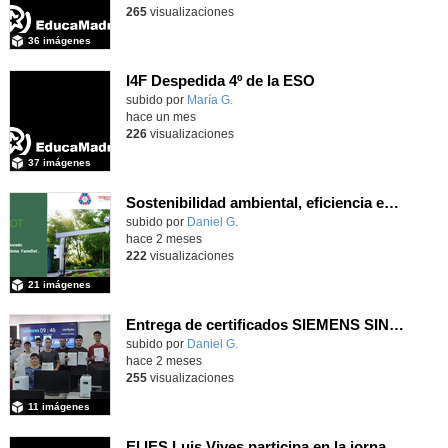
265
visualizaciones
36 imágenes
I4F Despedida 4º de la ESO
subido por
María G.
-
hace un mes
226
visualizaciones
37 imágenes
Sostenibilidad ambiental, eficiencia energética y sistemas de producción inteligente para la industria 4.0
subido por
Daniel G.
-
hace 2 meses
222
visualizaciones
21 imágenes
Entrega de certificados SIEMENS SINUMERIK
subido por
Daniel G.
-
hace 2 meses
255
visualizaciones
11 imágenes
El IES Luis Vives participa en la jornada de trabajo sobre mecanizado CNC e Industria 4.0