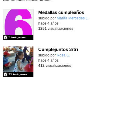
Medallas cumpleaños
Contenido educativo.
subido por
Marã­a Mercedes L.
-
hace 4 años
1251
visualizaciones
5 imágenes
Cumplejuntos 3rtri
Contenido educativo.
subido por
Rosa G.
-
hace 4 años
412
visualizaciones
25 imágenes