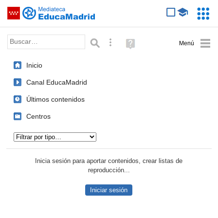
Mediateca de EducaMadrid
Saltar navegación
Servic
Educa
Palabra o frase:
Búsqueda avanzada
Ayuda
(en
ventana
Inicio
nueva)
Canal EducaMadrid
Últimos contenidos
Centros
Tipo de contenido:
Inicia sesión para aportar contenidos, crear listas de
reproducción...
Iniciar sesión