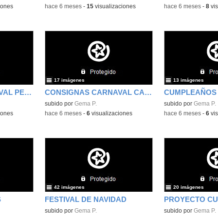
iones
-
hace 6 meses
-
15
visualizaciones
-
hace 6 meses
-
8
vis
17 imágenes
13 imágenes
CONSIGNAS CARNAVAL PELOS LOCOS
CONSIGNAS CARNAVAL CARA PINTADA
CUMPLEAÑOS
subido por
Gema P.
subido por
Gema P.
iones
-
hace 6 meses
-
6
visualizaciones
-
hace 6 meses
-
6
vis
42 imágenes
20 imágenes
S
FESTIVAL DE NAVIDAD
subido por
Gema P.
subido por
Gema P.