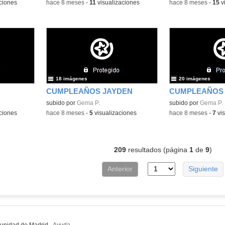
ciones
-
hace 8 meses
-
11
visualizaciones
-
hace 8 meses
-
15
v
18 imágenes
20 imágenes
CUMPLEAÑOS JAYDEN
CUMPLEAÑOS 
subido por
Gema P.
subido por
Gema P.
ciones
-
hace 8 meses
-
5
visualizaciones
-
hace 8 meses
-
7
vis
209
resultados (página
1
de
9
)
Anterior
Siguiente