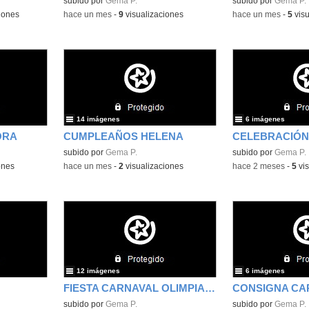
subido por
Gema P.
subido por
Gema P.
iones
-
hace un mes
-
9
visualizaciones
-
hace un mes
-
5
visu
14 imágenes
6 imágenes
ORA
CUMPLEAÑOS HELENA
subido por
Gema P.
subido por
Gema P.
ones
-
hace un mes
-
2
visualizaciones
-
hace 2 meses
-
5
vis
12 imágenes
6 imágenes
FIESTA CARNAVAL OLIMPIADAS
subido por
Gema P.
subido por
Gema P.