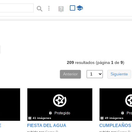
Búsqueda avanzada
Ayuda
(en
ventana
nueva)
bumes
Tipo de contenido:
209
resultados (página
1
de
9
)
Anterior
Siguiente
41 imágenes
49 imágenes
E
FIESTA DEL AGUA
CUMPLEAÑOS 