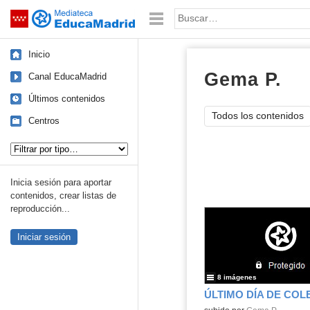
Mediateca de EducaMadrid
Saltar navegación
Palabra o frase:
Inicio
Gema P.
Ál
Canal EducaMadrid
Últimos contenidos
Todos los contenidos
Centros
Tipo de contenido:
Inicia sesión para aportar
contenidos, crear listas de
reproducción...
Iniciar sesión
8 imágenes
ÚLTIMO DÍA DE COL