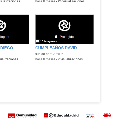
isualizaciones
-
hace 8 meses
-
20
visualizaciones
19 imágenes
DIEGO
CUMPLEAÑOS DAVID
subido por
Gema P.
ualizaciones
-
hace 8 meses
-
7
visualizaciones