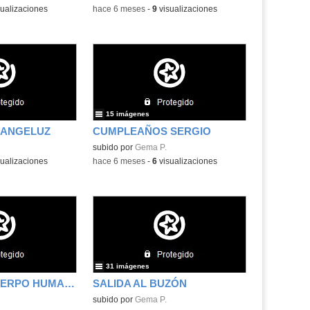
ualizaciones
-
hace 6 meses
-
9
visualizaciones
15 imágenes
 ANGELUZ
CUMPLEAÑOS SERGIO
subido por
Gema P.
ualizaciones
-
hace 6 meses
-
6
visualizaciones
31 imágenes
PROYECTO CUERPO HUMANO
SALIDA AL BUZÓN
subido por
Gema P.