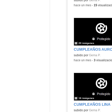
subido por
Gema P.
-
hace un mes
-
15
visualizac
20 imágenes
CUMPLEAÑOS AUR
subido por
Gema P.
-
hace un mes
-
3
visualizaci
16 imágenes
CUMPLEAÑOS LINA
subido por
Gema P.