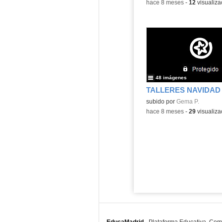
-
hace 8 meses
-
12
visualiza
48 imágenes
TALLERES NAVIDAD
subido por
Gema P.
-
hace 8 meses
-
29
visualiza