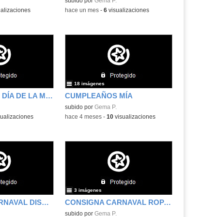
subido por
Gema P.
alizaciones
-
hace un mes
-
6
visualizaciones
18 imágenes
CELEBRACIÓN DÍA DE LA MUJER
CUMPLEAÑOS MÍA
subido por
Gema P.
ualizaciones
-
hace 4 meses
-
10
visualizaciones
3 imágenes
CONSIGNA CARNAVAL DISFRAZ LIBRE
CONSIGNA CARNAVAL ROPA DE DEPORTE
subido por
Gema P.