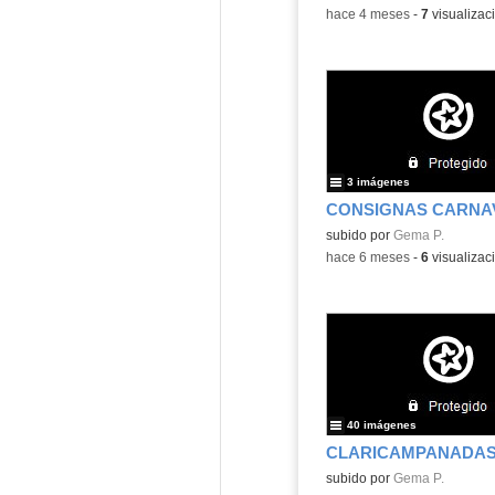
-
hace 4 meses
-
7
visualizac
3 imágenes
subido por
Gema P.
-
hace 6 meses
-
6
visualizac
40 imágenes
CLARICAMPANADA
subido por
Gema P.