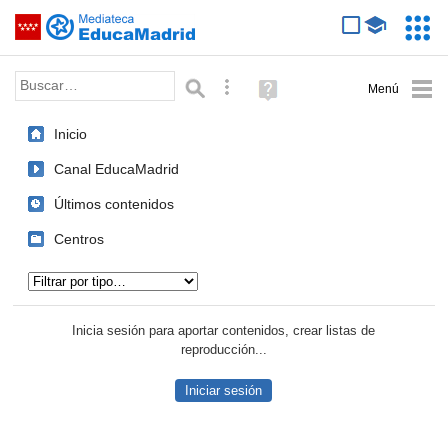
Mediateca de EducaMadrid
Saltar navegación
Servic
Educa
Palabra o frase:
Búsqueda avanzada
Ayuda
(en
ventana
Inicio
nueva)
Canal EducaMadrid
Últimos contenidos
Centros
Tipo de contenido:
Inicia sesión para aportar contenidos, crear listas de
reproducción...
Iniciar sesión