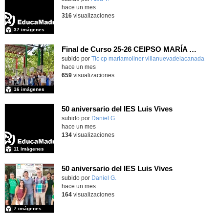
hace un mes
316
visualizaciones
37 imágenes
Final de Curso 25-26 CEIPSO MARÍA MOLINER
subido por
Tic cp mariamoliner villanuevadelacanada
-
hace un mes
659
visualizaciones
16 imágenes
50 aniversario del IES Luis Vives
subido por
Daniel G.
-
hace un mes
134
visualizaciones
11 imágenes
50 aniversario del IES Luis Vives
subido por
Daniel G.
-
hace un mes
164
visualizaciones
7 imágenes