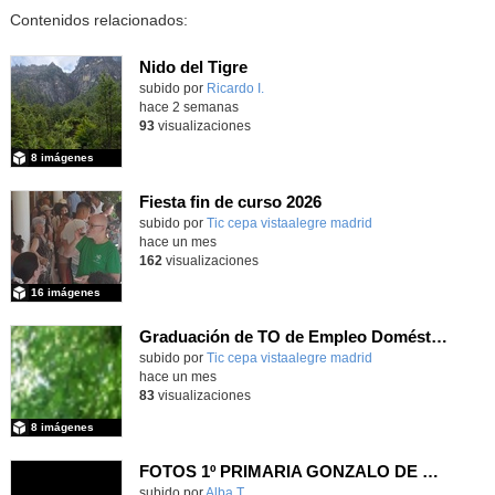
Contenidos relacionados:
Nido del Tigre
subido por
Ricardo I.
-
hace 2 semanas
93
visualizaciones
8 imágenes
Fiesta fin de curso 2026
subido por
Tic cepa vistaalegre madrid
-
hace un mes
162
visualizaciones
16 imágenes
Graduación de TO de Empleo Doméstico
subido por
Tic cepa vistaalegre madrid
-
hace un mes
83
visualizaciones
8 imágenes
FOTOS 1º PRIMARIA GONZALO DE BERCEO
subido por
Alba T.
-