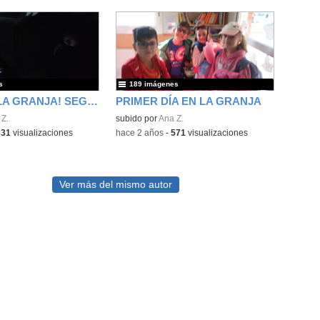
s
189 imágenes
¡VAMOS A LA GRANJA! SEGUNDO DÍA
PRIMER DÍA EN LA GRANJA
Z.
subido por
Ana Z.
331
visualizaciones
-
hace 2 años
-
571
visualizaciones
Ver más del mismo autor