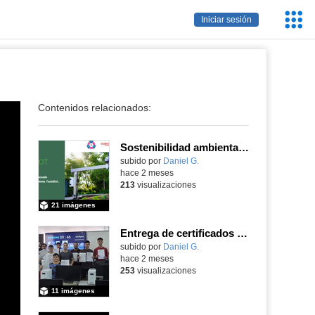
Servic
Iniciar sesión
Educa
Contenidos relacionados:
Sostenibilidad ambiental, eficiencia energética y sistemas de producción inteligente para la industria 4.0
subido por
Daniel G.
-
hace 2 meses
213
visualizaciones
21 imágenes
Entrega de certificados SIEMENS SINUMERIK
subido por
Daniel G.
-
hace 2 meses
253
visualizaciones
11 imágenes