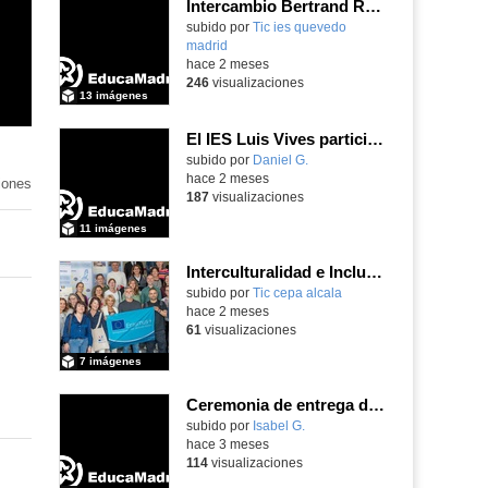
Intercambio Bertrand Russell School en Krommenie, junio 2026
subido por
Tic ies quevedo
madrid
-
hace 2 meses
246
visualizaciones
13 imágenes
El IES Luis Vives participa en la jornada de trabajo sobre mecanizado CNC e Industria 4.0
subido por
Daniel G.
-
hace 2 meses
iones
187
visualizaciones
11 imágenes
Interculturalidad e Inclusión Educativa en la Educación de Adultos
subido por
Tic cepa alcala
-
hace 2 meses
61
visualizaciones
7 imágenes
Ceremonia de entrega de premios Quizstory 2026
subido por
Isabel G.
-
hace 3 meses
114
visualizaciones