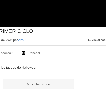
RIMER CICLO
 de 2024
por
Ana Z.
11
visualizac
Facebook
Embeber
 los juegos de Halloween
Más información