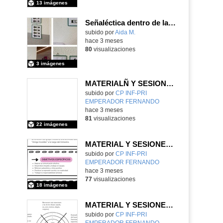
13 imágenes
Señaléctica dentro de las instalaciones del centro ordinario
Contenido educativo.
subido por
Aida M.
-
hace 3 meses
80
visualizaciones
3 imágenes
MATERIALÑ Y SESIONES 3º CICLO
Contenido educativo.
subido por
CP INF-PRI
EMPERADOR FERNANDO
-
hace 3 meses
81
visualizaciones
22 imágenes
MATERIAL Y SESIONES 2º CICLO
Contenido educativo.
subido por
CP INF-PRI
EMPERADOR FERNANDO
-
hace 3 meses
77
visualizaciones
18 imágenes
MATERIAL Y SESIONES 1º CICLO
Contenido educativo.
subido por
CP INF-PRI
EMPERADOR FERNANDO
-