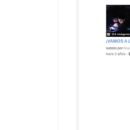
114 imágene
subido por
Ana 
-
hace 2 años
-