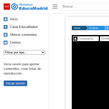
Mediateca de EducaMadrid
Saltar navegación
Palabra o frase:
Inicio
Canal EducaMadrid
Inicio
Centros
C
Últimos contenidos
Contenido protegido…
Centros
Tipo de contenido:
Inicia sesión para aportar
contenidos, crear listas de
reproducción...
Iniciar sesión