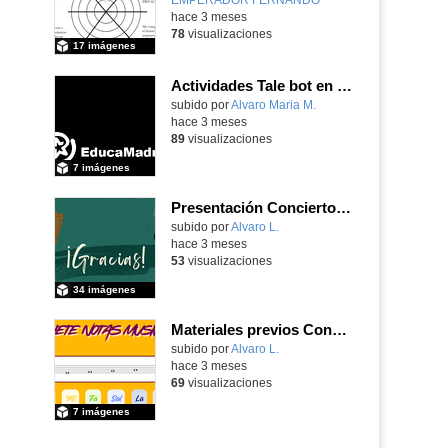
hace 3 meses
78
visualizaciones
17 imágenes
Actividades Tale bot en Infantil
subido por
Alvaro Maria M.
-
hace 3 meses
89
visualizaciones
7 imágenes
Presentación Concierto Didáctico
Contenido educativo.
subido por
Alvaro L.
-
hace 3 meses
53
visualizaciones
34 imágenes
Materiales previos Concierto didáctico
Contenido educativo.
subido por
Alvaro L.
-
hace 3 meses
69
visualizaciones
7 imágenes