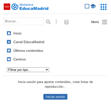
Mediateca de EducaMadrid
Saltar navegación
Servic
Educa
Palabra o frase:
Búsqueda avanzada
Ayuda
(en
ventana
Inicio
nueva)
Canal EducaMadrid
Últimos contenidos
Centros
Tipo de contenido:
Inicia sesión para aportar contenidos, crear listas de
reproducción...
Iniciar sesión