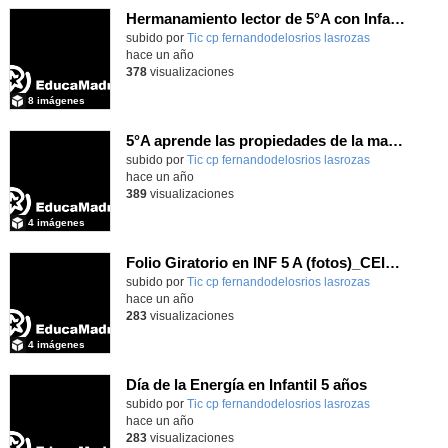
Hermanamiento lector de 5°A con Infantil 4 años_CEIP FDLR_Las Rozas
Contenido educativo.
subido por
Tic cp fernandodelosrios lasrozas
-
hace un año
378
visualizaciones
8 imágenes
5°A aprende las propiedades de la materia_CEIP
Contenido educativo.
subido por
Tic cp fernandodelosrios lasrozas
-
hace un año
389
visualizaciones
4 imágenes
Folio Giratorio en INF 5 A (fotos)_CEIP FDLR_Las Rozas
Contenido educativo.
subido por
Tic cp fernandodelosrios lasrozas
-
hace un año
283
visualizaciones
4 imágenes
Día de la Energía en Infantil 5 años
Contenido educativo.
subido por
Tic cp fernandodelosrios lasrozas
-
hace un año
283
visualizaciones