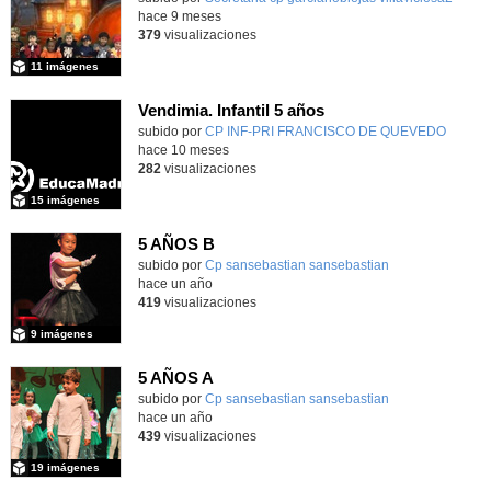
hace 9 meses
379
visualizaciones
11 imágenes
Vendimia. Infantil 5 años
subido por
CP INF-PRI FRANCISCO DE QUEVEDO
-
hace 10 meses
282
visualizaciones
15 imágenes
5 AÑOS B
Contenido educativo.
subido por
Cp sansebastian sansebastian
-
hace un año
419
visualizaciones
9 imágenes
5 AÑOS A
Contenido educativo.
subido por
Cp sansebastian sansebastian
-
hace un año
439
visualizaciones
19 imágenes