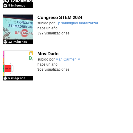
5 imágenes
Congreso STEM 2024
Contenido educativo.
subido por
Cp sanmiguel moralzarzal
-
hace un año
397
visualizaciones
12 imágenes
MoviDado
Contenido educativo.
subido por
Mari Carmen M.
-
hace un año
308
visualizaciones
6 imágenes