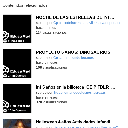
Contenidos relacionados:
NOCHE DE LAS ESTRELLAS DE INFANTIL 5 AÑOS
subido por
Cp cristodelacampana villanuevadeperales
-
hace un mes
114
visualizaciones
9 imágenes
PROYECTO 5 AÑOS: DINOSAURIOS
Contenido educativo.
subido por
Cp carmenconde leganes
-
hace 5 meses
198
visualizaciones
14 imágenes
Inf 5 años en la bilioteca_CEIP FDLR_Las Rozas
Contenido educativo.
subido por
Tic cp fernandodelosrios lasrozas
-
hace 9 meses
320
visualizaciones
10 imágenes
Halloween 4 años Actividades Infantil y foto de grupo
subido por
Secretaria cp garcianoblejas villaviciosa2
-