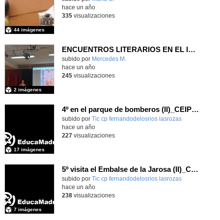
hace un año
335
visualizaciones
44 imágenes
ENCUENTROS LITERARIOS EN EL IES ANTONIO DOMÍNGUEZ ORTIZ
subido por
Mercedes M.
-
hace un año
245
visualizaciones
2 imágenes
4º en el parque de bomberos (II)_CEIP FDLR_Las Rozas
Contenido educativo.
subido por
Tic cp fernandodelosrios lasrozas
-
hace un año
227
visualizaciones
17 imágenes
5º visita el Embalse de la Jarosa (II)_CEIP FDLR_Las Rozas
Contenido educativo.
subido por
Tic cp fernandodelosrios lasrozas
-
hace un año
238
visualizaciones
7 imágenes