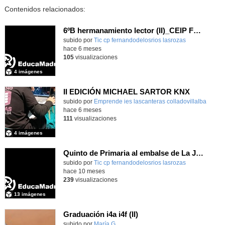
Contenidos relacionados:
6ºB hermanamiento lector (II)_CEIP FDLR_Las Rozas
Contenido educativo.
subido por
Tic cp fernandodelosrios lasrozas
-
hace 6 meses
105
visualizaciones
4 imágenes
II EDICIÓN MICHAEL SARTOR KNX
Contenido educativo.
subido por
Emprende ies lascanteras colladovillalba
-
hace 6 meses
111
visualizaciones
4 imágenes
Quinto de Primaria al embalse de La Jarosa_(II)_CEIP FDLR_Las Rozas
Contenido educativo.
subido por
Tic cp fernandodelosrios lasrozas
-
hace 10 meses
239
visualizaciones
13 imágenes
Graduación i4a i4f (II)
Contenido educativo.
subido por
María G.
-