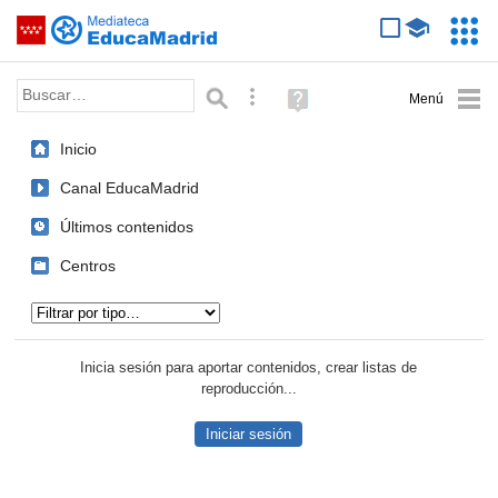
Mediateca de EducaMadrid
Saltar navegación
Servic
Educa
Palabra o frase:
Búsqueda avanzada
Ayuda
(en
ventana
Inicio
nueva)
Canal EducaMadrid
Últimos contenidos
Centros
Tipo de contenido:
Inicia sesión para aportar contenidos, crear listas de
reproducción...
Iniciar sesión