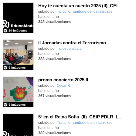
Hoy te cuenta un cuento 2025 (II)_CEIP FDLR_Las Rozas
Contenido educativo.
subido por
Tic cp fernandodelosrios lasrozas
-
hace un año
348
visualizaciones
10 imágenes
II Jornadas contra el Terrorismo
subido por
Tic cepa alcala
-
hace un año
288
visualizaciones
5 imágenes
promo concierto 2025 II
Contenido educativo.
subido por
Oscar R.
-
hace un año
267
visualizaciones
5 imágenes
5º en el Reina Sofía_(II)_CEIP FDLR_Las Rozas
Contenido educativo.
subido por
Tic cp fernandodelosrios lasrozas
-
hace un año
380
visualizaciones