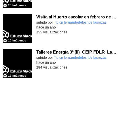
24 imágenes
Visita al Huerto escolar en febrero de 4° (II)_CEIP FDLR_Las Rozas
Contenido educativo.
subido por
Tic cp fernandodelosrios lasrozas
-
hace un año
255
visualizaciones
10 imágenes
Talleres Energía 3º (II)_CEIP FDLR_Las Rozas
Contenido educativo.
subido por
Tic cp fernandodelosrios lasrozas
-
hace un año
284
visualizaciones
15 imágenes