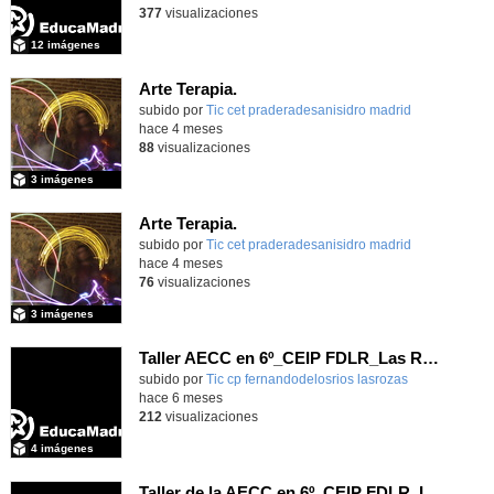
377
visualizaciones
12 imágenes
Arte Terapia.
Contenido educativo.
subido por
Tic cet praderadesanisidro madrid
-
hace 4 meses
88
visualizaciones
3 imágenes
Arte Terapia.
Contenido educativo.
subido por
Tic cet praderadesanisidro madrid
-
hace 4 meses
76
visualizaciones
3 imágenes
Taller AECC en 6º_CEIP FDLR_Las Rozas
Contenido educativo.
subido por
Tic cp fernandodelosrios lasrozas
-
hace 6 meses
212
visualizaciones
4 imágenes
Taller de la AECC en 6º_CEIP FDLR_Las Rozas