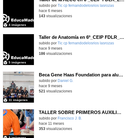
Contenido educativo.
subido por
Tic cp fernandodelosrios lasrozas
-
hace 6 meses
143
visualizaciones
4 imágenes
Taller de Anatomía en 6º_CEIP FDLR_Las Rozas
Contenido educativo.
subido por
Tic cp fernandodelosrios lasrozas
-
hace 9 meses
186
visualizaciones
5 imágenes
Beca Gene Haas Foundation para alumnado de Fabricación Mecánica del IES Luis Vives
subido por
Daniel G.
-
hace 9 meses
521
visualizaciones
11 imágenes
TALLER SOBRE PRIMEROS AUXILIOS PARA PROFES Y REPRESENTANTES DEL AMPA
subido por
Francisco J. B.
-
hace 11 meses
353
visualizaciones
9 imágenes