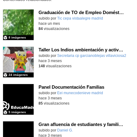
Graduación de TO de Empleo Doméstico
subido por
Tic cepa vistaalegre madrid
-
hace un mes
84
visualizaciones
8 imágenes
Taller Los Indios ambientación y actividades 13 mayo 4 años
subido por
Secretaria cp garcianoblejas villaviciosa2
-
hace 3 meses
148
visualizaciones
24 imágenes
Panel Documentación Familias
Contenido educativo.
subido por
Eei munecodenieve madrid
-
hace 3 meses
85
visualizaciones
5 imágenes
Gran afluencia de estudiantes y familias en la jornada de puertas abiertas que nuestro centro desarrolló el pasado 23 de abril de 2026
subido por
Daniel G.
-
hace 3 meses