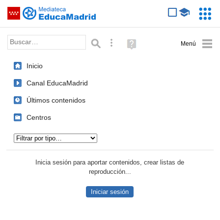
Mediateca de EducaMadrid
Saltar navegación
Servic
Educa
Palabra o frase:
Búsqueda avanzada
Ayuda
(en
ventana
Inicio
nueva)
Canal EducaMadrid
Últimos contenidos
Centros
Tipo de contenido:
Inicia sesión para aportar contenidos, crear listas de
reproducción...
Iniciar sesión