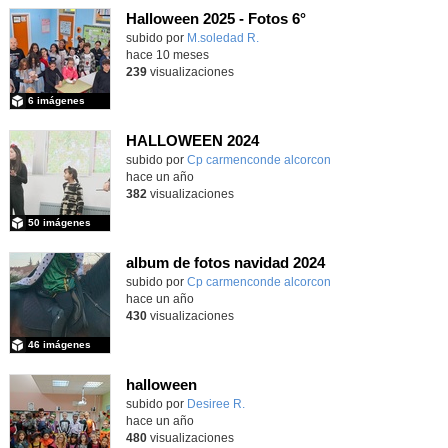
Halloween 2025 - Fotos 6°
subido por
M.soledad R.
-
hace 10 meses
239
visualizaciones
6 imágenes
HALLOWEEN 2024
subido por
Cp carmenconde alcorcon
-
hace un año
382
visualizaciones
50 imágenes
album de fotos navidad 2024
subido por
Cp carmenconde alcorcon
-
hace un año
430
visualizaciones
46 imágenes
halloween
Contenido educativo.
subido por
Desiree R.
-
hace un año
480
visualizaciones