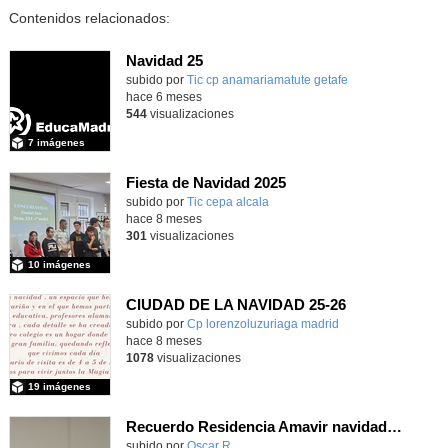
Contenidos relacionados:
Navidad 25
Contenido educativo.
subido por
Tic cp anamariamatute getafe
-
hace 6 meses
544
visualizaciones
7 imágenes
Fiesta de Navidad 2025
subido por
Tic cepa alcala
-
hace 8 meses
301
visualizaciones
10 imágenes
CIUDAD DE LA NAVIDAD 25-26
subido por
Cp lorenzoluzuriaga madrid
-
hace 8 meses
1078
visualizaciones
19 imágenes
Recuerdo Residencia Amavir navidad 25 6D
Contenido educativo.
subido por
Oscar R.
-