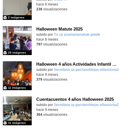
hace 8 meses
238
visualizaciones
2 imágenes
Halloween Matute 2025
Contenido educativo.
subido por
Tic cp anamariamatute getafe
-
hace 8 meses
797
visualizaciones
25 imágenes
Halloween 4 años Actividades Infantil y foto de grupo
subido por
Secretaria cp garcianoblejas villaviciosa2
-
hace 9 meses
379
visualizaciones
11 imágenes
Cuentacuentos 4 años Halloween 2025
Contenido educativo.
subido por
Secretaria cp garcianoblejas villaviciosa2
-
hace 9 meses
364
visualizaciones
11 imágenes