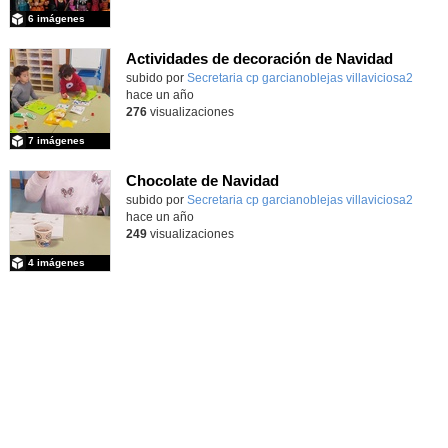
6 imágenes
Actividades de decoración de Navidad
Contenido educativo.
subido por
Secretaria cp garcianoblejas villaviciosa2
-
hace un año
276
visualizaciones
7 imágenes
Chocolate de Navidad
subido por
Secretaria cp garcianoblejas villaviciosa2
-
hace un año
249
visualizaciones
4 imágenes