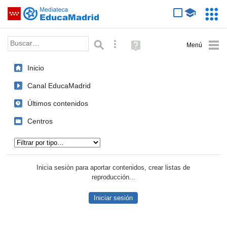
Mediateca de EducaMadrid
Saltar navegación
Servic
Educa
Palabra o frase:
Búsqueda avanzada
Ayuda
(en
ventana
Inicio
nueva)
Canal EducaMadrid
Últimos contenidos
Centros
Tipo de contenido:
Inicia sesión para aportar contenidos, crear listas de
reproducción...
Iniciar sesión