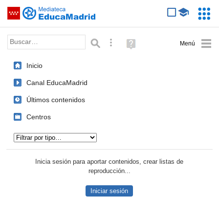
Mediateca de EducaMadrid
Saltar navegación
Servic
Educa
Palabra o frase:
Búsqueda avanzada
Ayuda
(en
ventana
Inicio
nueva)
Canal EducaMadrid
Últimos contenidos
Centros
Tipo de contenido:
Inicia sesión para aportar contenidos, crear listas de
reproducción...
Iniciar sesión