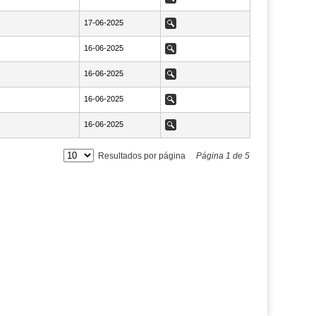
NaN17-06-2025
17-06-2025
Ver
NaN16-06-2025
16-06-2025
Ver
NaN16-06-2025
16-06-2025
Ver
NaN16-06-2025
16-06-2025
Ver
NaN16-06-2025
16-06-2025
Ver
Resultados por página
Página
1
de
5