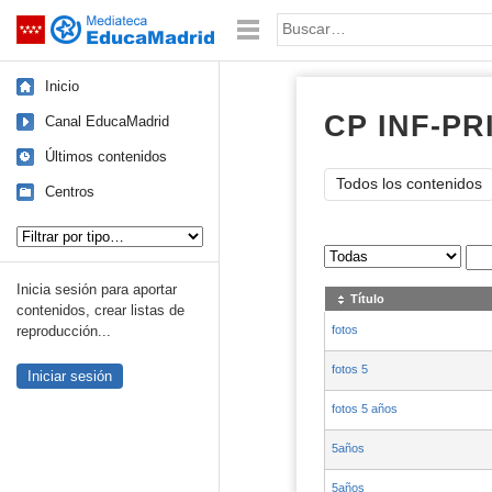
Mediateca de EducaMadrid
Saltar navegación
Palabra o frase:
Inicio
CP INF-PR
Canal EducaMadrid
Últimos contenidos
Todos los contenidos
Centros
Tipo de contenido:
Sus archivos
:
Inicia sesión para aportar
Título
contenidos, crear listas de
fotos
reproducción...
fotos 5
Iniciar sesión
fotos 5 años
5años
5años