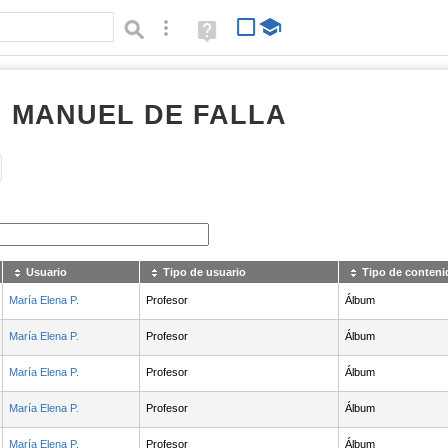
Búsqueda avanzada
Ayuda
(en
ventana
nueva)
I MANUEL DE FALLA
Tipo de contenido:
Usuario
Tipo de usuario
Tipo de conteni
María Elena P.
Profesor
Álbum
María Elena P.
Profesor
Álbum
María Elena P.
Profesor
Álbum
María Elena P.
Profesor
Álbum
María Elena P.
Profesor
Álbum