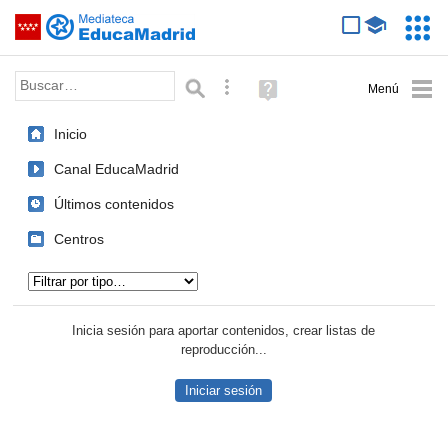
Mediateca de EducaMadrid
Saltar navegación
Servic
Educa
Palabra o frase:
Búsqueda avanzada
Ayuda
(en
ventana
Inicio
nueva)
Canal EducaMadrid
Últimos contenidos
Centros
Tipo de contenido:
Inicia sesión para aportar contenidos, crear listas de
reproducción...
Iniciar sesión