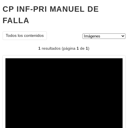
CP INF-PRI MANUEL DE
FALLA
imágenes
Tipo de contenido:
Todos los contenidos
1
resultados (página
1
de
1
)