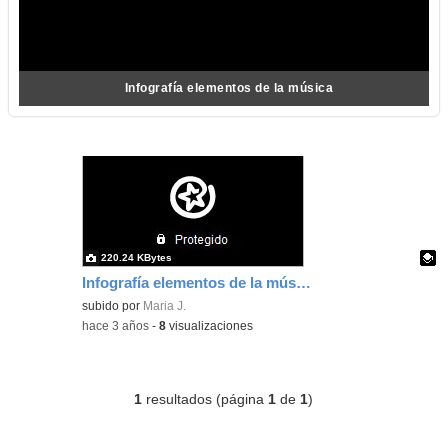
Infografía elementos de la música
220.24 KBytes
Infografía elementos de la música
Contenido educativo.
subido por
Maria J.
-
hace 3 años
-
8
visualizaciones
1
resultados (página
1
de
1
)