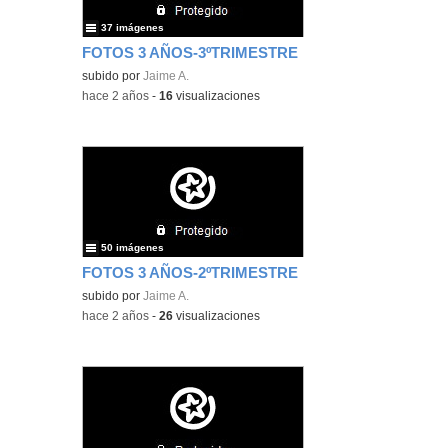
37 imágenes
FOTOS 3 AÑOS-3ºTRIMESTRE
subido por
Jaime A.
-
hace 2 años
-
16
visualizaciones
50 imágenes
FOTOS 3 AÑOS-2ºTRIMESTRE
subido por
Jaime A.
-
hace 2 años
-
26
visualizaciones