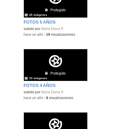
45 imágenes
FOTOS 5 AÑOS
subido por
María Elena P.
-
hace un año
-
19
visualizaciones
33 imágenes
FOTOS 4 AÑOS
subido por
María Elena P.
-
hace un año
-
8
visualizaciones