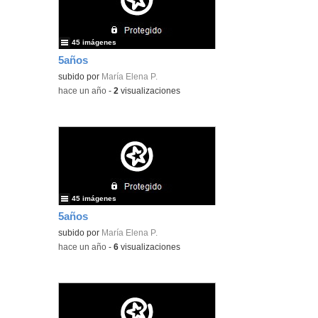
45 imágenes
5años
subido por
María Elena P.
-
hace un año
-
2
visualizaciones
45 imágenes
5años
subido por
María Elena P.
-
hace un año
-
6
visualizaciones