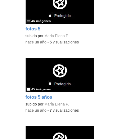
45 imágenes
fotos 5
subido por
María Elena P.
-
hace un año
-
5
visualizaciones
45 imágenes
fotos 5 años
subido por
María Elena P.
-
hace un año
-
7
visualizaciones