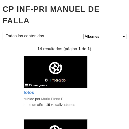
CP INF-PRI MANUEL DE
FALLA
Álbumes
Tipo de contenido:
Todos los contenidos
14
resultados (página
1
de
1
)
22 imágenes
fotos
subido por
María Elena P.
-
hace un año
-
10
visualizaciones