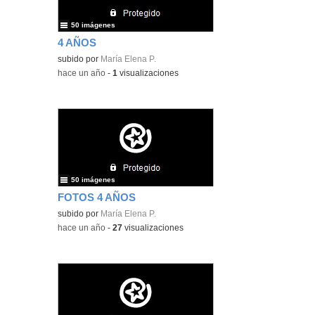
50 imágenes
4 AÑOS
subido por
María Elena P.
-
hace un año
-
1
visualizaciones
50 imágenes
FOTOS 4 AÑOS
subido por
María Elena P.
-
hace un año
-
27
visualizaciones