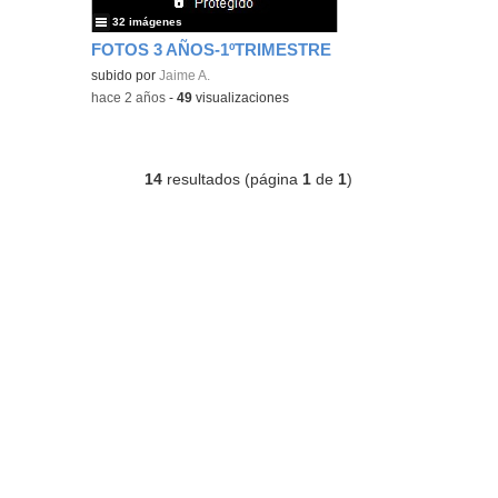
32 imágenes
FOTOS 3 AÑOS-1ºTRIMESTRE
subido por
Jaime A.
-
hace 2 años
-
49
visualizaciones
14
resultados (página
1
de
1
)