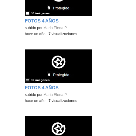
50 imágenes
FOTOS 4 AÑOS
subido por
María Elena P.
-
hace un año
-
7
visualizaciones
50 imágenes
FOTOS 4 AÑOS
subido por
María Elena P.
-
hace un año
-
7
visualizaciones