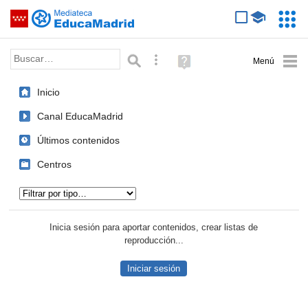
Mediateca de EducaMadrid
Saltar navegación
Servic
Educa
Palabra o frase:
Búsqueda avanzada
Ayuda
(en
ventana
Inicio
nueva)
Canal EducaMadrid
Últimos contenidos
Centros
Tipo de contenido:
Inicia sesión para aportar contenidos, crear listas de
reproducción...
Iniciar sesión