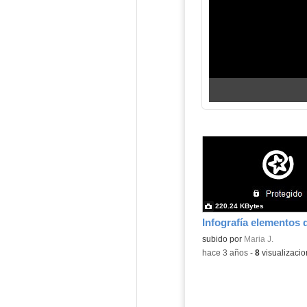
220.24 KBytes
Contenido educativo.
subido por
Maria J.
-
hace 3 años
-
8
visualizaci