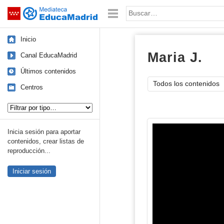
Mediateca de EducaMadrid
Saltar navegación
Palabra o frase:
Inicio
Maria J.
imá
Canal EducaMadrid
Últimos contenidos
Todos los contenidos
Centros
Tipo de contenido:
Inicia sesión para aportar
contenidos, crear listas de
reproducción...
Iniciar sesión