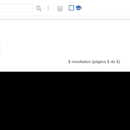
Búsqueda avanzada
Ayuda
(en
ventana
nueva)
genes
Tipo de contenido:
1
resultados (página
1
de
1
)