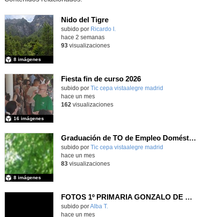
Nido del Tigre
subido por
Ricardo I.
-
hace 2 semanas
93
visualizaciones
8 imágenes
Fiesta fin de curso 2026
subido por
Tic cepa vistaalegre madrid
-
hace un mes
162
visualizaciones
16 imágenes
Graduación de TO de Empleo Doméstico
subido por
Tic cepa vistaalegre madrid
-
hace un mes
83
visualizaciones
8 imágenes
FOTOS 1º PRIMARIA GONZALO DE BERCEO
subido por
Alba T.
-
hace un mes