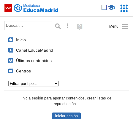
Mediateca de EducaMadrid
Saltar navegación
Servic
Educa
Palabra o frase:
Búsqueda avanzada
Ayuda
(en
ventana
Inicio
nueva)
Canal EducaMadrid
Últimos contenidos
Centros
Tipo de contenido:
Inicia sesión para aportar contenidos, crear listas de
reproducción...
Iniciar sesión