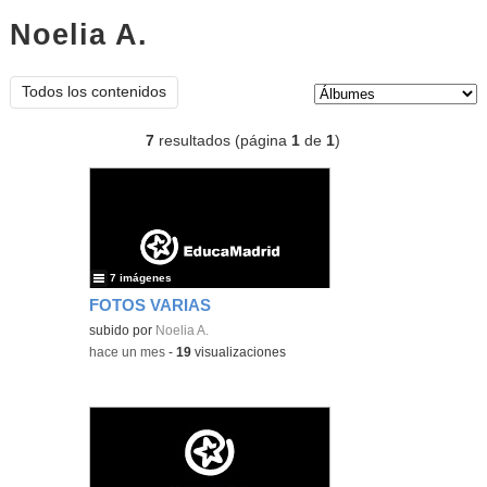
Noelia A.
Álbumes
Tipo de contenido:
Todos los contenidos
7
resultados (página
1
de
1
)
7 imágenes
FOTOS VARIAS
subido por
Noelia A.
-
hace un mes
-
19
visualizaciones