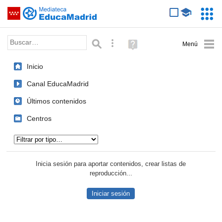
Mediateca de EducaMadrid
Saltar navegación
Servic
Educa
Palabra o frase:
Búsqueda avanzada
Ayuda
(en
ventana
Inicio
nueva)
Canal EducaMadrid
Últimos contenidos
Centros
Tipo de contenido:
Inicia sesión para aportar contenidos, crear listas de
reproducción...
Iniciar sesión