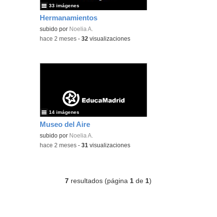
33 imágenes
Hermanamientos
subido por
Noelia A.
-
hace 2 meses
-
32
visualizaciones
14 imágenes
Museo del Aire
subido por
Noelia A.
-
hace 2 meses
-
31
visualizaciones
7
resultados (página
1
de
1
)