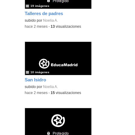
19 imágenes
Talleres de padres
subido por
Noelia A.
-
hace 2 meses
-
13
visualizaciones
10 imágenes
San Isidro
subido por
Noelia A.
-
hace 2 meses
-
15
visualizaciones