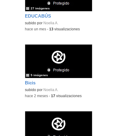
27 imágenes
EDUCABÚS
subido por
Noelia A.
-
hace un mes
-
13
visualizaciones
5 imágenes
Bicis
subido por
Noelia A.
-
hace 2 meses
-
17
visualizaciones