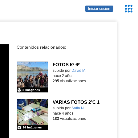
Servic
Iniciar sesión
Educa
Contenidos relacionados:
FOTOS 5º-6º
Contenido educativo.
subido por
David M.
-
hace 2 años
295
visualizaciones
8 imágenes
VARIAS FOTOS 2ºC 1
Contenido educativo.
subido por
Sofia N.
-
hace 4 años
183
visualizaciones
36 imágenes