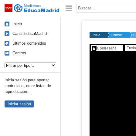
Mediateca de EducaMadrid
Saltar navegación
Palabra o frase:
Inicio
Canal EducaMadrid
Inicio
Centros
C
Últimos contenidos
Contenido protegido…
Centros
Tipo de contenido:
Inicia sesión para aportar
contenidos, crear listas de
reproducción...
Iniciar sesión