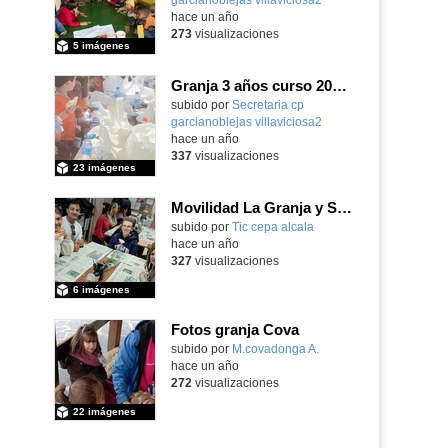
hace un año
273
visualizaciones
5 imágenes
Granja 3 años curso 2024-25
Contenido educativo.
subido por
Secretaria cp
garcianoblejas villaviciosa2
-
hace un año
337
visualizaciones
23 imágenes
Movilidad La Granja y Segovia 2025
subido por
Tic cepa alcala
-
hace un año
327
visualizaciones
6 imágenes
Fotos granja Cova
subido por
M.covadonga A.
-
hace un año
272
visualizaciones
22 imágenes