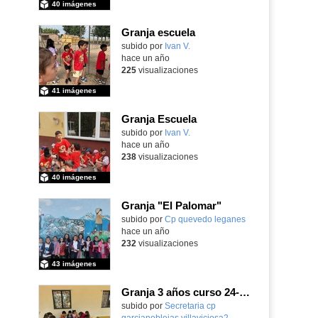
40 imágenes
Granja escuela
subido por
Ivan V.
-
hace un año
225
visualizaciones
41 imágenes
Granja Escuela
Contenido educativo.
subido por
Ivan V.
-
hace un año
238
visualizaciones
40 imágenes
Granja "El Palomar"
Contenido educativo.
subido por
Cp quevedo leganes
-
hace un año
232
visualizaciones
43 imágenes
Granja 3 años curso 24-25 2° Álbum
Contenido educativo.
subido por
Secretaria cp
garcianoblejas villaviciosa2
-