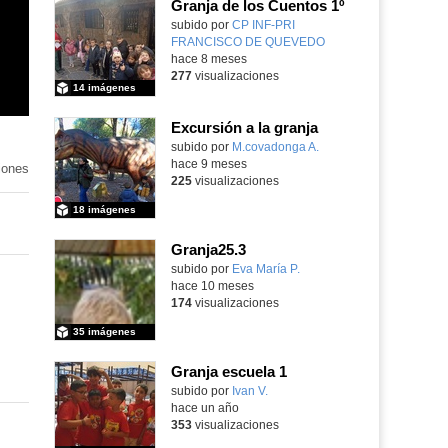
Granja de los Cuentos 1º
subido por
CP INF-PRI
FRANCISCO DE QUEVEDO
-
hace 8 meses
277
visualizaciones
14 imágenes
Excursión a la granja
Contenido educativo.
subido por
M.covadonga A.
-
hace 9 meses
iones
225
visualizaciones
18 imágenes
Granja25.3
Contenido educativo.
subido por
Eva María P.
-
hace 10 meses
174
visualizaciones
35 imágenes
Granja escuela 1
Contenido educativo.
subido por
Ivan V.
-
hace un año
353
visualizaciones