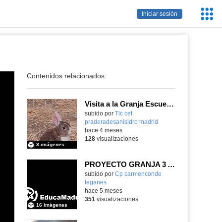
Servic
Iniciar sesión
Educa
Contenidos relacionados:
Visita a la Granja Escuela "El Álamo"
Contenido educativo.
subido por
Tic cet
praderadesanisidro madrid
-
hace 4 meses
128
visualizaciones
3 imágenes
PROYECTO GRANJA 3 AÑOS
Contenido educativo.
subido por
Cp carmenconde
leganes
-
hace 5 meses
351
visualizaciones
16 imágenes