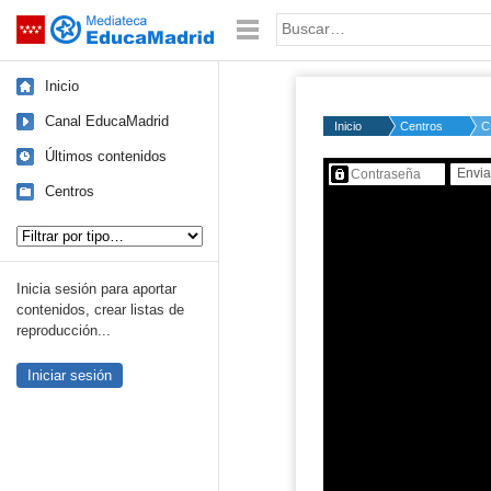
Mediateca de EducaMadrid
Saltar navegación
Palabra o frase:
Inicio
Canal EducaMadrid
Inicio
Centros
C
Últimos contenidos
Contenido protegido…
Centros
Tipo de contenido:
Inicia sesión para aportar
contenidos, crear listas de
reproducción...
Iniciar sesión