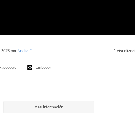
do
o
 2026
por
Noelia C.
1
visualizac
Facebook
Embeber
Más información