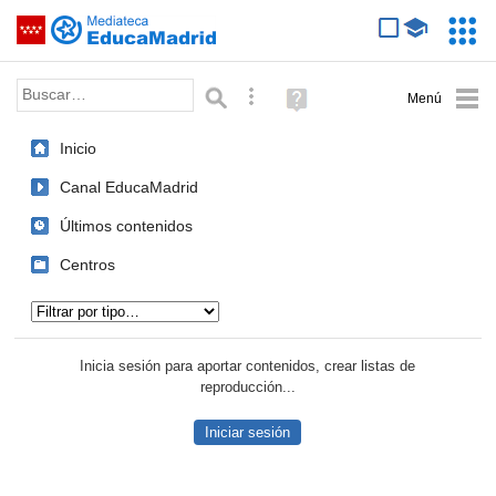
Mediateca de EducaMadrid
Saltar navegación
Servic
Educa
Palabra o frase:
Búsqueda avanzada
Ayuda
(en
ventana
Inicio
nueva)
Canal EducaMadrid
Últimos contenidos
Centros
Tipo de contenido:
Inicia sesión para aportar contenidos, crear listas de
reproducción...
Iniciar sesión