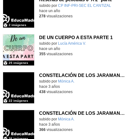
Contenido educativo.
subido por
CP INF-PRI-SEC EL CANTIZAL
-
hace un año
278
visualizaciones
2 imágenes
DE UN CUERPO A ESTA PARTE 1
Contenido educativo.
subido por
Lucía América V.
-
hace un año
355
visualizaciones
25 imágenes
CONSTELACIÓN DE LOS JARAMANAUTAS PARTE II
subido por
Mónica A.
-
hace 3 años
438
visualizaciones
22 imágenes
CONSTELACIÓN DE LOS JARAMANAUTAS
subido por
Mónica A.
-
hace 3 años
366
visualizaciones
26 imágenes