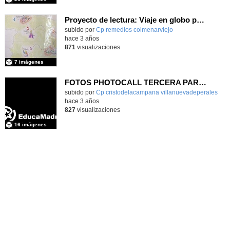
Proyecto de lectura: Viaje en globo por España. 5°P
Contenido educativo.
subido por
Cp remedios colmenarviejo
-
hace 3 años
871
visualizaciones
7 imágenes
FOTOS PHOTOCALL TERCERA PARTE
subido por
Cp cristodelacampana villanuevadeperales
-
hace 3 años
827
visualizaciones
16 imágenes