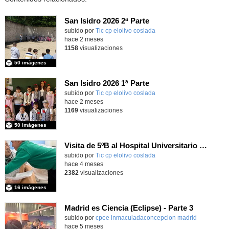
San Isidro 2026 2ª Parte
subido por
Tic cp elolivo coslada
-
hace 2 meses
1158
visualizaciones
50 imágenes
San Isidro 2026 1ª Parte
subido por
Tic cp elolivo coslada
-
hace 2 meses
1169
visualizaciones
50 imágenes
Visita de 5ºB al Hospital Universitario del Henares
subido por
Tic cp elolivo coslada
-
hace 4 meses
2382
visualizaciones
16 imágenes
Madrid es Ciencia (Eclipse) - Parte 3
subido por
cpee inmaculadaconcepcion madrid
-
hace 5 meses