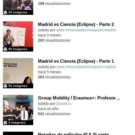
198
visualizaciones
35 imágenes
Madrid es Ciencia (Eclipse) - Parte 2
subido por
cpee inmaculadaconcepcion madrid
-
hace 5 meses
202
visualizaciones
50 imágenes
Madrid es Ciencia (Eclipse) - Parte 1
subido por
cpee inmaculadaconcepcion madrid
-
hace 5 meses
263
visualizaciones
50 imágenes
Group Mobility / Erasmus+: Profesorado y alumnado del centro RBZ Technik de Kiel (Alemania) visita el IES Luis Vives.
subido por
Daniel G.
-
hace un año
541
visualizaciones
3 imágenes
Reseñas de películas 6º A 2ª parte