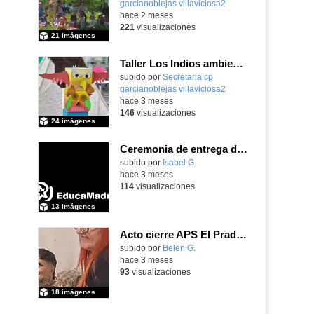
garcianoblejas villaviciosa2
-
hace 2 meses
221
visualizaciones
21 imágenes
Taller Los Indios ambientación y actividades 13 mayo 4 años
subido por
Secretaria cp
garcianoblejas villaviciosa2
-
hace 3 meses
146
visualizaciones
24 imágenes
Ceremonia de entrega de premios Quizstory 2026
subido por
Isabel G.
-
hace 3 meses
114
visualizaciones
13 imágenes
Acto cierre APS El Prado Companion - Galería de imágenes
subido por
Belen G.
-
hace 3 meses
93
visualizaciones
18 imágenes