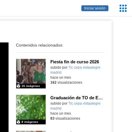
Servic
Iniciar sesión
Educa
Contenidos relacionados:
Fiesta fin de curso 2026
subido por
Tic cepa vistaalegre
madrid
-
hace un mes
162
visualizaciones
16 imágenes
Graduación de TO de Empleo Doméstico
subido por
Tic cepa vistaalegre
madrid
-
hace un mes
83
visualizaciones
8 imágenes