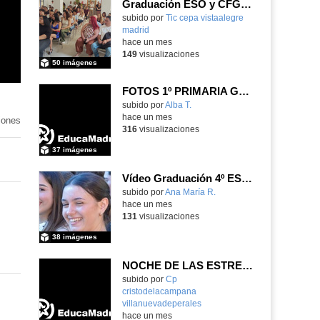
Graduación ESO y CFGB 2026
subido por
Tic cepa vistaalegre
madrid
-
hace un mes
149
visualizaciones
50 imágenes
FOTOS 1º PRIMARIA GONZALO DE BERCEO
subido por
Alba T.
-
hace un mes
iones
316
visualizaciones
37 imágenes
Vídeo Graduación 4º ESO 2025-2026 (2)
subido por
Ana María R.
-
hace un mes
131
visualizaciones
38 imágenes
NOCHE DE LAS ESTRELLAS DE INFANTIL 5 AÑOS
subido por
Cp
cristodelacampana
villanuevadeperales
-
hace un mes