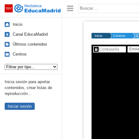
Mediateca de EducaMadrid
Saltar navegación
Palabra o frase:
Inicio
Canal EducaMadrid
Inicio
Centros
C
Últimos contenidos
Contenido protegido…
Centros
Tipo de contenido:
Inicia sesión para aportar
contenidos, crear listas de
reproducción...
Iniciar sesión