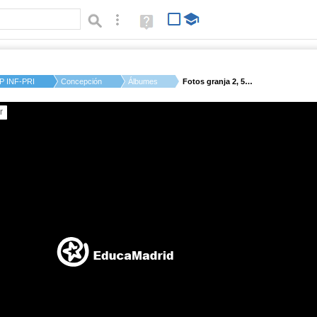
Búsqueda avanzada
Ayuda
(en
ventana
nueva)
P INF-PRI SAN BLAS
Concepción M.
Álbumes
Fotos granja 2, 5 añ...