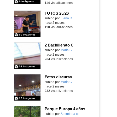
9 imágenes
114
visualizaciones
FOTOS 25/26
Contenido educativo.
subido por
Elena R.
-
hace 2 meses
110
visualizaciones
50 imágenes
2 Bachillerato C
Contenido educativo.
subido por
María G.
-
hace 2 meses
284
visualizaciones
52 imágenes
Fotos discurso
Contenido educativo.
subido por
María G.
-
hace 2 meses
232
visualizaciones
25 imágenes
Parque Europa 4 años Pequeño oeste 2025-26
Contenido educativo.
subido por
Secretaria cp