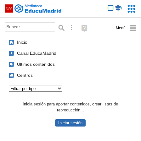
Mediateca de EducaMadrid
Saltar navegación
Servic
Educa
Palabra o frase:
Búsqueda avanzada
Ayuda
(en
ventana
Inicio
nueva)
Canal EducaMadrid
Últimos contenidos
Centros
Tipo de contenido:
Inicia sesión para aportar contenidos, crear listas de
reproducción...
Iniciar sesión