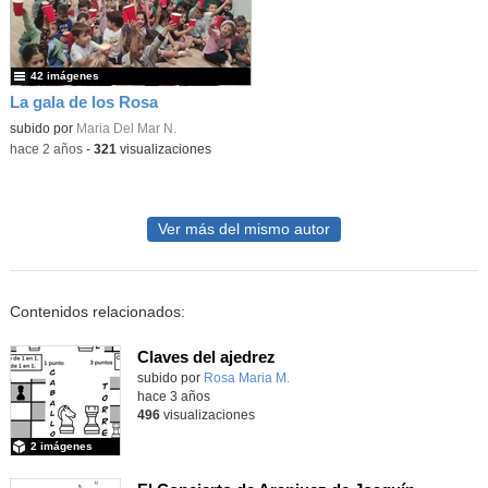
42 imágenes
La gala de los Rosa
subido por
Maria Del Mar N.
-
hace 2 años
-
321
visualizaciones
Ver más del mismo autor
Contenidos relacionados:
Claves del ajedrez
Contenido educativo.
subido por
Rosa Maria M.
-
hace 3 años
496
visualizaciones
2 imágenes