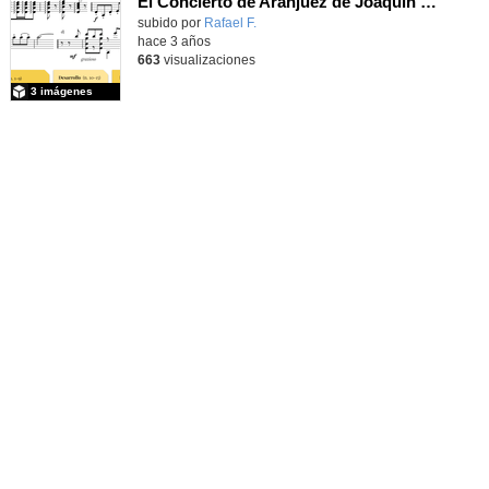
El Concierto de Aranjuez de Joaquín Rodrigo (musicogramas)
subido por
Rafael F.
-
hace 3 años
663
visualizaciones
3 imágenes