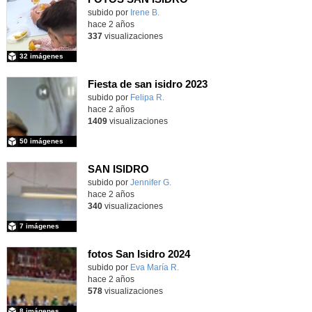
subido por
Irene B.
-
hace 2 años
337
visualizaciones
32 imágenes
Fiesta de san isidro 2023
subido por
Felipa R.
-
hace 2 años
1409
visualizaciones
50 imágenes
SAN ISIDRO
subido por
Jennifer G.
-
hace 2 años
340
visualizaciones
7 imágenes
fotos San Isidro 2024
Contenido educativo.
subido por
Eva María R.
-
hace 2 años
578
visualizaciones
8 imágenes