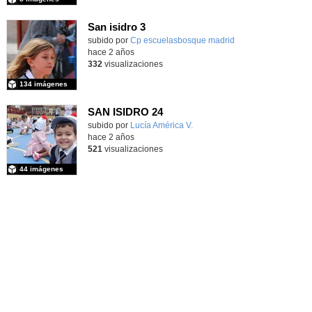
San isidro 3
subido por
Cp escuelasbosque madrid
-
hace 2 años
332
visualizaciones
134 imágenes
SAN ISIDRO 24
Contenido educativo.
subido por
Lucía América V.
-
hace 2 años
521
visualizaciones
44 imágenes