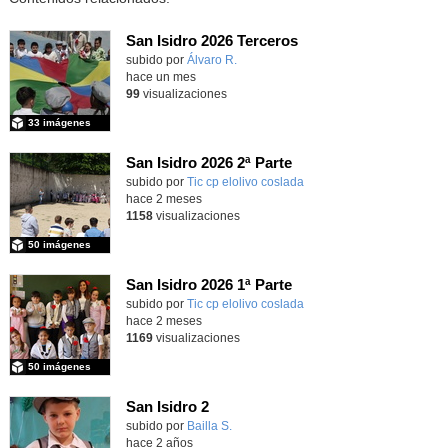
San Isidro 2026 Terceros
Contenido educativo.
subido por
Álvaro R.
-
hace un mes
99
visualizaciones
33 imágenes
San Isidro 2026 2ª Parte
subido por
Tic cp elolivo coslada
-
hace 2 meses
1158
visualizaciones
50 imágenes
San Isidro 2026 1ª Parte
subido por
Tic cp elolivo coslada
-
hace 2 meses
1169
visualizaciones
50 imágenes
San Isidro 2
subido por
Bailla S.
-
hace 2 años