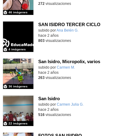
272
visualizaciones
46 imágenes
SAN ISIDRO TERCER CICLO
subido por
Ana Belén G.
-
hace 2 años
803
visualizaciones
4 imágenes
San Isidro, Micropolix, varios
subido por
Carmen M.
-
hace 2 años
263
visualizaciones
36 imágenes
San Isidro
subido por
Carmen Julia G.
-
hace 2 años
516
visualizaciones
22 imágenes
FOTOS SAN ISIDRO