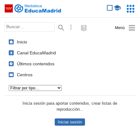
Mediateca de EducaMadrid
Saltar navegación
Servic
Educa
Palabra o frase:
Búsqueda avanzada
Ayuda
(en
ventana
Inicio
nueva)
Canal EducaMadrid
Últimos contenidos
Centros
Tipo de contenido:
Inicia sesión para aportar contenidos, crear listas de
reproducción...
Iniciar sesión