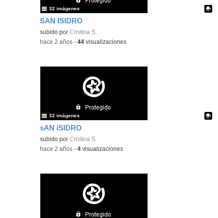
32 imágenes
SAN ISIDRO
Contenido educativo.
subido por
Cristina S.
-
hace 2 años
-
44
visualizaciones
32 imágenes
sAN iSIDRO
Contenido educativo.
subido por
Cristina S.
-
hace 2 años
-
4
visualizaciones