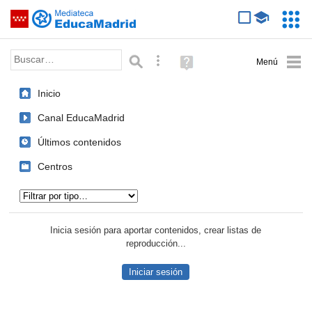
Mediateca de EducaMadrid
Saltar navegación
Servic
Educa
Palabra o frase:
Búsqueda avanzada
Ayuda
(en
ventana
Inicio
nueva)
Canal EducaMadrid
Últimos contenidos
Centros
Tipo de contenido:
Inicia sesión para aportar contenidos, crear listas de
reproducción...
Iniciar sesión