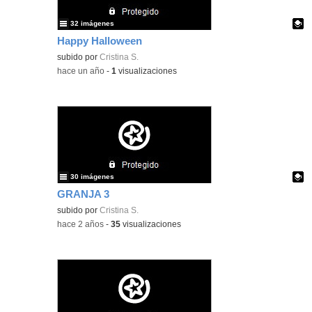
32 imágenes
Happy Halloween
Contenido educativo.
subido por
Cristina S.
-
hace un año
-
1
visualizaciones
30 imágenes
GRANJA 3
Contenido educativo.
subido por
Cristina S.
-
hace 2 años
-
35
visualizaciones