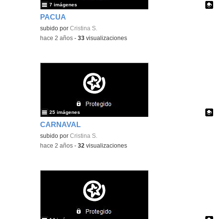
7 imágenes
PACUA
Contenido educativo.
subido por
Cristina S.
-
hace 2 años
-
33
visualizaciones
25 imágenes
CARNAVAL
Contenido educativo.
subido por
Cristina S.
-
hace 2 años
-
32
visualizaciones