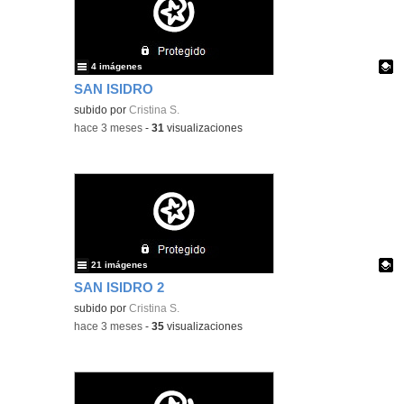
4 imágenes
SAN ISIDRO
Contenido educativo.
subido por
Cristina S.
-
hace 3 meses
-
31
visualizaciones
21 imágenes
SAN ISIDRO 2
Contenido educativo.
subido por
Cristina S.
-
hace 3 meses
-
35
visualizaciones