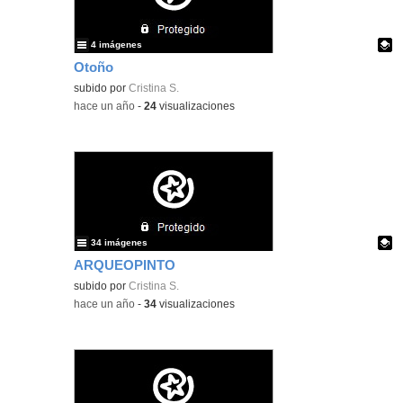
4 imágenes
Otoño
Contenido educativo.
subido por
Cristina S.
-
hace un año
-
24
visualizaciones
34 imágenes
ARQUEOPINTO
Contenido educativo.
subido por
Cristina S.
-
hace un año
-
34
visualizaciones