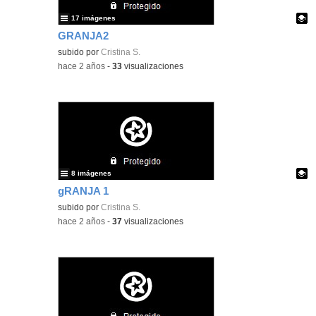
17 imágenes
GRANJA2
Contenido educativo.
subido por
Cristina S.
-
hace 2 años
-
33
visualizaciones
8 imágenes
gRANJA 1
Contenido educativo.
subido por
Cristina S.
-
hace 2 años
-
37
visualizaciones