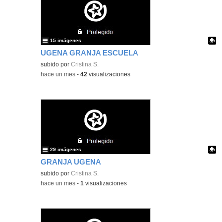
15 imágenes
UGENA GRANJA ESCUELA
Contenido educativo.
subido por
Cristina S.
-
hace un mes
-
42
visualizaciones
29 imágenes
GRANJA UGENA
Contenido educativo.
subido por
Cristina S.
-
hace un mes
-
1
visualizaciones