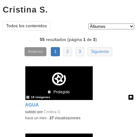
Cristina S.
Álbumes
Tipo de contenido:
Todos los contenidos
55
resultados (página
1
de
3
)
Anterior
1
2
3
Siguiente
18 imágenes
AGUA
Contenido educativo.
subido por
Cristina S.
-
hace un mes
-
27
visualizaciones