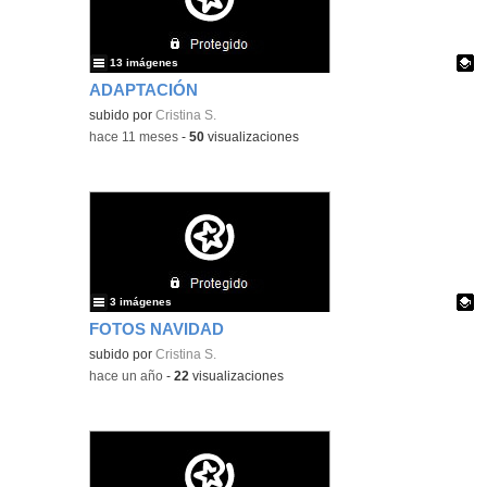
13 imágenes
ADAPTACIÓN
Contenido educativo.
subido por
Cristina S.
-
hace 11 meses
-
50
visualizaciones
3 imágenes
FOTOS NAVIDAD
Contenido educativo.
subido por
Cristina S.
-
hace un año
-
22
visualizaciones