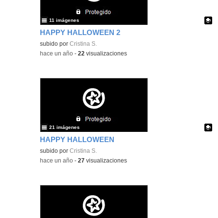
11 imágenes
HAPPY HALLOWEEN 2
Contenido educativo.
subido por
Cristina S.
-
hace un año
-
22
visualizaciones
21 imágenes
HAPPY HALLOWEEN
Contenido educativo.
subido por
Cristina S.
-
hace un año
-
27
visualizaciones