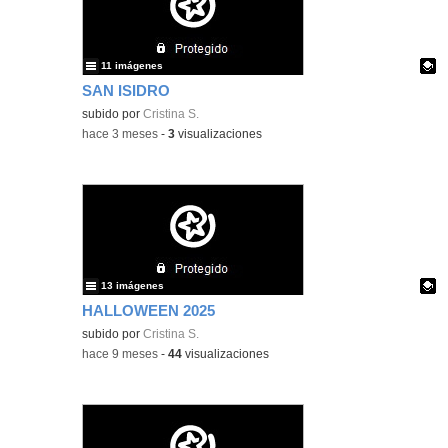
11 imágenes
SAN ISIDRO
Contenido educativo.
subido por
Cristina S.
-
hace 3 meses
-
3
visualizaciones
13 imágenes
HALLOWEEN 2025
Contenido educativo.
subido por
Cristina S.
-
hace 9 meses
-
44
visualizaciones