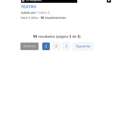
14 imágenes
TEATRO
Contenido educativo.
subido por
Cristina S.
-
hace 2 años
-
30
visualizaciones
55
resultados (página
1
de
3
)
Anterior
1
2
3
Siguiente