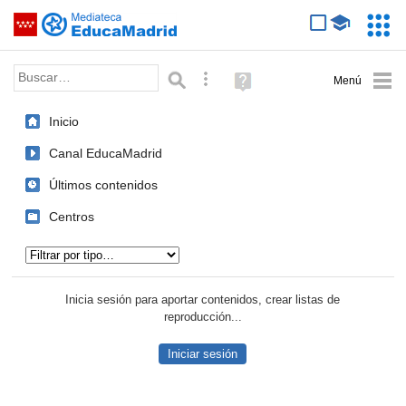
Mediateca de EducaMadrid
Saltar navegación
Servic
Educa
Palabra o frase:
Búsqueda avanzada
Ayuda
(en
ventana
Inicio
nueva)
Canal EducaMadrid
Últimos contenidos
Centros
Tipo de contenido:
Inicia sesión para aportar contenidos, crear listas de
reproducción...
Iniciar sesión