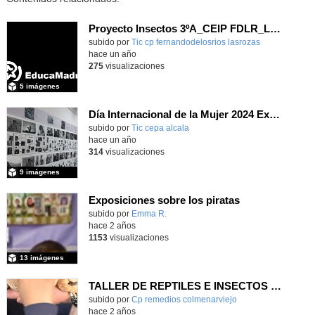
Proyecto Insectos 3ºA_CEIP FDLR_Las Rozas
Contenido educativo.
subido por
Tic cp fernandodelosrios lasrozas
-
hace un año
275
visualizaciones
5 imágenes
Día Internacional de la Mujer 2024 Exposiciones CEPA
subido por
Tic cepa alcala
-
hace un año
314
visualizaciones
9 imágenes
Exposiciones sobre los piratas
Contenido educativo.
subido por
Emma R.
-
hace 2 años
1153
visualizaciones
13 imágenes
TALLER DE REPTILES E INSECTOS 3° y 4°
Contenido educativo.
subido por
Cp remedios colmenarviejo
-
hace 2 años