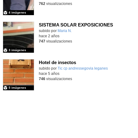
762
visualizaciones
4 imágenes
SISTEMA SOLAR EXPOSICIONES
Contenido educativo.
subido por
Maria N.
-
hace 2 años
747
visualizaciones
3 imágenes
Hotel de insectos
Contenido educativo.
subido por
Tic cp andressegovia leganes
-
hace 5 años
746
visualizaciones
5 imágenes