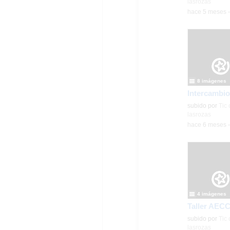
lasrozas
-
hace 5 meses
8 imágenes
Contenido educ
subido por
Tic 
lasrozas
-
hace 6 meses
4 imágenes
Contenido educ
subido por
Tic 
lasrozas