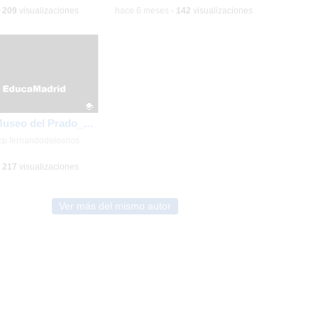
-
209
visualizaciones
-
hace 6 meses
-
142
visualizaciones
2º visita el Museo del Prado_CEIP FDLR_Las Rozas
ativo.
cp fernandodelosrios
-
217
visualizaciones
Ver más del mismo autor