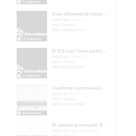
7 imágenes
Gran afluencia de estudiantes y familias en la jornada de puertas abiertas que nuestro centro desarrolló el pasado 23 de abril de 2026
subido por
Daniel G.
-
hace 3 meses
375
visualizaciones
12 imágenes
El IES Luis Vives participa en la reunión de coordinación del proyecto de innovación MEFPD - CNC e Industria 4.0
subido por
Daniel G.
-
hace 3 meses
279
visualizaciones
7 imágenes
Cuaderno comunicación pictogramas y LSE
subido por
Eva O.
-
hace 3 meses
140
visualizaciones
10 imágenes
El camino al mercado. Estrategia de distribución. Creado por Isabel Álvarez Balboa con IA
subido por
Maria Del Carm E.
-
hace 4 meses