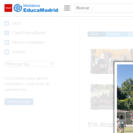
Mediateca de EducaMadrid
Saltar navegación
Palabra o frase:
Inicio
Canal EducaMadrid
Inicio
Centros
C
Últimos contenidos
5ºA despide el curso_
Centros
FDLR_Las Rozas
Tipo de contenido:
Inicia sesión para aportar
contenidos, crear listas de
5ºA despide el curso_
reproducción...
FDLR_Las Rozas
Iniciar sesión
5ºA despide e