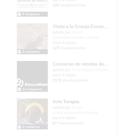
120
visualizaciones
8 imágenes
Visita a la Granja Escuela "El Álamo"
Contenido educativo.
subido por
Tic cet
praderadesanisidro madrid
-
hace 4 meses
127
visualizaciones
3 imágenes
Concurso de recetas de los abuelos CEIP El Olivo 2025/26
subido por
Tic cp elolivo coslada
-
hace 4 meses
2372
visualizaciones
12 imágenes
Arte Terapia.
Contenido educativo.
subido por
Tic cet
praderadesanisidro madrid
-
hace 4 meses
87
visualizaciones
3 imágenes