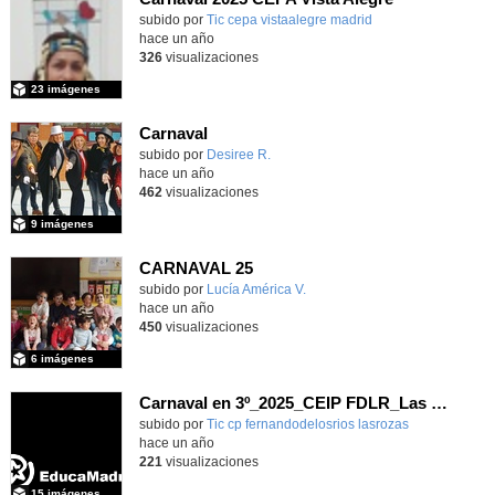
subido por
Tic cepa vistaalegre madrid
-
hace un año
326
visualizaciones
23 imágenes
Carnaval
Contenido educativo.
subido por
Desiree R.
-
hace un año
462
visualizaciones
9 imágenes
CARNAVAL 25
Contenido educativo.
subido por
Lucía América V.
-
hace un año
450
visualizaciones
6 imágenes
Carnaval en 3º_2025_CEIP FDLR_Las Rozas
Contenido educativo.
subido por
Tic cp fernandodelosrios lasrozas
-
hace un año
221
visualizaciones
15 imágenes