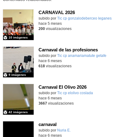
CARNAVAL 2026
Contenido educativo.
subido por
Tic cp gonzalodeberceo leganes
-
hace 5 meses
200
visualizaciones
10 imágenes
Carnaval de las profesiones
Contenido educativo.
subido por
Tic cp anamariamatute getafe
-
hace 6 meses
618
visualizaciones
9 imágenes
Carnaval El Olivo 2026
subido por
Tic cp elolivo coslada
-
hace 6 meses
3667
visualizaciones
42 imágenes
carnaval
Contenido educativo.
subido por
Nuria E.
-
hace 6 meses