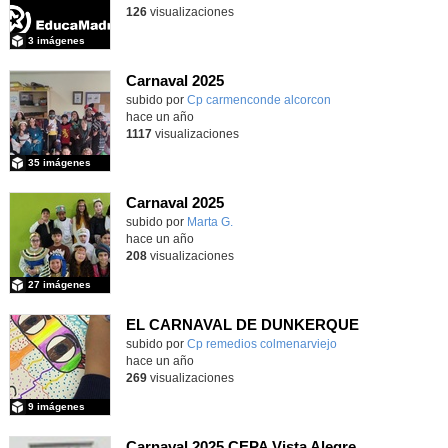
126
visualizaciones
3 imágenes
Carnaval 2025
subido por
Cp carmenconde alcorcon
-
hace un año
1117
visualizaciones
35 imágenes
Carnaval 2025
subido por
Marta G.
-
hace un año
208
visualizaciones
27 imágenes
EL CARNAVAL DE DUNKERQUE
Contenido educativo.
subido por
Cp remedios colmenarviejo
-
hace un año
269
visualizaciones
9 imágenes
Carnaval 2025 CEPA Vista Alegre