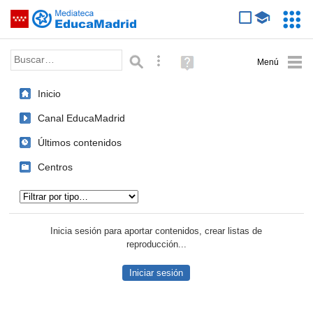
Mediateca de EducaMadrid
Saltar navegación
Servic
Educa
Palabra o frase:
Búsqueda avanzada
Ayuda
(en
ventana
Inicio
nueva)
Canal EducaMadrid
Últimos contenidos
Centros
Tipo de contenido:
Inicia sesión para aportar contenidos, crear listas de
reproducción...
Iniciar sesión