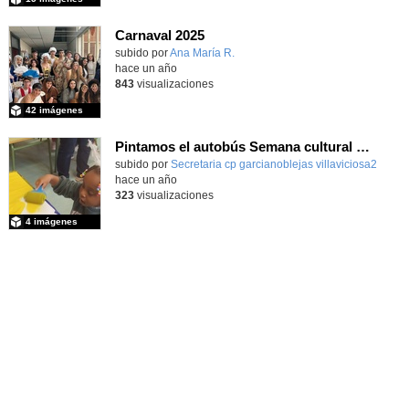
Carnaval 2025
Contenido educativo.
subido por
Ana María R.
-
hace un año
843
visualizaciones
42 imágenes
Pintamos el autobús Semana cultural Carnaval 3 años curso 2024/25
Contenido educativo.
subido por
Secretaria cp garcianoblejas villaviciosa2
-
hace un año
323
visualizaciones
4 imágenes