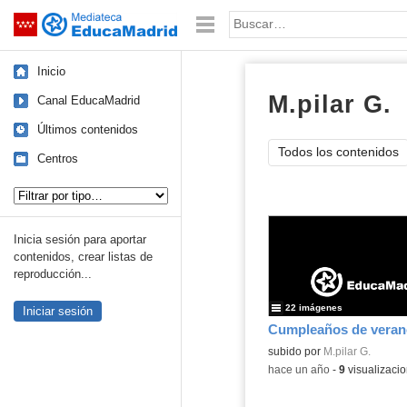
Mediateca de EducaMadrid
Saltar navegación
Palabra o frase:
Inicio
M.pilar G.
Á
Canal EducaMadrid
Últimos contenidos
Todos los contenidos
Centros
Tipo de contenido:
Inicia sesión para aportar
contenidos, crear listas de
reproducción...
22 imágenes
Iniciar sesión
Cumpleaños de veran
subido por
M.pilar G.
-
hace un año
-
9
visualizaci