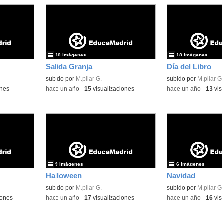
30 imágenes
18 imágenes
Salida Granja
Día del Libro
subido por
M.pilar G.
subido por
M.pilar G
ones
-
hace un año
-
15
visualizaciones
-
hace un año
-
13
vis
9 imágenes
6 imágenes
Halloween
Navidad
subido por
M.pilar G.
subido por
M.pilar G
iones
-
hace un año
-
17
visualizaciones
-
hace un año
-
16
vis