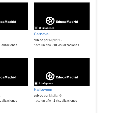
19 imágenes
Carnaval
.
subido por
M.pilar G.
ualizaciones
-
hace un año
-
10
visualizaciones
9 imágenes
Halloween
.
subido por
M.pilar G.
ualizaciones
-
hace un año
-
1
visualizaciones