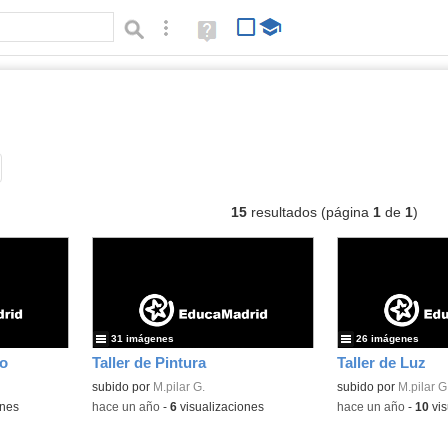
Búsqueda avanzada
Ayuda
(en
ventana
nueva)
lbumes
Tipo de contenido:
15
resultados (página
1
de
1
)
31 imágenes
26 imágenes
o
Taller de Pintura
Taller de Luz
subido por
M.pilar G.
subido por
M.pilar G
ones
-
hace un año
-
6
visualizaciones
-
hace un año
-
10
vis