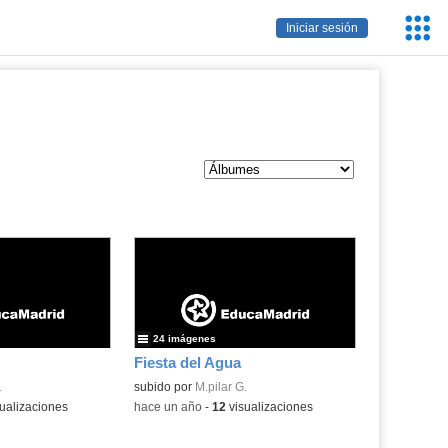
Servic
Iniciar sesión
Educa
24 imágenes
Fiesta del Agua
.
subido por
M.pilar G.
ualizaciones
-
hace un año
-
12
visualizaciones