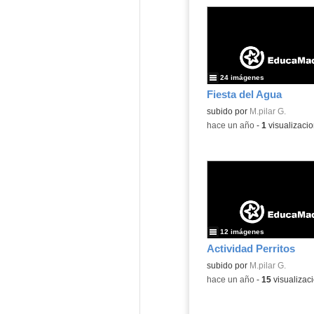
24 imágenes
Fiesta del Agua
subido por
M.pilar G.
-
hace un año
-
1
visualizaci
12 imágenes
Actividad Perritos
subido por
M.pilar G.
-
hace un año
-
15
visualizac