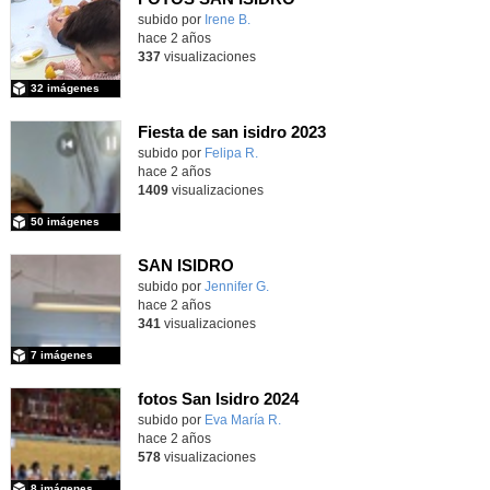
subido por
Irene B.
-
hace 2 años
337
visualizaciones
32 imágenes
Fiesta de san isidro 2023
subido por
Felipa R.
-
hace 2 años
1409
visualizaciones
50 imágenes
SAN ISIDRO
subido por
Jennifer G.
-
hace 2 años
341
visualizaciones
7 imágenes
fotos San Isidro 2024
Contenido educativo.
subido por
Eva María R.
-
hace 2 años
578
visualizaciones
8 imágenes