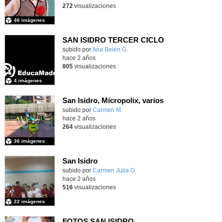
272
visualizaciones
46 imágenes
SAN ISIDRO TERCER CICLO
subido por
Ana Belén G.
-
hace 2 años
805
visualizaciones
4 imágenes
San Isidro, Micropolix, varios
subido por
Carmen M.
-
hace 2 años
264
visualizaciones
36 imágenes
San Isidro
subido por
Carmen Julia G.
-
hace 2 años
516
visualizaciones
22 imágenes
FOTOS SAN ISIDRO