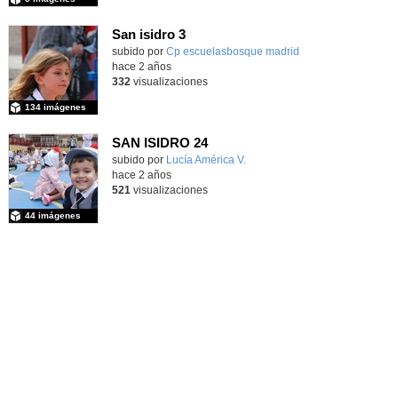
San isidro 3
subido por
Cp escuelasbosque madrid
-
hace 2 años
332
visualizaciones
134 imágenes
SAN ISIDRO 24
Contenido educativo.
subido por
Lucía América V.
-
hace 2 años
521
visualizaciones
44 imágenes