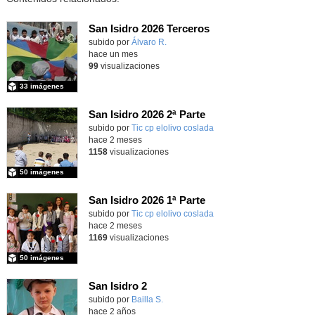
San Isidro 2026 Terceros
Contenido educativo.
subido por
Álvaro R.
-
hace un mes
99
visualizaciones
33 imágenes
San Isidro 2026 2ª Parte
subido por
Tic cp elolivo coslada
-
hace 2 meses
1158
visualizaciones
50 imágenes
San Isidro 2026 1ª Parte
subido por
Tic cp elolivo coslada
-
hace 2 meses
1169
visualizaciones
50 imágenes
San Isidro 2
subido por
Bailla S.
-
hace 2 años