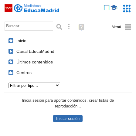
Mediateca de EducaMadrid
Saltar navegación
Servic
Educa
Palabra o frase:
Búsqueda avanzada
Ayuda
(en
ventana
Inicio
nueva)
Canal EducaMadrid
Últimos contenidos
Centros
Tipo de contenido:
Inicia sesión para aportar contenidos, crear listas de
reproducción...
Iniciar sesión