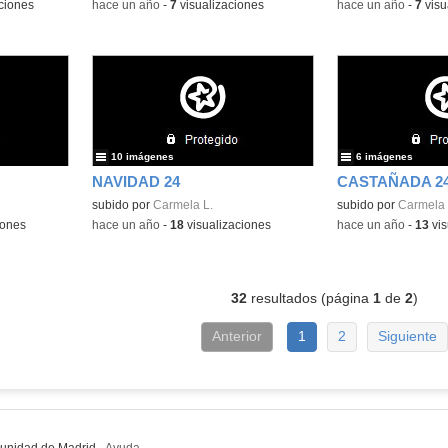
ciones
-
hace un año
-
7
visualizaciones
-
hace un año
-
7
visu
10 imágenes
6 imágenes
NAVIDAD 24
CASTAÑADA 2
subido por
Carmela L.
subido por
Carmela 
iones
-
hace un año
-
18
visualizaciones
-
hace un año
-
13
vis
32
resultados (página
1
de
2
)
Anterior
1
2
Siguiente