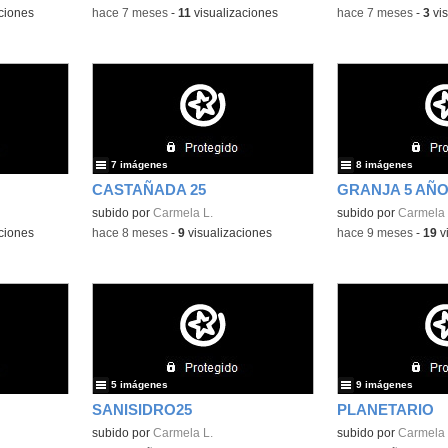
ciones
-
hace 7 meses
-
11
visualizaciones
-
hace 7 meses
-
3
vis
7 imágenes
8 imágenes
CASTAÑADA 25
GRANJA 5 AÑ
subido por
Carmela L.
subido por
Carmela 
ciones
-
hace 8 meses
-
9
visualizaciones
-
hace 9 meses
-
19
v
5 imágenes
9 imágenes
SANISIDRO25
PLANETARIO
subido por
Carmela L.
subido por
Carmela 