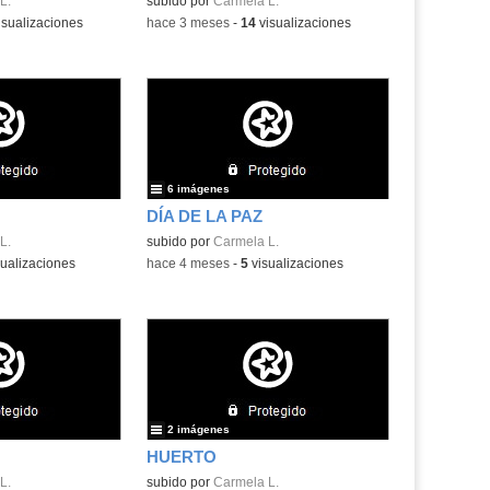
L.
subido por
Carmela L.
isualizaciones
-
hace 3 meses
-
14
visualizaciones
6 imágenes
DÍA DE LA PAZ
L.
subido por
Carmela L.
ualizaciones
-
hace 4 meses
-
5
visualizaciones
2 imágenes
HUERTO
L.
subido por
Carmela L.