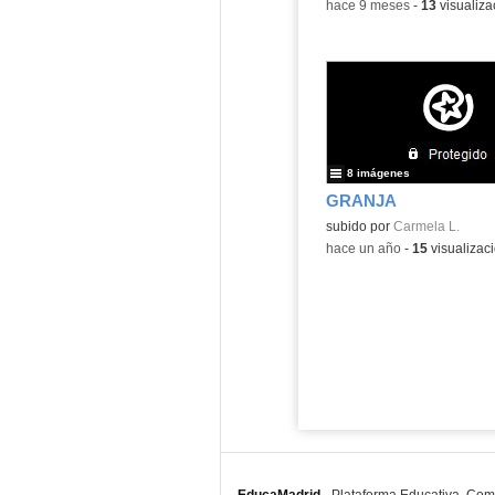
-
hace 9 meses
-
13
visualiza
8 imágenes
GRANJA
subido por
Carmela L.
-
hace un año
-
15
visualizac