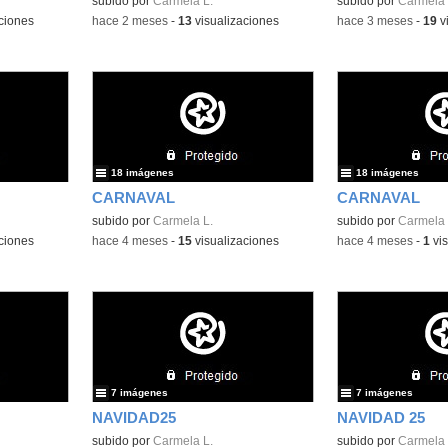
Contenido educativo.
subido por
Carmela L.
subido por
Carmela 
ciones
-
hace 2 meses
-
13
visualizaciones
-
hace 3 meses
-
19
v
18 imágenes
18 imágenes
CARNAVAL
CARNAVAL
subido por
Carmela L.
subido por
Carmela 
ciones
-
hace 4 meses
-
15
visualizaciones
-
hace 4 meses
-
1
vis
7 imágenes
7 imágenes
NAVIDAD25
NAVIDAD 25
subido por
Carmela L.
subido por
Carmela 