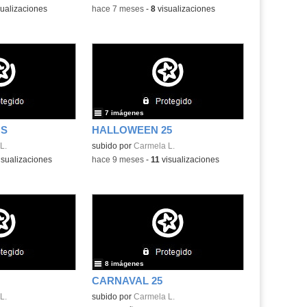
ualizaciones
-
hace 7 meses
-
8
visualizaciones
7 imágenes
OS
HALLOWEEN 25
L.
subido por
Carmela L.
isualizaciones
-
hace 9 meses
-
11
visualizaciones
8 imágenes
CARNAVAL 25
L.
subido por
Carmela L.