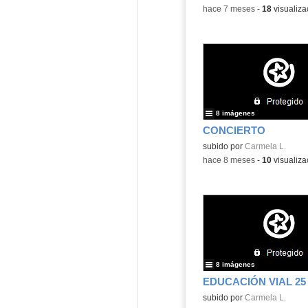
-
hace 7 meses
-
18
visualiza
8 imágenes
CONCIERTO
subido por
Carmela L.
-
hace 8 meses
-
10
visualiza
8 imágenes
EDUCACIÓN VIAL 25
subido por
Carmela L.