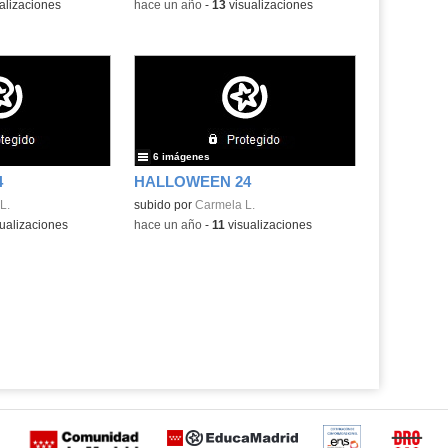
alizaciones
-
hace un año
-
13
visualizaciones
6 imágenes
4
HALLOWEEN 24
L.
subido por
Carmela L.
ualizaciones
-
hace un año
-
11
visualizaciones