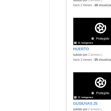
subido por
Carmela L.
-
hace 2 meses
-
10
visualiza
11 imágenes
HUERTO
subido por
Carmela L.
-
hace 3 meses
-
25
visualiza
11 imágenes
GUSIUVAS 25
subido por
Carmela L.